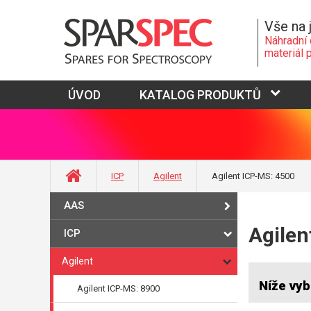
Vše na 
Náhradní 
materiál 
ÚVOD
KATALOG PRODUKTŮ
ICP
Agilent
Agilent ICP-MS: 4500
AAS
Agilen
ICP
Agilent
Níže vyb
Agilent ICP-MS: 8900