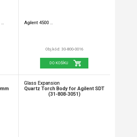
0
Agilent 4500
Obj.kód:
30-800-0016
DO KOŠÍKU
Glass Expansion
.0mm
Quartz Torch Body for Agilent SDT
(31-808-3051)