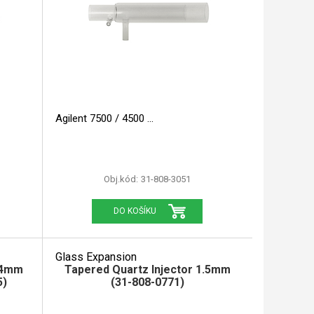
Agilent 7500 / 4500
Obj.kód:
31-808-3051
DO KOŠÍKU
Glass Expansion
2.4mm
Tapered Quartz Injector 1.5mm
5)
(31-808-0771)