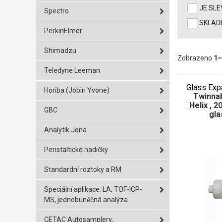
JE SL
Spectro
SKLAD
PerkinElmer
Shimadzu
Zobrazeno
1
–
Teledyne Leeman
Glass Exp
Horiba (Jobin Yvone)
Twinna
Helix , 2
GBC
gla
Analytik Jena
Peristaltické hadičky
Standardní roztoky a RM
Speciální aplikace: LA, TOF-ICP-
MS, jednobuněčná analýza
CETAC Autosamplery,