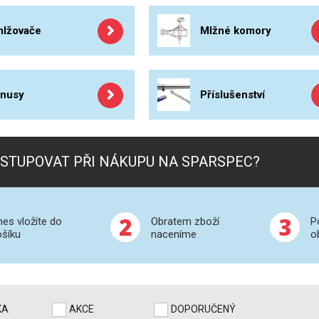
lžovače
Mlžné komory
nusy
Příslušenství
STUPOVAT PŘI NÁKUPU NA SPARSPEC?
2
3
nes vložíte do
Obratem zboží
P
ošíku
naceníme
o
KA
AKCE
DOPORUČENÝ