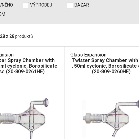
EVNĚNO
VÝPRODEJ
BAZAR
EM
28
z
28
produktů
ansion
Glass Expansion
bar Spray Chamber with
Twister Spray Chamber with 
0ml cyclonic, Borosilicate
, 50ml cyclonic, Borosilicate
ss (20-809-0261HE)
(20-809-0260HE)