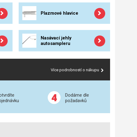
Plazmové hlavice
Nasávací jehly
autosampleru
Více podrobností o nákupu
4
otvrdíte
Dodáme dle
bjednávku
požadavků