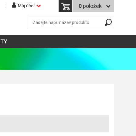
0
položek
Můj účet
KTY