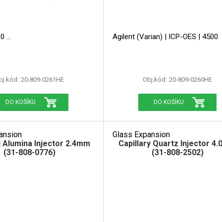
00
Agilent (Varian) | ICP-OES | 450
bj.kód:
20-809-0261HE
Obj.kód:
20-809-0260HE
DO KOŠÍKU
DO KOŠÍKU
ansion
Glass Expansion
 Alumina Injector 2.4mm
Capillary Quartz Injector 4
(31-808-0776)
(31-808-2502)