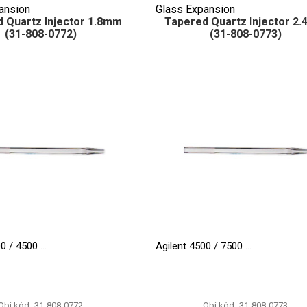
ansion
Glass Expansion
 Quartz Injector 1.8mm
Tapered Quartz Injector 2
(31-808-0772)
(31-808-0773)
00 / 4500
Agilent 4500 / 7500
Obj.kód:
31-808-0772
Obj.kód:
31-808-0773