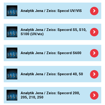
PERKINELMER
Shimadzu
Analytik Jena / Zeiss: Specol UV/VIS
GBC
SHIMADZU
Kyvety
TELEDYNE LEEMAN
Analytik Jena / Zeiss: Specord S5, S10,
Příprava vzorků
S100 (UV/vis)
HORIBA (JOBIN YVONE)
MS/SPM
GBC
Analytik Jena / Zeiss: Specord S600
ANALYTIK JENA
HADIČKY
Analytik Jena / Zeiss: Specord 40, 50
STANDARDY
SPECIÁLNÍ APLIKACE
Analytik Jena / Zeiss: Specord 200,
205, 210, 250
APLIKACE CETAC