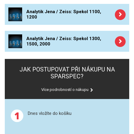
Analytik Jena / Zeiss: Spekol 1100,
XRF
1200
FÓLIE XRF
Analytik Jena / Zeiss: Spekol 1300,
VZORKOVNICE XRF
1500, 2000
TAVENÍ
JAK POSTUPOVAT PŘI NÁKUPU NA
LISOVÁNÍ
SPARSPEC?
STANDARDNÍ ROZTOKY A RM
Více podrobností o nákupu
UV-VIS FLUO
DETEKTORY HPLC
1
Dnes vložíte do košíku
VÝBOJKY PRO UV/VIS