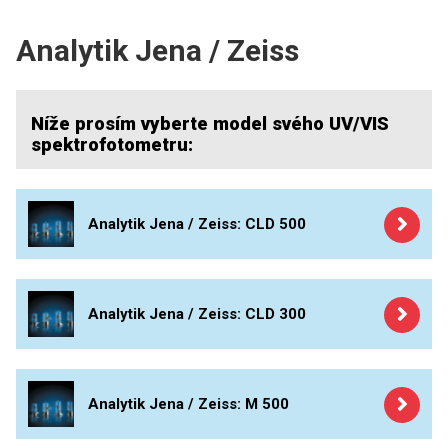
ICP
PERKINELMER
Analytik Jena / Zeiss
XRF
SHIMADZU
UV-VIS FLUO
Níže prosím vyberte model svého UV/VIS
THERMO ELECTRON (UNICAM)
spektrofotometru:
Detektory HPLC
ANALYTIK JENA
Výbojky pro UV/VIS spektrofotometry
STANDARDY
Agilent / Varian
Analytik Jena / Zeiss: CLD 500
Thermo / Unicam
ICP
PerkinElmer
Analytik Jena / Zeiss: CLD 300
AGILENT
Analytik Jena / Zeiss
THERMO
Jasco
Analytik Jena / Zeiss: M 500
SPECTRO
Kontron