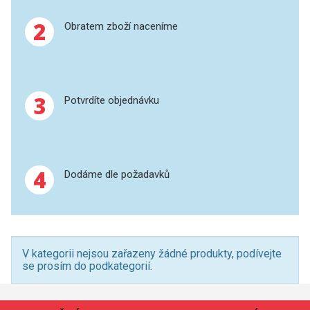
SPEKTROFOTOMETRY
2
Obratem zboží naceníme
KYVETY
PŘÍPRAVA VZORKŮ
3
Potvrdíte objednávku
OTEVŘENÝ ROZKLAD
MIKROVLNNÝ ROZKLAD
TLAKOVÉ AUTOKLÁVY
4
Dodáme dle požadavků
REAKČNÍ AUTOKLÁVY
TAVENÍ
V kategorii nejsou zařazeny žádné produkty, podívejte
se prosím do podkategorií.
LISOVÁNÍ
SPEX MLETÍ