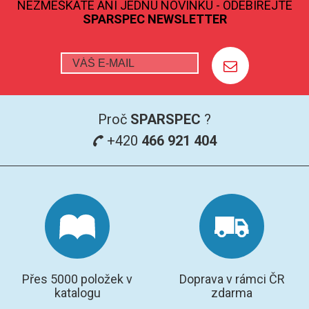
NEZMEŠKÁTE ANI JEDNU NOVINKU - ODEBÍREJTE
SPARSPEC NEWSLETTER
GRAFITOVÉ KELÍMKY
MS/SPM
PŘÍSLUŠENSTVÍ PRO MS
Proč
SPARSPEC
?
AFM SONDY
+420
466 921 404
SUBSTRÁTY
SNOM
KALIBRACE
TERS
Přes 5000 položek v
Doprava v rámci ČR
RAMAN
katalogu
zdarma