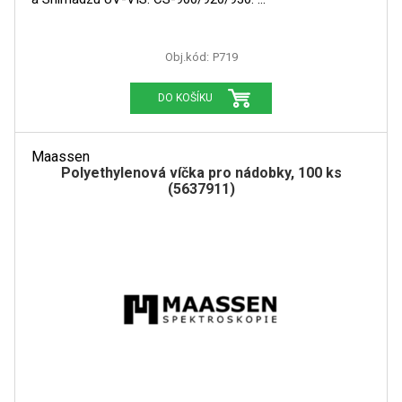
GRAFITOVÉ KELÍMKY
Obj.kód:
P719
MS/SPM
DO KOŠÍKU
PŘÍSLUŠENSTVÍ PRO MS
Maassen
AFM SONDY
Polyethylenová víčka pro nádobky, 100 ks
(5637911)
SUBSTRÁTY
SNOM
KALIBRACE
TERS
RAMAN