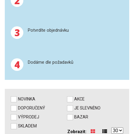
2
XRF
FÓLIE XRF
3
Potvrdíte objednávku
VZORKOVNICE XRF
TAVENÍ
4
Dodáme dle požadavků
LISOVÁNÍ
STANDARDNÍ ROZTOKY A RM
UV-VIS FLUO
NOVINKA
AKCE
DOPORUČENÝ
JE SLEVNĚNO
DETEKTORY HPLC
VÝPRODEJ
BAZAR
VÝBOJKY PRO UV/VIS
SKLADEM
Zobrazit: