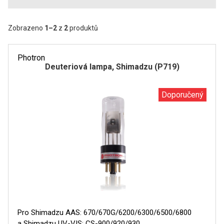
SPEKTROFOTOMETRY
Zobrazeno
1
–
2
z
2
produktů
KYVETY
PŘÍPRAVA VZORKŮ
Photron
Deuteriová lampa, Shimadzu (P719)
OTEVŘENÝ ROZKLAD
Doporučený
MIKROVLNNÝ ROZKLAD
TLAKOVÉ AUTOKLÁVY
REAKČNÍ AUTOKLÁVY
TAVENÍ
LISOVÁNÍ
Pro Shimadzu AAS: 670/670G/6200/6300/6500/6800
SPEX MLETÍ
a Shimadzu UV-VIS: CS-900/920/930.