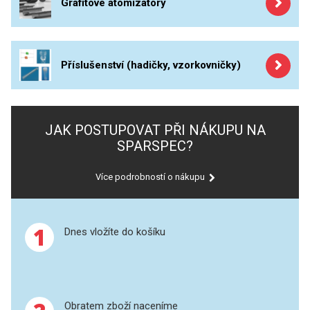
Grafitové atomizátory
PERKINELMER
Standardní roztoky a RM
ICP
SHIMADZU
XRF
Příslušenství (hadičky, vzorkovničky)
TELEDYNE LEEMAN
UV-VIS FLUO
HORIBA (JOBIN YVONE)
Příprava vzorků
JAK POSTUPOVAT PŘI NÁKUPU NA
GBC
SPARSPEC?
MS/SPM
ANALYTIK JENA
Více podrobností o nákupu
HADIČKY
1
Dnes vložíte do košíku
STANDARDY
SPECIÁLNÍ APLIKACE
Obratem zboží naceníme
APLIKACE CETAC