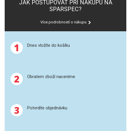
JAK POSTUPOVAT PŘI NÁKUPU NA
PERKINELMER
Příprava vzorků
SPARSPEC?
MS/SPM
SHIMADZU
Více podrobností o nákupu
TELEDYNE LEEMAN
1
HORIBA (JOBIN YVONE)
Dnes vložíte do košíku
GBC
ANALYTIK JENA
2
Obratem zboží naceníme
HADIČKY
STANDARDY
3
Potvrdíte objednávku
SPECIÁLNÍ APLIKACE
APLIKACE CETAC