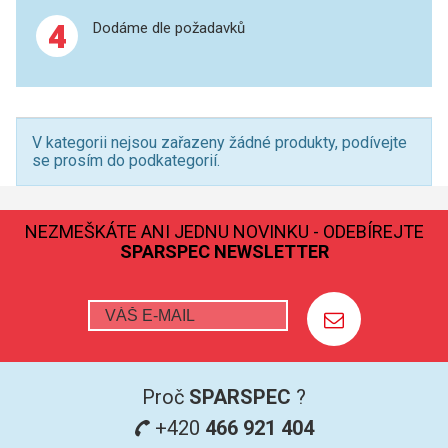
4
Dodáme dle požadavků
XRF
FÓLIE XRF
VZORKOVNICE XRF
V kategorii nejsou zařazeny žádné produkty, podívejte
se prosím do podkategorií.
TAVENÍ
NEZMEŠKÁTE ANI JEDNU NOVINKU - ODEBÍREJTE
LISOVÁNÍ
SPARSPEC NEWSLETTER
STANDARDNÍ ROZTOKY A RM
UV-VIS FLUO
DETEKTORY HPLC
Proč
SPARSPEC
?
VÝBOJKY PRO UV/VIS
+420
466 921 404