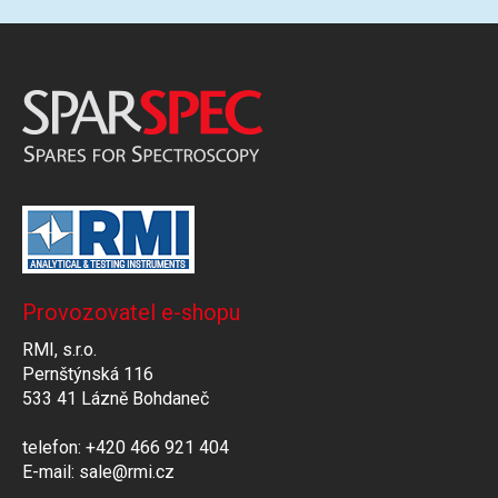
GRAFITOVÉ KELÍMKY
MS/SPM
PŘÍSLUŠENSTVÍ PRO MS
AFM SONDY
SUBSTRÁTY
SNOM
Provozovatel e-shopu
RMI, s.r.o.
KALIBRACE
Pernštýnská 116
533 41 Lázně Bohdaneč
TERS
telefon: +420 466 921 404
RAMAN
E-mail: sale@rmi.cz