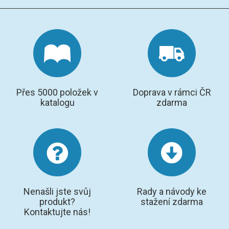
SPEKTROFOTOMETRY
KYVETY
PŘÍPRAVA VZORKŮ
OTEVŘENÝ ROZKLAD
Přes 5000 položek v
Doprava v rámci ČR
katalogu
zdarma
MIKROVLNNÝ ROZKLAD
TLAKOVÉ AUTOKLÁVY
REAKČNÍ AUTOKLÁVY
TAVENÍ
Nenašli jste svůj
Rady a návody ke
LISOVÁNÍ
produkt?
stažení zdarma
Kontaktujte nás!
SPEX MLETÍ