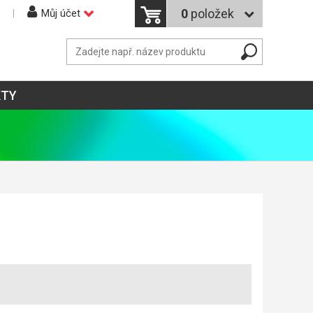
0
položek
Můj účet
KTY