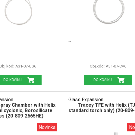
Obj.kód:
A31-07-US6
Obj.kód:
A31-07-CV6
DO KOŠÍKU
DO KOŠÍKU
ansion
Glass Expansion
pray Chamber with Helix
Tracey TFE with Helix (T
l cyclonic, Borosilicate
standard torch only) (20-809
ss (20-809-2665HE)
Novinka
No