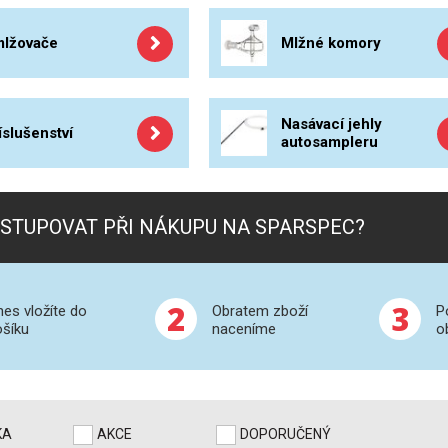
lžovače
Mlžné komory
Nasávací jehly
íslušenství
autosampleru
STUPOVAT PŘI NÁKUPU NA SPARSPEC?
2
3
nes vložíte do
Obratem zboží
P
ošíku
naceníme
o
KA
AKCE
DOPORUČENÝ