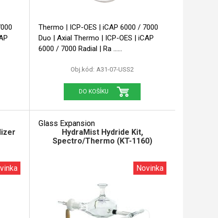
7000
Thermo | ICP-OES | iCAP 6000 / 7000
Duo | Axial Thermo | ICP-OES | iCAP
6000 / 7000 Radial | Ra ...
Obj.kód:
A31-07-USS2
DO KOŠÍKU
Glass Expansion
izer
HydraMist Hydride Kit,
Spectro/Thermo (KT-1160)
vinka
Novinka