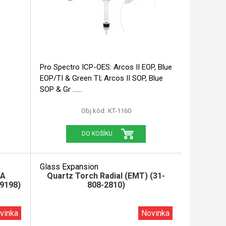
Pro Spectro ICP-OES: Arcos II EOP, Blue
EOP/TI & Green TI; Arcos II SOP, Blue
SOP & Gr ...
Obj.kód:
KT-1160
DO KOŠÍKU
Glass Expansion
JA
Quartz Torch Radial (EMT) (31-
-9198)
808-2810)
vinka
Novinka