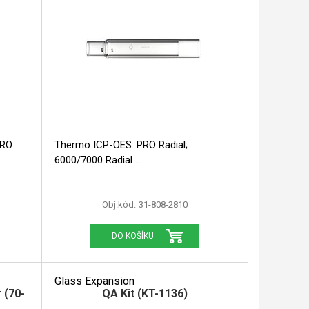
Thermo ICP-OES: PRO Radial;
6000/7000 Radial
Obj.kód:
31-808-2810
DO KOŠÍKU
Glass Expansion
r (70-
QA Kit (KT-1136)