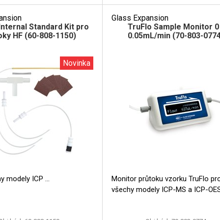
ansion
Glass Expansion
Internal Standard Kit pro
TruFlo Sample Monitor 0
oky HF (60-808-1150)
0.05mL/min (70-803-077
Novinka
ny modely ICP
Monitor průtoku vzorku TruFlo pro
všechy modely ICP-MS a ICP-OE