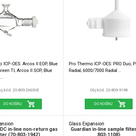
Pro Thermo ICP-OES: PRO Duo; PRO
rcos II SOP, Blue
Radial; 6000/7000 Radial
.
bj.kód:
20-809-2665HE
Obj.kód:
20-809-9198
DO KOŠÍKU
DO KOŠÍKU
ansion
Glass Expansion
DC in-line non-return gas
Guardian in-line sample filte
ilter (70-803-1942)
803-1108)