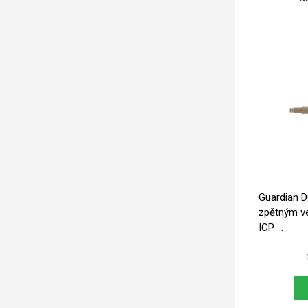
Guardian DC
zpětným ventilem pro 
ICP