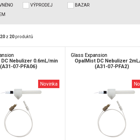
EVNĚNO
VÝPRODEJ
BAZAR
EM
20
z
20
produktů
ansion
Glass Expansion
 DC Nebulizer 0.6mL/min
OpalMist DC Nebulizer 2mL
(A31-07-PFA06)
(A31-07-PFA2)
Novinka
No