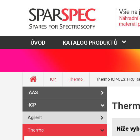
Vše na 
Náhradní 
materiál 
ÚVOD
KATALOG PRODUKTŮ
ICP
Thermo
Thermo ICP-OES: PRO Ra
AAS
Therm
ICP
Agilent
Níže vyb
Thermo