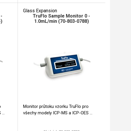
Glass Expansion
 -
TruFlo Sample Monitor 0 -
4)
1.0mL/min (70-803-0788)
Monitor průtoku vzorku TruFlo pro
S
všechy modely ICP-MS a ICP-OES