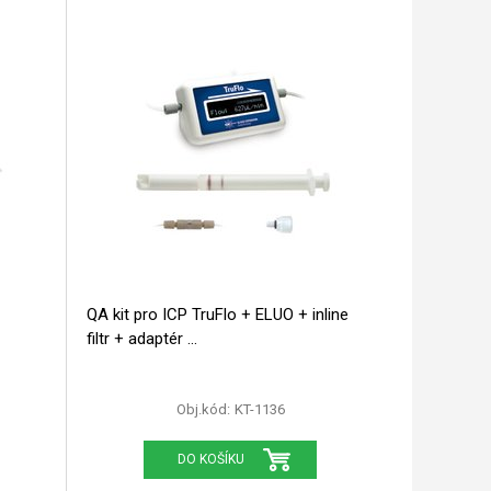
QA kit pro ICP TruFlo + ELUO + inline
filtr + adaptér
Obj.kód:
KT-1136
DO KOŠÍKU