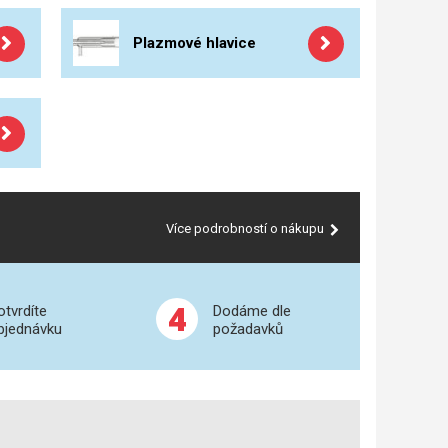
Plazmové hlavice
Více podrobností o nákupu
4
otvrdíte
Dodáme dle
bjednávku
požadavků