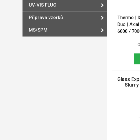
UV-VIS FLUO
Příprava vzorků
Thermo | I
Duo | Axial Thermo | ICP-OES | iCA
MS/SPM
6000 / 7000
O
Glass Exp
Slurry