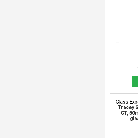
Glass Exp
Tracey S
CT, 50m
gla