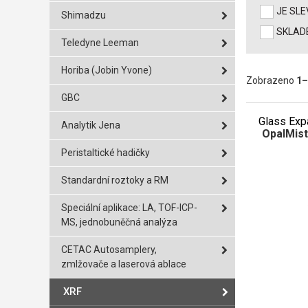
JE SL
Shimadzu
SKLAD
Teledyne Leeman
Horiba (Jobin Yvone)
Zobrazeno
1
–
GBC
Glass Exp
Analytik Jena
OpalMist
Peristaltické hadičky
Standardní roztoky a RM
Speciální aplikace: LA, TOF-ICP-
MS, jednobuněčná analýza
CETAC Autosamplery,
zmlžovače a laserová ablace
XRF