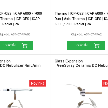
CP-OES | iCAP 6000 / 7000
Thermo | ICP-OES | iCAP 6000 / 
P
Duo | Axial Thermo | ICP-OES | iCAP
 Radial | Ra ...
6000 / 7000 Radial | Ra ...
bj.kód:
A31-07-PFA06
Obj.kód:
A31-07-PFA2
DO KOŠÍKU
DO KOŠÍKU
ansion
Glass Expansion
 DC Nebulizer 4mL/min
VeeSpray Ceramic DC Nebul
Novinka
No