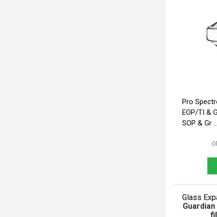
Pro Spectro ICP-OES: Arcos II EOP, Blue
EOP/TI & Green TI; A
SOP & Gr ..
O
Glass Exp
Guardian 
f