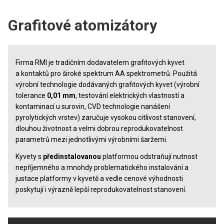
Agilent (Varian)
PERKINELMER
Grafitové atomizátory
GBC
SHIMADZU
Výbojky s dutou katodou
Firma RMI je tradičním dodavatelem grafitových kyvet
THERMO ELECTRON (UNICAM)
Superlampy
a kontaktů pro široké spektrum AA spektrometrů. Použitá
výrobní technologie dodávaných grafitových kyvet (výrobní
ANALYTIK JENA
Deuteriové výbojky
tolerance
0,01 mm
, testování elektrických vlastností a
kontaminací u surovin, CVD technologie nanášení
STANDARDY
Grafitové atomizátory
pyrolytických vrstev) zaručuje vysokou citlivost stanovení,
dlouhou životnost a velmi dobrou reprodukovatelnost
Hydridy a Hg
ICP
parametrů mezi jednotlivými výrobními šaržemi.
Příslušenství (hadičky, vzorkovničky,...)
Kyvety s
předinstalovanou
platformou odstraňují nutnost
AGILENT
nepříjemného a mnohdy problematického instalování a
PerkinElmer
justace platformy v kyvetě a vedle cenové výhodnosti
THERMO
poskytují i výrazně lepší reprodukovatelnost stanovení.
Shimadzu
SPECTRO
Thermo Electron (Unicam)