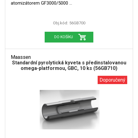
atomizátorem GF3000/5000
Obj.kód:
56GB700
DO KOŠÍKU
Maassen
Standardní pyrolytická kyveta s předinstalovanou
omega-platformou, GBC, 10 ks (56GB710)
Doporučený