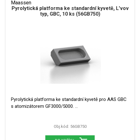
Maassen
Pyrolytická platforma ke standardní kyvetě, L'vov
GRAFITOVÉ KELÍMKY
typ, GBC, 10 ks (56GB750)
MS/SPM
PŘÍSLUŠENSTVÍ PRO MS
AFM SONDY
SUBSTRÁTY
SNOM
Pyrolytická platforma ke standardní kyvetě pro AAS GBC
KALIBRACE
s atomizátorem GF3000/5000.
TERS
Obj.kód:
56GB750
RAMAN