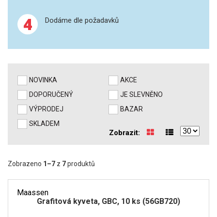
4
Dodáme dle požadavků
XRF
FÓLIE XRF
VZORKOVNICE XRF
NOVINKA
AKCE
TAVENÍ
DOPORUČENÝ
JE SLEVNĚNO
VÝPRODEJ
BAZAR
LISOVÁNÍ
SKLADEM
Zobrazit:
STANDARDNÍ ROZTOKY A RM
UV-VIS FLUO
Zobrazeno
1
–
7
z
7
produktů
DETEKTORY HPLC
Maassen
Grafitová kyveta, GBC, 10 ks (56GB720)
VÝBOJKY PRO UV/VIS