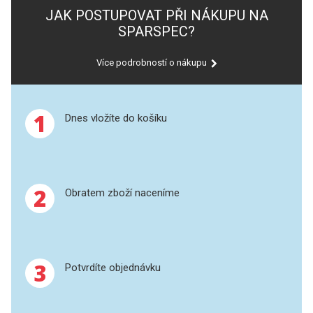
PERKINELMER
Analytik Jena
JAK POSTUPOVAT PŘI NÁKUPU NA
SPARSPEC?
Standardní roztoky a RM
SHIMADZU
Více podrobností o nákupu
ICP
TELEDYNE LEEMAN
XRF
HORIBA (JOBIN YVONE)
1
Dnes vložíte do košíku
UV-VIS FLUO
GBC
Příprava vzorků
ANALYTIK JENA
MS/SPM
2
Obratem zboží naceníme
HADIČKY
STANDARDY
3
Potvrdíte objednávku
SPECIÁLNÍ APLIKACE
APLIKACE CETAC