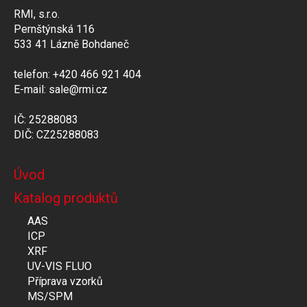
RMI, s.r.o.
Pernštýnská 116
533 41 Lázně Bohdaneč
telefon: +420 466 921 404
E-mail: sale@rmi.cz
IČ: 25288083
DIČ: CZ25288083
Úvod
Katalog produktů
AAS
ICP
XRF
UV-VIS FLUO
Příprava vzorků
MS/SPM