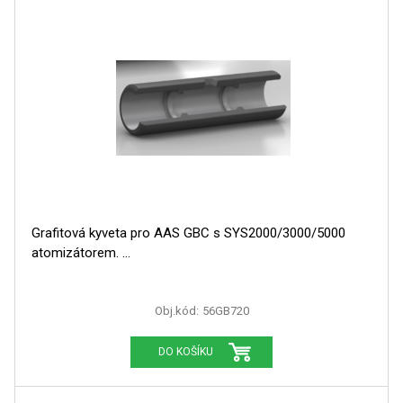
SPEKTROFOTOMETRY
KYVETY
PŘÍPRAVA VZORKŮ
OTEVŘENÝ ROZKLAD
MIKROVLNNÝ ROZKLAD
TLAKOVÉ AUTOKLÁVY
Grafitová kyveta pro AAS GBC s SYS2000/3000/5000
atomizátorem.
REAKČNÍ AUTOKLÁVY
TAVENÍ
Obj.kód:
56GB720
LISOVÁNÍ
DO KOŠÍKU
SPEX MLETÍ