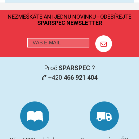
SPEKTROFOTOMETRY
NEZMEŠKÁTE ANI JEDNU NOVINKU - ODEBÍREJTE
KYVETY
SPARSPEC NEWSLETTER
PŘÍPRAVA VZORKŮ
OTEVŘENÝ ROZKLAD
MIKROVLNNÝ ROZKLAD
Proč
SPARSPEC
?
+420
466 921 404
TLAKOVÉ AUTOKLÁVY
REAKČNÍ AUTOKLÁVY
TAVENÍ
LISOVÁNÍ
SPEX MLETÍ