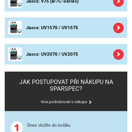
Jasco: 975 (B-/C-Series)
PERKINELMER
Thermo / Unicam
Jasco
SHIMADZU
Jasco: UV1570 / UV1575
Kontron
TELEDYNE LEEMAN
Knauer
HORIBA (JOBIN YVONE)
Výbojky pro UV/VIS spektrofotometry
Jasco: UV2070 / UV2075
GBC
Kyvety
ANALYTIK JENA
Příprava vzorků
JAK POSTUPOVAT PŘI NÁKUPU NA
MS/SPM
SPARSPEC?
HADIČKY
STANDARDY
Více podrobností o nákupu
SPECIÁLNÍ APLIKACE
1
Dnes vložíte do košíku
APLIKACE CETAC