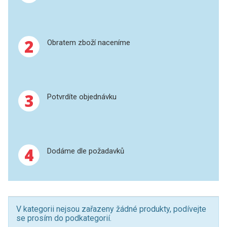
XRF
2
Obratem zboží naceníme
FÓLIE XRF
VZORKOVNICE XRF
TAVENÍ
3
Potvrdíte objednávku
LISOVÁNÍ
STANDARDNÍ ROZTOKY A RM
4
Dodáme dle požadavků
UV-VIS FLUO
DETEKTORY HPLC
V kategorii nejsou zařazeny žádné produkty, podívejte
VÝBOJKY PRO UV/VIS
se prosím do podkategorií.