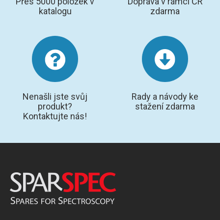
Přes 5000 položek v
Doprava v rámci ČR
katalogu
zdarma
GRAFITOVÉ KELÍMKY
MS/SPM
PŘÍSLUŠENSTVÍ PRO MS
AFM SONDY
Nenašli jste svůj
Rady a návody ke
produkt?
stažení zdarma
SUBSTRÁTY
Kontaktujte nás!
SNOM
KALIBRACE
TERS
RAMAN