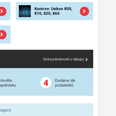
Kontron: Uvikon 800,
810, 820, 860
Více podrobností o nákupu
4
otvrdíte
Dodáme dle
bjednávku
požadavků
egorií.