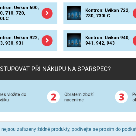
ntron: Uvikon 600,
Kontron: Uvikon 722,
0, 710, 720,
730, 730LC
20LC
ntron: Uvikon 922,
Kontron: Uvikon 940,
3, 930, 931
941, 942, 943
STUPOVAT PŘI NÁKUPU NA SPARSPEC?
2
3
nes vložíte do
Obratem zboží
P
ošíku
naceníme
o
i nejsou zařazeny žádné produkty, podívejte se prosím do podkat