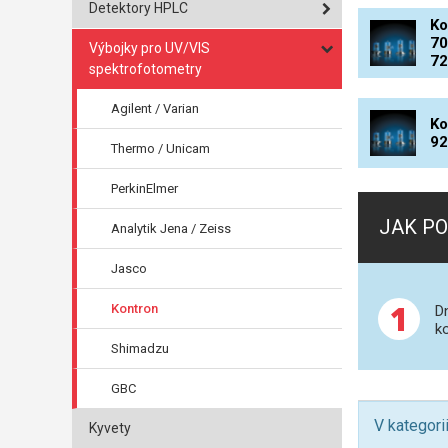
Detektory HPLC
Ko
70
Výbojky pro UV/VIS
7
spektrofotometry
Agilent / Varian
Ko
92
Thermo / Unicam
PerkinElmer
JAK PO
Analytik Jena / Zeiss
Jasco
1
Kontron
D
k
Shimadzu
GBC
V kategori
Kyvety