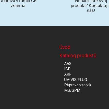
Doprava v rámci ČR
Nenašli jste svůj
zdarma
produkt? Kontaktuj
nás!
Úvod
Katalog produktů
AAS
ICP
XRF
UV-VIS FLUO
Příprava vzorků
MS/SPM