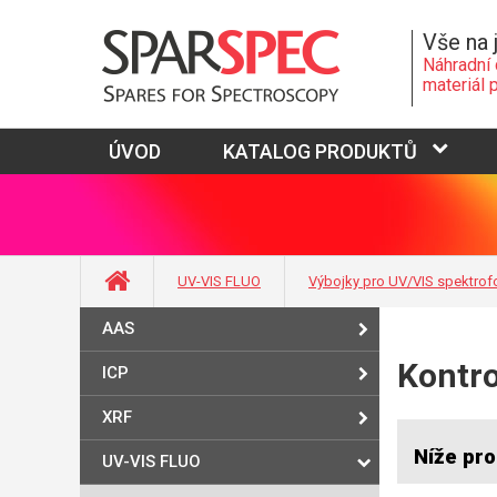
Vše na 
Náhradní 
materiál 
ÚVOD
KATALOG PRODUKTŮ
UV-VIS FLUO
Výbojky pro UV/VIS spektrof
AAS
Kontr
ICP
XRF
Níže pro
UV-VIS FLUO