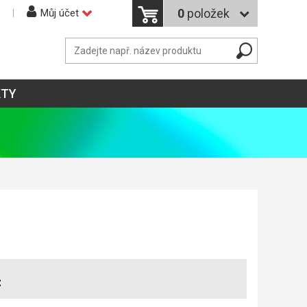
0
položek
Můj účet
KTY
: