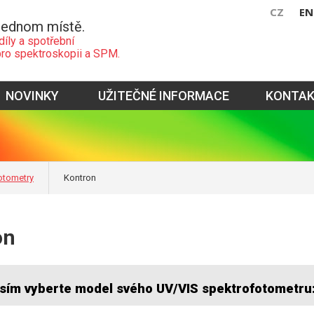
CZ
EN
jednom místě.
díly a spotřební
pro spektroskopii a SPM.
NOVINKY
UŽITEČNÉ INFORMACE
KONTA
otometry
Kontron
on
sím vyberte model svého UV/VIS spektrofotometru