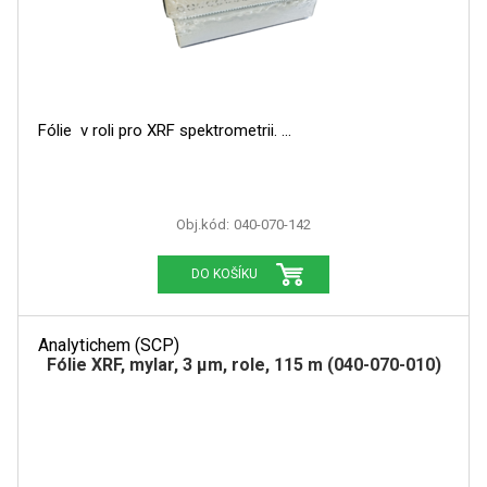
GRAFITOVÉ KELÍMKY
MS/SPM
Fólie v roli pro XRF spektrometrii.
PŘÍSLUŠENSTVÍ PRO MS
AFM SONDY
Obj.kód:
040-070-142
SUBSTRÁTY
DO KOŠÍKU
SNOM
Analytichem (SCP)
KALIBRACE
Fólie XRF, mylar, 3 µm, role, 115 m (040-070-010)
TERS
RAMAN