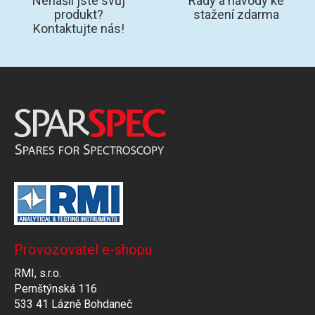
Nenašli jste svůj
Rady a návody ke
produkt?
stažení zdarma
Kontaktujte nás!
Provozovatel e-shopu
RMI, s.r.o.
Pernštýnská 116
533 41 Lázně Bohdaneč