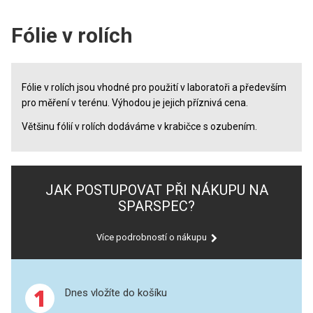
ICP
PERKINELMER
Fólie v rolích
XRF
SHIMADZU
Fólie XRF
Fólie v rolích jsou vhodné pro použití v laboratoři a především
THERMO ELECTRON (UNICAM)
Fólie v rolích
pro měření v terénu. Výhodou je jejich příznivá cena.
ANALYTIK JENA
Většinu fólií v rolích dodáváme v krabičce s ozubením.
Nastříhané fólie
STANDARDY
Vzorkovnice XRF
Tavení
JAK POSTUPOVAT PŘI NÁKUPU NA
ICP
SPARSPEC?
Lisování
AGILENT
Více podrobností o nákupu
Standardní roztoky a RM
THERMO
UV-VIS FLUO
SPECTRO
1
Dnes vložíte do košíku
Příprava vzorků