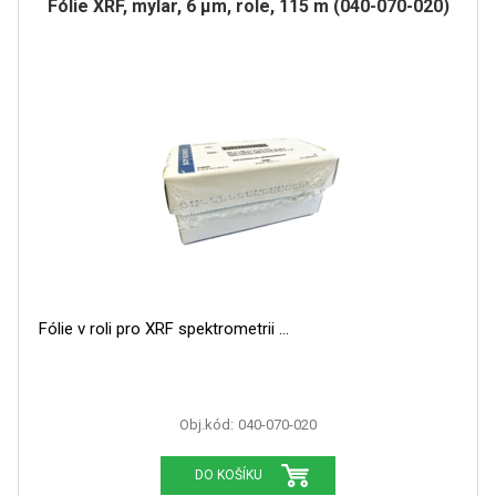
Fólie XRF, mylar, 6 µm, role, 115 m (040-070-020)
Fólie v roli pro XRF spektrometrii
Obj.kód:
040-070-020
DO KOŠÍKU