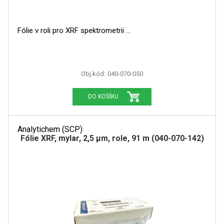
SPEKTROFOTOMETRY
KYVETY
Fólie v roli pro XRF spektrometrii
PŘÍPRAVA VZORKŮ
Obj.kód:
040-070-050
OTEVŘENÝ ROZKLAD
DO KOŠÍKU
MIKROVLNNÝ ROZKLAD
TLAKOVÉ AUTOKLÁVY
Analytichem (SCP)
Fólie XRF, mylar, 2,5 µm, role, 91 m (040-070-142)
REAKČNÍ AUTOKLÁVY
TAVENÍ
LISOVÁNÍ
SPEX MLETÍ