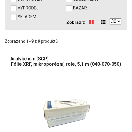
VÝPRODEJ
BAZAR
XRF
SKLADEM
Zobrazit:
FÓLIE XRF
VZORKOVNICE XRF
Zobrazeno
1
–
9
z
9
produktů
TAVENÍ
Analytichem (SCP)
Fólie XRF, mikroporézní, role, 5,1 m (040-070-050)
LISOVÁNÍ
STANDARDNÍ ROZTOKY A RM
UV-VIS FLUO
DETEKTORY HPLC
VÝBOJKY PRO UV/VIS