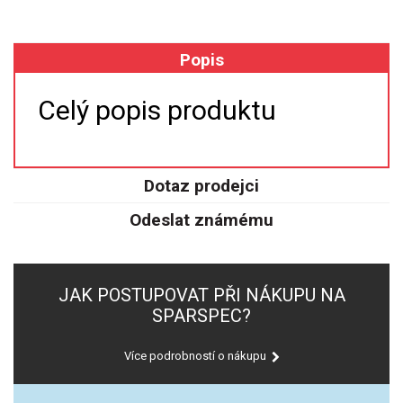
XRF
Popis
FÓLIE XRF
Celý popis produktu
VZORKOVNICE XRF
TAVENÍ
Dotaz prodejci
LISOVÁNÍ
Odeslat známému
STANDARDNÍ ROZTOKY A RM
JAK POSTUPOVAT PŘI NÁKUPU NA
UV-VIS FLUO
SPARSPEC?
DETEKTORY HPLC
Více podrobností o nákupu
VÝBOJKY PRO UV/VIS