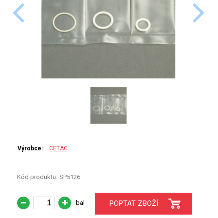
PERKINELMER
SHIMADZU
TELEDYNE LEEMAN
HORIBA (JOBIN YVONE)
GBC
ANALYTIK JENA
HADIČKY
Výrobce:
CETAC
STANDARDY
Kód produktu:
SP5126
SPECIÁLNÍ APLIKACE
bal
POPTAT ZBOŽÍ
APLIKACE CETAC