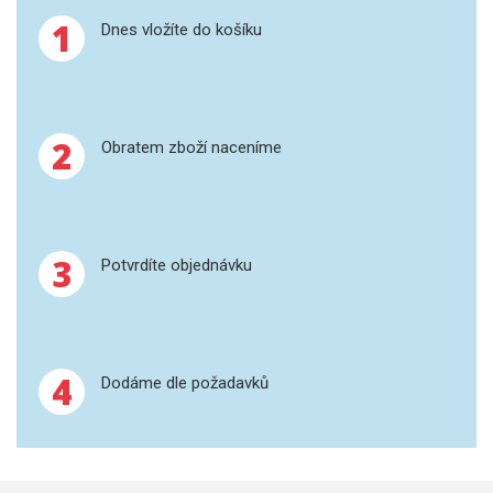
SPEKTROFOTOMETRY
1
Dnes vložíte do košíku
KYVETY
PŘÍPRAVA VZORKŮ
2
Obratem zboží naceníme
OTEVŘENÝ ROZKLAD
MIKROVLNNÝ ROZKLAD
3
Potvrdíte objednávku
TLAKOVÉ AUTOKLÁVY
REAKČNÍ AUTOKLÁVY
4
TAVENÍ
Dodáme dle požadavků
LISOVÁNÍ
SPEX MLETÍ