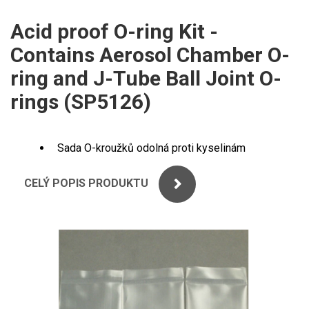
ICP
PERKINELMER
Acid proof O-ring Kit -
XRF
Contains Aerosol Chamber O-
SHIMADZU
UV-VIS FLUO
ring and J-Tube Ball Joint O-
THERMO ELECTRON (UNICAM)
rings (SP5126)
Příprava vzorků
ANALYTIK JENA
MS/SPM
Sada O-kroužků odolná proti kyselinám
STANDARDY
CELÝ POPIS PRODUKTU
ICP
AGILENT
THERMO
SPECTRO