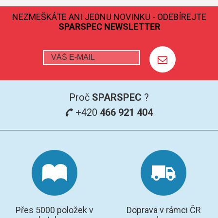
NEZMEŠKÁTE ANI JEDNU NOVINKU - ODEBÍREJTE
GRAFITOVÉ KELÍMKY
SPARSPEC NEWSLETTER
MS/SPM
PŘÍSLUŠENSTVÍ PRO MS
AFM SONDY
Proč
SPARSPEC
?
+420
466 921 404
SUBSTRÁTY
SNOM
KALIBRACE
TERS
RAMAN
Přes 5000 položek v
Doprava v rámci ČR