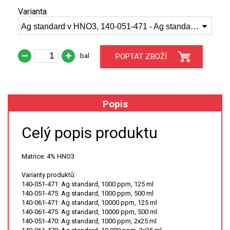
Varianta
XRF
Ag standard v HNO3, 140-051-471 - Ag standard, 1000 ppm, 125 ml
FÓLIE XRF
bal
POPTAT ZBOŽÍ
VZORKOVNICE XRF
TAVENÍ
Popis
LISOVÁNÍ
Celý popis produktu
STANDARDNÍ ROZTOKY A RM
Matrice: 4% HNO3
UV-VIS FLUO
Varianty produktů:
140-051-471: Ag standard, 1000 ppm, 125 ml
DETEKTORY HPLC
140-051-475: Ag standard, 1000 ppm, 500 ml
140-061-471: Ag standard, 10000 ppm, 125 ml
140-061-475: Ag standard, 10000 ppm, 500 ml
VÝBOJKY PRO UV/VIS
140-051-470: Ag standard, 1000 ppm, 2x25 ml