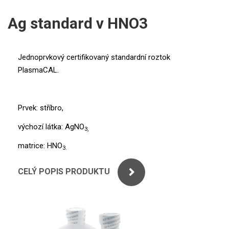
ICP
PERKINELMER
Ag standard v HNO3
XRF
SHIMADZU
UV-VIS FLUO
Jednoprvkový certifikovaný standardní roztok
THERMO ELECTRON (UNICAM)
PlasmaCAL.
Příprava vzorků
ANALYTIK JENA
MS/SPM
Prvek: stříbro,
STANDARDY
výchozí látka: AgNO
3,
ICP
matrice: HNO
3.
AGILENT
CELÝ POPIS PRODUKTU
THERMO
SPECTRO