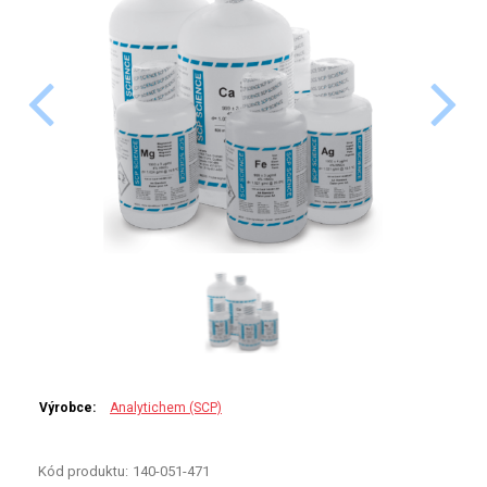
PERKINELMER
SHIMADZU
TELEDYNE LEEMAN
HORIBA (JOBIN YVONE)
GBC
ANALYTIK JENA
HADIČKY
STANDARDY
Výrobce:
Analytichem (SCP)
SPECIÁLNÍ APLIKACE
Kód produktu:
140-051-471
APLIKACE CETAC