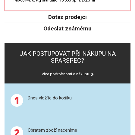
140-061-470: Ag standard, 10 000 ppm, 2x25 ml
SPEKTROFOTOMETRY
Dotaz prodejci
KYVETY
Odeslat známému
PŘÍPRAVA VZORKŮ
OTEVŘENÝ ROZKLAD
JAK POSTUPOVAT PŘI NÁKUPU NA
SPARSPEC?
MIKROVLNNÝ ROZKLAD
Více podrobností o nákupu
TLAKOVÉ AUTOKLÁVY
REAKČNÍ AUTOKLÁVY
1
Dnes vložíte do košíku
TAVENÍ
LISOVÁNÍ
2
Obratem zboží naceníme
SPEX MLETÍ