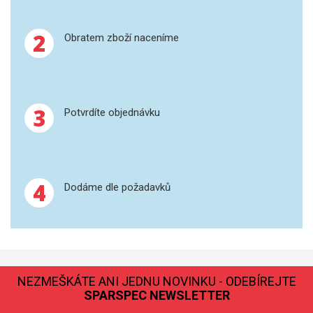
GRAFITOVÉ KELÍMKY
2
Obratem zboží naceníme
MS/SPM
PŘÍSLUŠENSTVÍ PRO MS
3
Potvrdíte objednávku
AFM SONDY
SUBSTRÁTY
4
Dodáme dle požadavků
SNOM
KALIBRACE
TERS
NEZMEŠKÁTE ANI JEDNU NOVINKU - ODEBÍREJTE
RAMAN
SPARSPEC NEWSLETTER