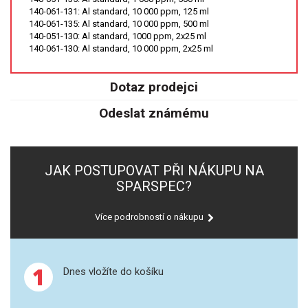
SPEKTROFOTOMETRY
140-061-131: Al standard, 10 000 ppm, 125 ml
140-061-135: Al standard, 10 000 ppm, 500 ml
140-051-130: Al standard, 1000 ppm, 2x25 ml
KYVETY
140-061-130: Al standard, 10 000 ppm, 2x25 ml
PŘÍPRAVA VZORKŮ
Dotaz prodejci
OTEVŘENÝ ROZKLAD
Odeslat známému
MIKROVLNNÝ ROZKLAD
JAK POSTUPOVAT PŘI NÁKUPU NA
TLAKOVÉ AUTOKLÁVY
SPARSPEC?
REAKČNÍ AUTOKLÁVY
Více podrobností o nákupu
TAVENÍ
1
LISOVÁNÍ
Dnes vložíte do košíku
SPEX MLETÍ