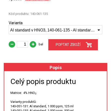
XRF
Kód produktu:
140-061-135
FÓLIE XRF
Varianta
Al standard v HNO3, 140-061-135 - Al standard, 10000 ppm, 500 ml
VZORKOVNICE XRF
bal
POPTAT ZBOŽÍ
TAVENÍ
LISOVÁNÍ
Popis
STANDARDNÍ ROZTOKY A RM
Celý popis produktu
UV-VIS FLUO
DETEKTORY HPLC
Matrice: 4% HNO
3
Varianty produktů:
VÝBOJKY PRO UV/VIS
140-051-131: Al standard, 1 000 ppm, 125 ml
140-051-135: Al standard, 1 000 ppm, 500 ml