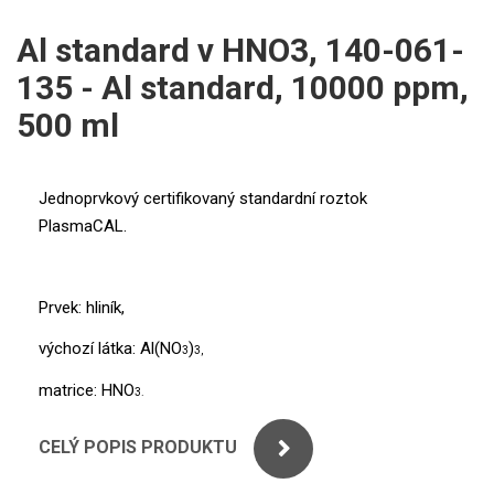
ICP
PERKINELMER
Al standard v HNO3, 140-061-
XRF
135 - Al standard, 10000 ppm,
SHIMADZU
UV-VIS FLUO
500 ml
THERMO ELECTRON (UNICAM)
Příprava vzorků
ANALYTIK JENA
Jednoprvkový certifikovaný standardní roztok
MS/SPM
PlasmaCAL.
STANDARDY
ICP
Prvek: hliník,
AGILENT
výchozí látka: Al(NO
)
3
3,
matrice: HNO
3.
THERMO
CELÝ POPIS PRODUKTU
SPECTRO