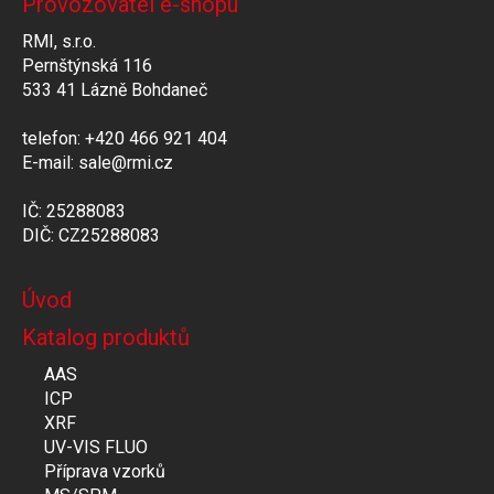
Provozovatel e-shopu
RMI, s.r.o.
Pernštýnská 116
533 41 Lázně Bohdaneč
telefon: +420 466 921 404
E-mail: sale@rmi.cz
IČ: 25288083
DIČ: CZ25288083
Úvod
Katalog produktů
AAS
ICP
XRF
UV-VIS FLUO
Příprava vzorků