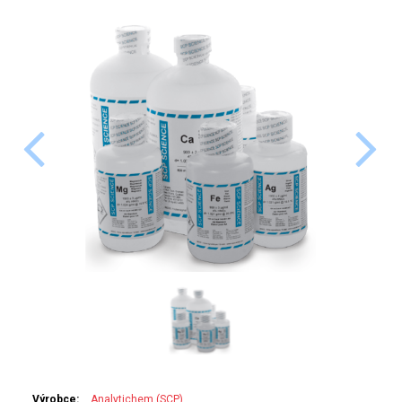
PERKINELMER
SHIMADZU
TELEDYNE LEEMAN
HORIBA (JOBIN YVONE)
GBC
ANALYTIK JENA
HADIČKY
STANDARDY
SPECIÁLNÍ APLIKACE
APLIKACE CETAC
Výrobce:
Analytichem (SCP)