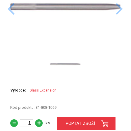
PERKINELMER
SHIMADZU
TELEDYNE LEEMAN
HORIBA (JOBIN YVONE)
GBC
ANALYTIK JENA
HADIČKY
Výrobce:
Glass Expansion
STANDARDY
Kód produktu:
31-808-1069
SPECIÁLNÍ APLIKACE
ks
POPTAT ZBOŽÍ
APLIKACE CETAC