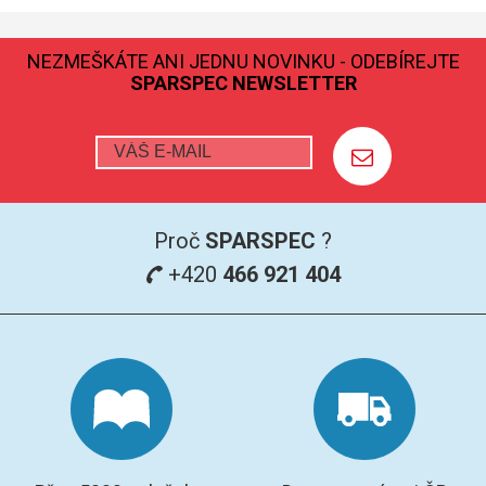
GRAFITOVÉ KELÍMKY
NEZMEŠKÁTE ANI JEDNU NOVINKU - ODEBÍREJTE
SPARSPEC NEWSLETTER
MS/SPM
PŘÍSLUŠENSTVÍ PRO MS
AFM SONDY
Proč
SPARSPEC
?
SUBSTRÁTY
+420
466 921 404
SNOM
KALIBRACE
TERS
RAMAN