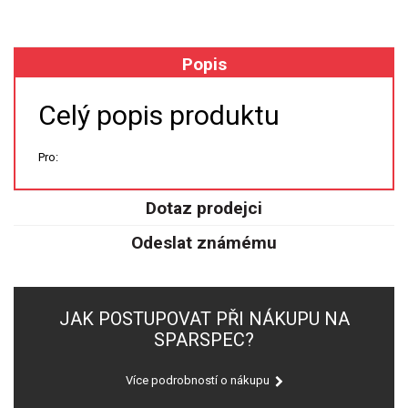
XRF
Popis
FÓLIE XRF
Celý popis produktu
VZORKOVNICE XRF
Pro:
TAVENÍ
Dotaz prodejci
LISOVÁNÍ
Odeslat známému
STANDARDNÍ ROZTOKY A RM
UV-VIS FLUO
JAK POSTUPOVAT PŘI NÁKUPU NA
SPARSPEC?
DETEKTORY HPLC
Více podrobností o nákupu
VÝBOJKY PRO UV/VIS