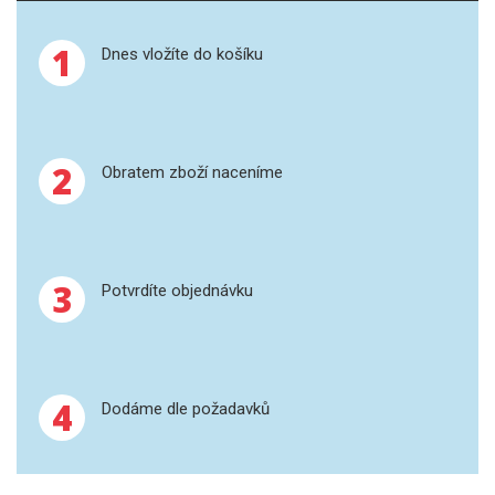
SPEKTROFOTOMETRY
1
Dnes vložíte do košíku
KYVETY
PŘÍPRAVA VZORKŮ
2
OTEVŘENÝ ROZKLAD
Obratem zboží naceníme
MIKROVLNNÝ ROZKLAD
TLAKOVÉ AUTOKLÁVY
3
Potvrdíte objednávku
REAKČNÍ AUTOKLÁVY
TAVENÍ
4
Dodáme dle požadavků
LISOVÁNÍ
SPEX MLETÍ