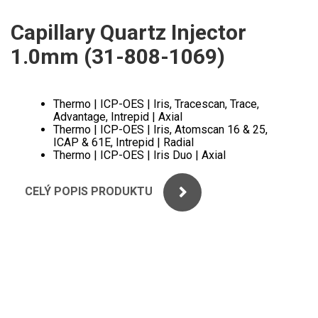
ICP
PERKINELMER
Capillary Quartz Injector
XRF
1.0mm (31-808-1069)
SHIMADZU
UV-VIS FLUO
THERMO ELECTRON (UNICAM)
Příprava vzorků
Thermo | ICP-OES | Iris, Tracescan, Trace,
Advantage, Intrepid | Axial
ANALYTIK JENA
Thermo | ICP-OES | Iris, Atomscan 16 & 25,
MS/SPM
ICAP & 61E, Intrepid | Radial
Thermo | ICP-OES | Iris Duo | Axial
STANDARDY
CELÝ POPIS PRODUKTU
ICP
AGILENT
THERMO
SPECTRO