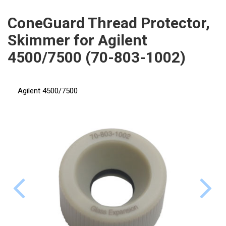
ICP
PERKINELMER
ConeGuard Thread Protector,
XRF
Skimmer for Agilent
SHIMADZU
UV-VIS FLUO
4500/7500 (70-803-1002)
THERMO ELECTRON (UNICAM)
Příprava vzorků
ANALYTIK JENA
Agilent 4500/7500
MS/SPM
STANDARDY
ICP
AGILENT
THERMO
SPECTRO