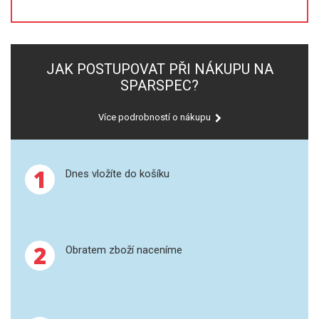
XRF
FÓLIE XRF
JAK POSTUPOVAT PŘI NÁKUPU NA
SPARSPEC?
VZORKOVNICE XRF
Více podrobností o nákupu
TAVENÍ
LISOVÁNÍ
1
Dnes vložíte do košíku
STANDARDNÍ ROZTOKY A RM
UV-VIS FLUO
2
Obratem zboží naceníme
DETEKTORY HPLC
VÝBOJKY PRO UV/VIS