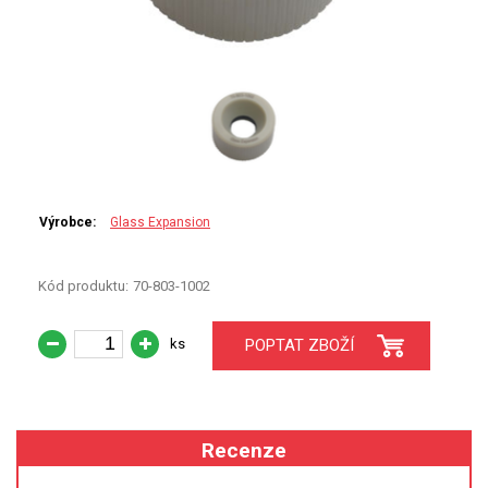
PERKINELMER
SHIMADZU
TELEDYNE LEEMAN
HORIBA (JOBIN YVONE)
GBC
Výrobce:
Glass Expansion
ANALYTIK JENA
Kód produktu:
70-803-1002
HADIČKY
ks
POPTAT ZBOŽÍ
STANDARDY
SPECIÁLNÍ APLIKACE
Recenze
APLIKACE CETAC