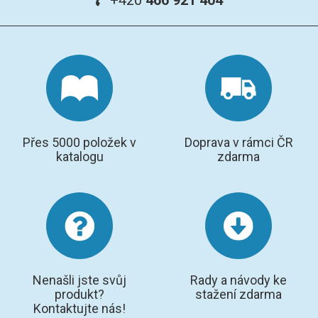
GRAFITOVÉ KELÍMKY
MS/SPM
PŘÍSLUŠENSTVÍ PRO MS
AFM SONDY
Přes 5000 položek v
Doprava v rámci ČR
katalogu
zdarma
SUBSTRÁTY
SNOM
KALIBRACE
TERS
Nenašli jste svůj
Rady a návody ke
produkt?
stažení zdarma
RAMAN
Kontaktujte nás!