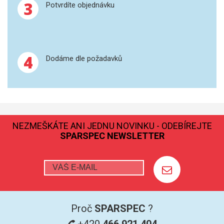
3
Potvrdíte objednávku
SPEKTROFOTOMETRY
KYVETY
PŘÍPRAVA VZORKŮ
4
Dodáme dle požadavků
OTEVŘENÝ ROZKLAD
MIKROVLNNÝ ROZKLAD
TLAKOVÉ AUTOKLÁVY
NEZMEŠKÁTE ANI JEDNU NOVINKU - ODEBÍREJTE
SPARSPEC NEWSLETTER
REAKČNÍ AUTOKLÁVY
TAVENÍ
LISOVÁNÍ
Proč
SPARSPEC
?
SPEX MLETÍ
+420
466 921 404