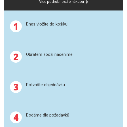
Více podrobností o nákupu
SPEKTROFOTOMETRY
KYVETY
1
Dnes vložíte do košíku
PŘÍPRAVA VZORKŮ
OTEVŘENÝ ROZKLAD
2
Obratem zboží naceníme
MIKROVLNNÝ ROZKLAD
TLAKOVÉ AUTOKLÁVY
3
REAKČNÍ AUTOKLÁVY
Potvrdíte objednávku
TAVENÍ
LISOVÁNÍ
4
Dodáme dle požadavků
SPEX MLETÍ