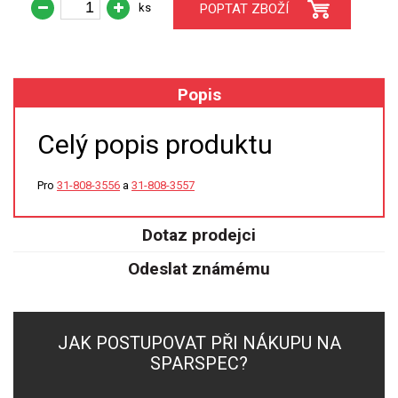
ks
POPTAT ZBOŽÍ
XRF
FÓLIE XRF
Popis
VZORKOVNICE XRF
Celý popis produktu
TAVENÍ
Pro
31-808-3556
a
31-808-3557
LISOVÁNÍ
Dotaz prodejci
STANDARDNÍ ROZTOKY A RM
Odeslat známému
UV-VIS FLUO
DETEKTORY HPLC
JAK POSTUPOVAT PŘI NÁKUPU NA
SPARSPEC?
VÝBOJKY PRO UV/VIS