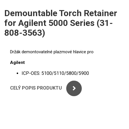
ICP
PERKINELMER
Demountable Torch Retainer
XRF
for Agilent 5000 Series (31-
SHIMADZU
UV-VIS FLUO
808-3563)
THERMO ELECTRON (UNICAM)
Příprava vzorků
ANALYTIK JENA
Držák demontovatelné plazmové hlavice pro
MS/SPM
Agilent
STANDARDY
ICP-OES: 5100/5110/5800/5900
ICP
CELÝ POPIS PRODUKTU
AGILENT
THERMO
SPECTRO