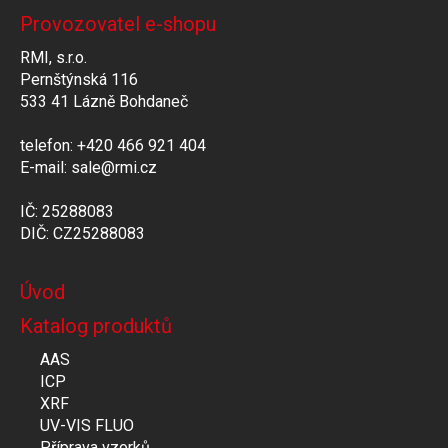
Provozovatel e-shopu
RMI, s.r.o.
Pernštýnská 116
533 41 Lázně Bohdaneč
telefon: +420 466 921 404
E-mail: sale@rmi.cz
IČ: 25288083
DIČ: CZ25288083
Úvod
Katalog produktů
AAS
ICP
XRF
UV-VIS FLUO
Příprava vzorků