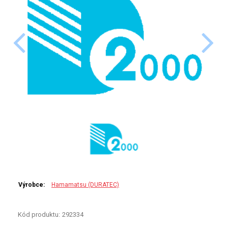
PERKINELMER
SHIMADZU
TELEDYNE LEEMAN
HORIBA (JOBIN YVONE)
GBC
ANALYTIK JENA
HADIČKY
STANDARDY
Výrobce:
Hamamatsu (DURATEC)
SPECIÁLNÍ APLIKACE
Kód produktu:
292334
APLIKACE CETAC