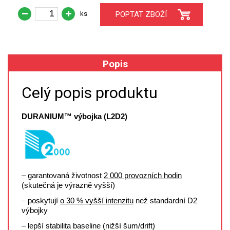
ks
POPTAT ZBOŽÍ
XRF
FÓLIE XRF
Popis
VZORKOVNICE XRF
Celý popis produktu
TAVENÍ
DURANIUM
™
výbojka (L2D2)
LISOVÁNÍ
STANDARDNÍ ROZTOKY A RM
UV-VIS FLUO
– garantovaná životnost
2 000 provozních hodin
(skutečná je výrazně vyšší)
DETEKTORY HPLC
– poskytují
o 30 % vyšší intenzitu
než standardní D2
výbojky
VÝBOJKY PRO UV/VIS
– lepší stabilita baseline (nižší šum/drift)