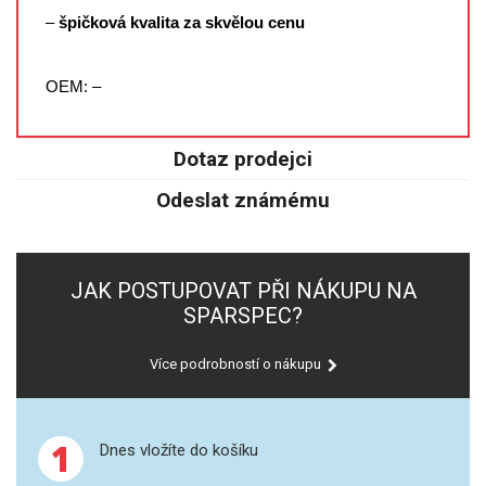
SPEKTROFOTOMETRY
–
špičková kvalita za skvělou cenu
KYVETY
OEM: –
PŘÍPRAVA VZORKŮ
Dotaz prodejci
OTEVŘENÝ ROZKLAD
Odeslat známému
MIKROVLNNÝ ROZKLAD
TLAKOVÉ AUTOKLÁVY
JAK POSTUPOVAT PŘI NÁKUPU NA
SPARSPEC?
REAKČNÍ AUTOKLÁVY
Více podrobností o nákupu
TAVENÍ
LISOVÁNÍ
1
Dnes vložíte do košíku
SPEX MLETÍ