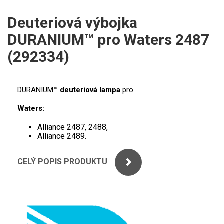
ICP
PERKINELMER
Deuteriová výbojka
XRF
DURANIUM™ pro Waters 2487
SHIMADZU
UV-VIS FLUO
(292334)
THERMO ELECTRON (UNICAM)
Příprava vzorků
ANALYTIK JENA
DURANIUM™
deuteriová lampa
pro
MS/SPM
Waters:
STANDARDY
Alliance 2487, 2488,
ICP
Alliance 2489.
AGILENT
CELÝ POPIS PRODUKTU
THERMO
SPECTRO