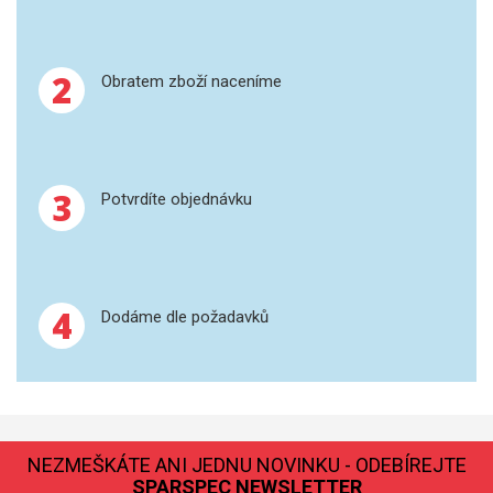
GRAFITOVÉ KELÍMKY
2
Obratem zboží naceníme
MS/SPM
PŘÍSLUŠENSTVÍ PRO MS
3
AFM SONDY
Potvrdíte objednávku
SUBSTRÁTY
SNOM
4
Dodáme dle požadavků
KALIBRACE
TERS
RAMAN
NEZMEŠKÁTE ANI JEDNU NOVINKU - ODEBÍREJTE
SPARSPEC NEWSLETTER