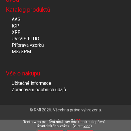
Katalog produktů
AAS
ICP
XRF
UV-VIS FLUO
Příprava vzorků
MS/SPM
Vše o nákupu
Užitečné informace
Zpracování osobních údajů
© RMI 2026. Všechna práva vyhrazena.
Webdesign
Tento web použivá soubory cookies ke zlepšení
uživatelského zážitku (zjistit
více
).