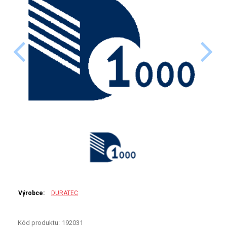
PERKINELMER
SHIMADZU
TELEDYNE LEEMAN
HORIBA (JOBIN YVONE)
GBC
ANALYTIK JENA
HADIČKY
STANDARDY
Výrobce:
DURATEC
SPECIÁLNÍ APLIKACE
Kód produktu:
192031
APLIKACE CETAC