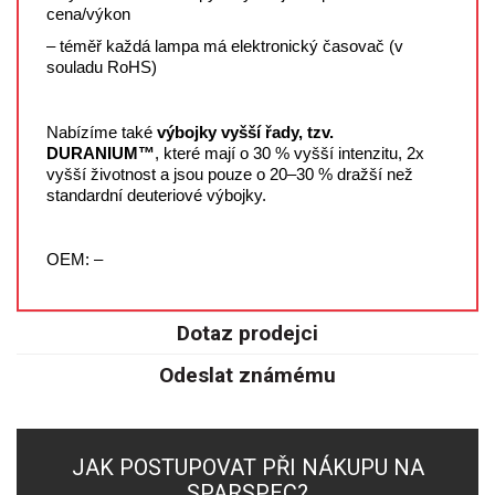
SPEKTROFOTOMETRY
cena/výkon
– téměř každá lampa má elektronický časovač (v
KYVETY
souladu RoHS)
PŘÍPRAVA VZORKŮ
Nabízíme také
výbojky vyšší řady, tzv.
DURANIUM
™
, které mají o 30 % vyšší intenzitu, 2x
OTEVŘENÝ ROZKLAD
vyšší životnost a jsou pouze o 20–30 % dražší než
standardní deuteriové výbojky.
MIKROVLNNÝ ROZKLAD
OEM: –
TLAKOVÉ AUTOKLÁVY
REAKČNÍ AUTOKLÁVY
Dotaz prodejci
Odeslat známému
TAVENÍ
LISOVÁNÍ
JAK POSTUPOVAT PŘI NÁKUPU NA
SPEX MLETÍ
SPARSPEC?