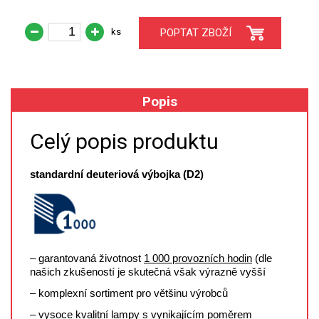
XRF
ks
POPTAT ZBOŽÍ
FÓLIE XRF
VZORKOVNICE XRF
Popis
TAVENÍ
Celý popis produktu
LISOVÁNÍ
standardní deuteriová výbojka (D2)
STANDARDNÍ ROZTOKY A RM
UV-VIS FLUO
– garantovaná životnost
1 000 provozních hodin
(dle
DETEKTORY HPLC
našich zkušeností je skutečná však výrazně vyšší
– komplexní sortiment pro většinu výrobců
VÝBOJKY PRO UV/VIS
– vysoce kvalitní lampy s vynikajícím poměrem