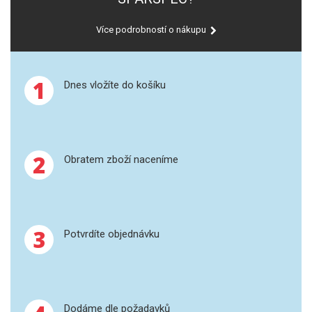
GRAFITOVÉ KELÍMKY
Více podrobností o nákupu
MS/SPM
1
Dnes vložíte do košíku
PŘÍSLUŠENSTVÍ PRO MS
AFM SONDY
2
SUBSTRÁTY
Obratem zboží naceníme
SNOM
KALIBRACE
3
Potvrdíte objednávku
TERS
RAMAN
Dodáme dle požadavků