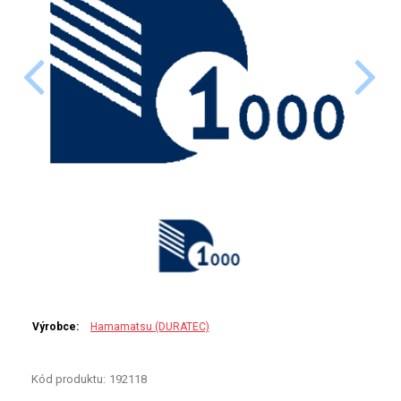
PERKINELMER
SHIMADZU
TELEDYNE LEEMAN
HORIBA (JOBIN YVONE)
GBC
ANALYTIK JENA
HADIČKY
STANDARDY
Výrobce:
Hamamatsu (DURATEC)
SPECIÁLNÍ APLIKACE
Kód produktu:
192118
APLIKACE CETAC