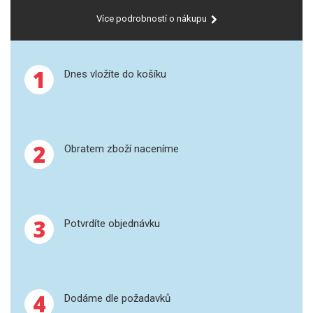
Více podrobností o nákupu
GRAFITOVÉ KELÍMKY
MS/SPM
1
Dnes vložíte do košíku
PŘÍSLUŠENSTVÍ PRO MS
AFM SONDY
2
Obratem zboží naceníme
SUBSTRÁTY
SNOM
3
Potvrdíte objednávku
KALIBRACE
TERS
RAMAN
4
Dodáme dle požadavků