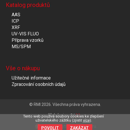
Katalog produktů
AAS
ICP
XRF
UV-VIS FLUO
Příprava vzorků
MS/SPM
Vše o nákupu
Užitečné informace
Zpracování osobních údajů
© RMI 2026. Všechna práva vyhrazena.
Webdesign
Tento web použivá soubory cookies ke zlepšení
uživatelského zážitku (zjistit
více
).
Clevero
chytrý eshop na míru.
POVOLIT
ZAKÁZAT