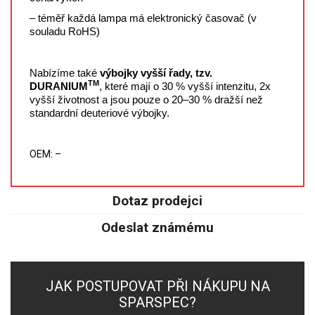
SPEKTROFOTOMETRY
– téměř každá lampa má elektronický časovač (v
souladu RoHS)
KYVETY
Nabízíme také
výbojky vyšší řady, tzv.
PŘÍPRAVA VZORKŮ
TM
DURANIUM
, které mají o 30 % vyšší intenzitu, 2x
vyšší životnost a jsou pouze o 20–30 % dražší než
OTEVŘENÝ ROZKLAD
standardní deuteriové výbojky.
MIKROVLNNÝ ROZKLAD
OEM: –
TLAKOVÉ AUTOKLÁVY
Dotaz prodejci
REAKČNÍ AUTOKLÁVY
Odeslat známému
TAVENÍ
LISOVÁNÍ
JAK POSTUPOVAT PŘI NÁKUPU NA
SPARSPEC?
SPEX MLETÍ