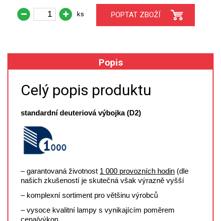
ks
POPTAT ZBOŽÍ
XRF
FÓLIE XRF
Popis
VZORKOVNICE XRF
Celý popis produktu
TAVENÍ
standardní deuteriová výbojka (D2)
LISOVÁNÍ
STANDARDNÍ ROZTOKY A RM
UV-VIS FLUO
– garantovaná životnost
1 000 provozních hodin
(dle
našich zkušeností je skutečná však výrazně vyšší
DETEKTORY HPLC
– komplexní sortiment pro většinu výrobců
VÝBOJKY PRO UV/VIS
– vysoce kvalitní lampy s vynikajícím poměrem
cena/výkon