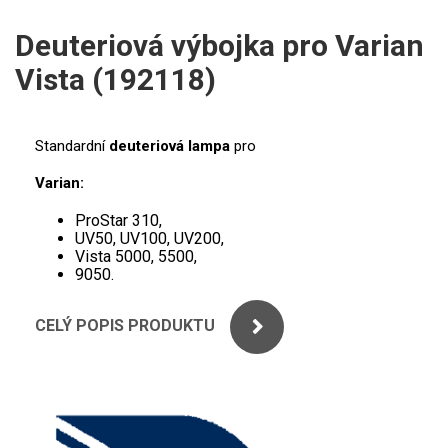
ICP
PERKINELMER
Deuteriová výbojka pro Varian
XRF
Vista (192118)
SHIMADZU
UV-VIS FLUO
THERMO ELECTRON (UNICAM)
Příprava vzorků
Standardní
deuteriová lampa
pro
ANALYTIK JENA
MS/SPM
Varian:
ProStar 310,
STANDARDY
UV50, UV100, UV200,
Vista 5000, 5500,
ICP
9050.
AGILENT
CELÝ POPIS PRODUKTU
THERMO
SPECTRO