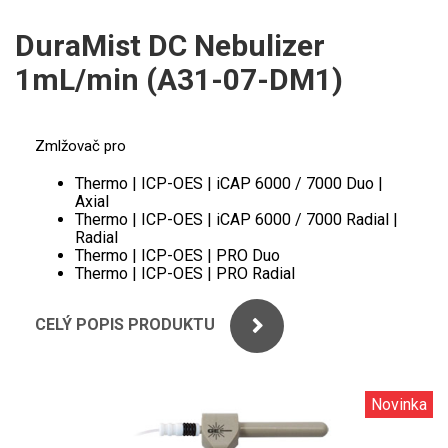
ICP
PERKINELMER
DuraMist DC Nebulizer
XRF
1mL/min (A31-07-DM1)
SHIMADZU
UV-VIS FLUO
THERMO ELECTRON (UNICAM)
Příprava vzorků
Zmlžovač pro
ANALYTIK JENA
MS/SPM
Thermo | ICP-OES | iCAP 6000 / 7000 Duo |
Axial
Thermo | ICP-OES | iCAP 6000 / 7000 Radial |
STANDARDY
Radial
Thermo | ICP-OES | PRO Duo
ICP
Thermo | ICP-OES | PRO Radial
AGILENT
CELÝ POPIS PRODUKTU
THERMO
Novinka
SPECTRO