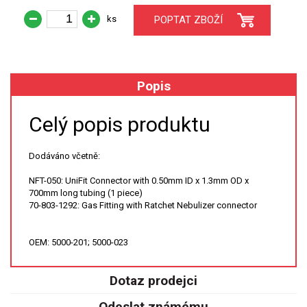
ks
POPTAT ZBOŽÍ
XRF
FÓLIE XRF
Popis
VZORKOVNICE XRF
Celý popis produktu
TAVENÍ
Dodáváno včetně:
LISOVÁNÍ
NFT-050: UniFit Connector with 0.50mm ID x 1.3mm OD x
STANDARDNÍ ROZTOKY A RM
700mm long tubing (1 piece)
70-803-1292: Gas Fitting with Ratchet Nebulizer connector
UV-VIS FLUO
OEM: 5000-201; 5000-023
DETEKTORY HPLC
Dotaz prodejci
VÝBOJKY PRO UV/VIS
Odeslat známému