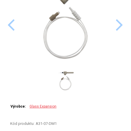
PERKINELMER
SHIMADZU
TELEDYNE LEEMAN
HORIBA (JOBIN YVONE)
GBC
ANALYTIK JENA
HADIČKY
STANDARDY
Výrobce:
Glass Expansion
SPECIÁLNÍ APLIKACE
Kód produktu:
A31-07-DM1
APLIKACE CETAC