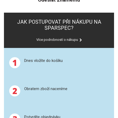
SPEKTROFOTOMETRY
KYVETY
JAK POSTUPOVAT PŘI NÁKUPU NA
SPARSPEC?
PŘÍPRAVA VZORKŮ
Více podrobností o nákupu
OTEVŘENÝ ROZKLAD
MIKROVLNNÝ ROZKLAD
1
Dnes vložíte do košíku
TLAKOVÉ AUTOKLÁVY
REAKČNÍ AUTOKLÁVY
2
Obratem zboží naceníme
TAVENÍ
LISOVÁNÍ
SPEX MLETÍ
Potvrdíte objednávku