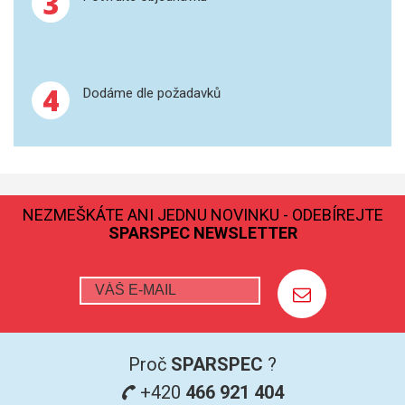
3
GRAFITOVÉ KELÍMKY
MS/SPM
4
Dodáme dle požadavků
PŘÍSLUŠENSTVÍ PRO MS
AFM SONDY
SUBSTRÁTY
NEZMEŠKÁTE ANI JEDNU NOVINKU - ODEBÍREJTE
SPARSPEC NEWSLETTER
SNOM
KALIBRACE
TERS
Proč
SPARSPEC
?
RAMAN
+420
466 921 404