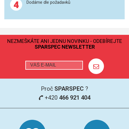
4
Dodáme dle požadavků
SPEKTROFOTOMETRY
KYVETY
PŘÍPRAVA VZORKŮ
NEZMEŠKÁTE ANI JEDNU NOVINKU - ODEBÍREJTE
OTEVŘENÝ ROZKLAD
SPARSPEC NEWSLETTER
MIKROVLNNÝ ROZKLAD
TLAKOVÉ AUTOKLÁVY
REAKČNÍ AUTOKLÁVY
Proč
SPARSPEC
?
+420
466 921 404
TAVENÍ
LISOVÁNÍ
SPEX MLETÍ