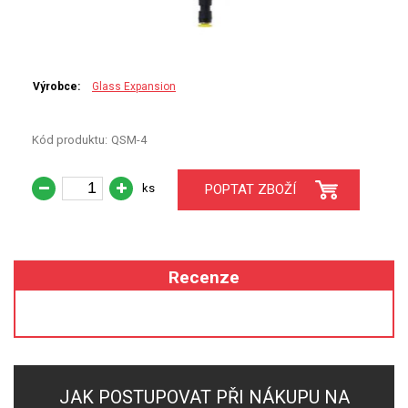
PERKINELMER
SHIMADZU
Výrobce:
Glass Expansion
TELEDYNE LEEMAN
Kód produktu:
QSM-4
HORIBA (JOBIN YVONE)
GBC
ks
POPTAT ZBOŽÍ
ANALYTIK JENA
HADIČKY
Recenze
STANDARDY
SPECIÁLNÍ APLIKACE
JAK POSTUPOVAT PŘI NÁKUPU NA
APLIKACE CETAC