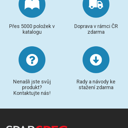
GRAFITOVÉ KELÍMKY
MS/SPM
Přes 5000 položek v
Doprava v rámci ČR
katalogu
zdarma
PŘÍSLUŠENSTVÍ PRO MS
AFM SONDY
SUBSTRÁTY
SNOM
Nenašli jste svůj
Rady a návody ke
produkt?
stažení zdarma
Kontaktujte nás!
KALIBRACE
TERS
RAMAN