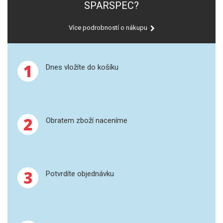
SPARSPEC?
XRF
Více podrobností o nákupu
FÓLIE XRF
1
Dnes vložíte do košíku
VZORKOVNICE XRF
TAVENÍ
LISOVÁNÍ
2
Obratem zboží naceníme
STANDARDNÍ ROZTOKY A RM
UV-VIS FLUO
3
Potvrdíte objednávku
DETEKTORY HPLC
VÝBOJKY PRO UV/VIS