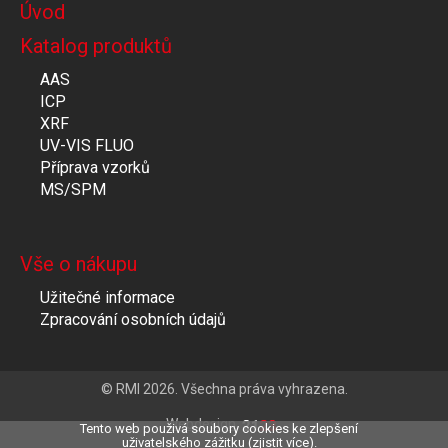
Úvod
Katalog produktů
AAS
ICP
XRF
UV-VIS FLUO
Příprava vzorků
MS/SPM
Vše o nákupu
Užitečné informace
Zpracování osobních údajů
© RMI 2026. Všechna práva vyhrazena.
Webdesign
Tento web použivá soubory cookies ke zlepšení
uživatelského zážitku (zjistit
více
).