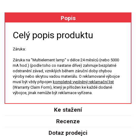
XRF
Popis
FÓLIE XRF
Celý popis produktu
VZORKOVNICE XRF
Záruka:
TAVENÍ
Záruka na "Multielement lamp" v délce 24 měsíců (nebo 5000
mA hod.) (podle toho co nastane dříve) zahrnuje bezplatné
LISOVÁNÍ
odstranění závad, vzniklých během záruční doby chybou
výroby nebo skrytou vadou materiálu. O reklamované výbojce
musí být vždy připojen
kompletně vyplněný reklamační list
STANDARDNÍ ROZTOKY A RM
(Warranty Claim Form), který je přiložen ke každé dodané
výbojce, jinak nemůže být reklamace vyřízena.
UV-VIS FLUO
Ke stažení
DETEKTORY HPLC
Recenze
VÝBOJKY PRO UV/VIS
Dotaz prodejci