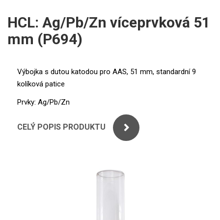
ICP
PERKINELMER
HCL: Ag/Pb/Zn víceprvková 51
XRF
mm (P694)
SHIMADZU
UV-VIS FLUO
THERMO ELECTRON (UNICAM)
Příprava vzorků
Výbojka s dutou katodou pro AAS, 51 mm, standardní 9
kolíková patice
ANALYTIK JENA
MS/SPM
Prvky: Ag/Pb/Zn
STANDARDY
CELÝ POPIS PRODUKTU
ICP
AGILENT
THERMO
SPECTRO