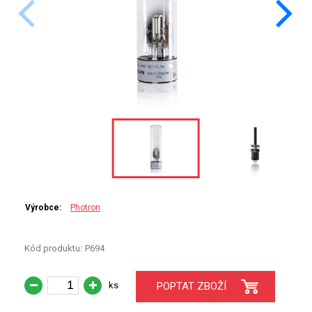
PERKINELMER
SHIMADZU
TELEDYNE LEEMAN
HORIBA (JOBIN YVONE)
GBC
ANALYTIK JENA
HADIČKY
Výrobce:
Photron
STANDARDY
Kód produktu:
P694
SPECIÁLNÍ APLIKACE
ks
POPTAT ZBOŽÍ
APLIKACE CETAC