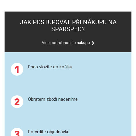
SPEKTROFOTOMETRY
KYVETY
JAK POSTUPOVAT PŘI NÁKUPU NA
SPARSPEC?
PŘÍPRAVA VZORKŮ
Více podrobností o nákupu
OTEVŘENÝ ROZKLAD
MIKROVLNNÝ ROZKLAD
1
Dnes vložíte do košíku
TLAKOVÉ AUTOKLÁVY
REAKČNÍ AUTOKLÁVY
2
Obratem zboží naceníme
TAVENÍ
LISOVÁNÍ
3
Potvrdíte objednávku
SPEX MLETÍ