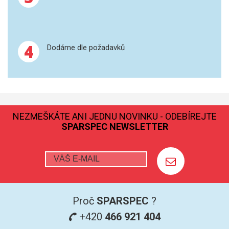
GRAFITOVÉ KELÍMKY
4
MS/SPM
Dodáme dle požadavků
PŘÍSLUŠENSTVÍ PRO MS
AFM SONDY
NEZMEŠKÁTE ANI JEDNU NOVINKU - ODEBÍREJTE
SUBSTRÁTY
SPARSPEC NEWSLETTER
SNOM
KALIBRACE
TERS
Proč
SPARSPEC
?
RAMAN
+420
466 921 404