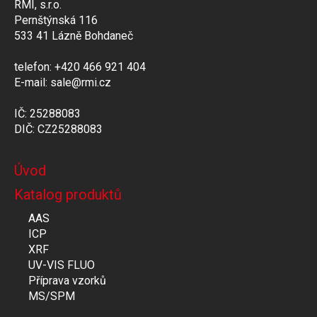
RMI, s.r.o.
Pernštýnská 116
533 41 Lázně Bohdaneč
telefon: +420 466 921 404
E-mail: sale@rmi.cz
IČ: 25288083
DIČ: CZ25288083
Úvod
Katalog produktů
AAS
ICP
XRF
UV-VIS FLUO
Příprava vzorků
MS/SPM