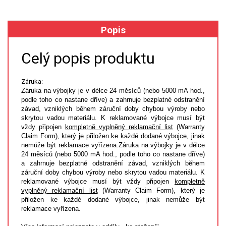
XRF
Popis
FÓLIE XRF
Celý popis produktu
VZORKOVNICE XRF
Záruka:
Záruka na výbojky je v délce 24 měsíců (nebo 5000 mA hod.,
TAVENÍ
podle toho co nastane dříve) a zahrnuje bezplatné odstranění
závad, vzniklých během záruční doby chybou výroby nebo
LISOVÁNÍ
skrytou vadou materiálu. K reklamované výbojce musí být
vždy připojen
kompletně vyplněný reklamační list
(Warranty
Claim Form), který je přiložen ke každé dodané výbojce, jinak
STANDARDNÍ ROZTOKY A RM
nemůže být reklamace vyřízena.Záruka na výbojky je v délce
24 měsíců (nebo 5000 mA hod., podle toho co nastane dříve)
a zahrnuje bezplatné odstranění závad, vzniklých během
UV-VIS FLUO
záruční doby chybou výroby nebo skrytou vadou materiálu. K
reklamované výbojce musí být vždy připojen
kompletně
DETEKTORY HPLC
vyplněný reklamační list
(Warranty Claim Form), který je
přiložen ke každé dodané výbojce, jinak nemůže být
reklamace vyřízena.
VÝBOJKY PRO UV/VIS