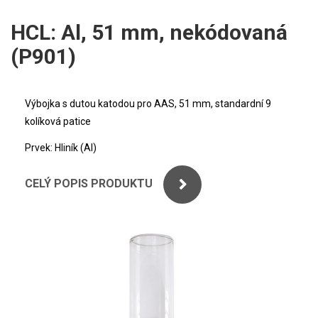
ICP
PERKINELMER
HCL: Al, 51 mm, nekódovaná
XRF
(P901)
SHIMADZU
UV-VIS FLUO
THERMO ELECTRON (UNICAM)
Příprava vzorků
Výbojka s dutou katodou pro AAS, 51 mm, standardní 9
kolíková patice
ANALYTIK JENA
MS/SPM
Prvek: Hliník (Al)
STANDARDY
CELÝ POPIS PRODUKTU
ICP
AGILENT
THERMO
SPECTRO