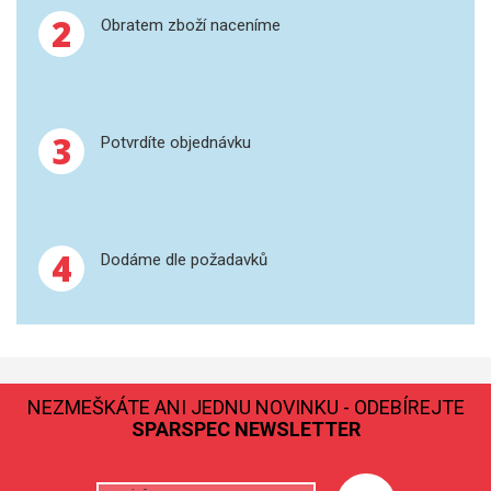
2
Obratem zboží naceníme
GRAFITOVÉ KELÍMKY
MS/SPM
3
Potvrdíte objednávku
PŘÍSLUŠENSTVÍ PRO MS
AFM SONDY
SUBSTRÁTY
4
Dodáme dle požadavků
SNOM
KALIBRACE
NEZMEŠKÁTE ANI JEDNU NOVINKU - ODEBÍREJTE
TERS
SPARSPEC NEWSLETTER
RAMAN