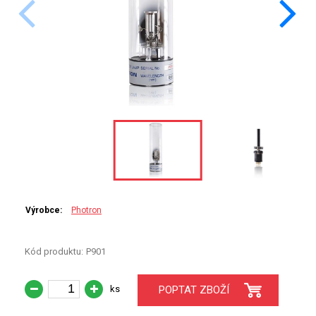
PERKINELMER
SHIMADZU
TELEDYNE LEEMAN
HORIBA (JOBIN YVONE)
GBC
ANALYTIK JENA
HADIČKY
Výrobce:
Photron
STANDARDY
Kód produktu:
P901
SPECIÁLNÍ APLIKACE
ks
POPTAT ZBOŽÍ
APLIKACE CETAC