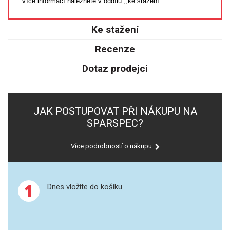
Více informací naleznete v oddílu ,,ke stažení".
SPEKTROFOTOMETRY
Ke stažení
KYVETY
Recenze
PŘÍPRAVA VZORKŮ
Dotaz prodejci
OTEVŘENÝ ROZKLAD
MIKROVLNNÝ ROZKLAD
JAK POSTUPOVAT PŘI NÁKUPU NA
SPARSPEC?
TLAKOVÉ AUTOKLÁVY
Více podrobností o nákupu
REAKČNÍ AUTOKLÁVY
TAVENÍ
1
Dnes vložíte do košíku
LISOVÁNÍ
SPEX MLETÍ