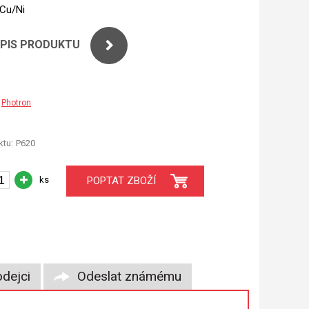
/Cu/Ni
OPIS PRODUKTU
Photron
tu:
P620
ks
POPTAT ZBOŽÍ
dejci
Odeslat známému