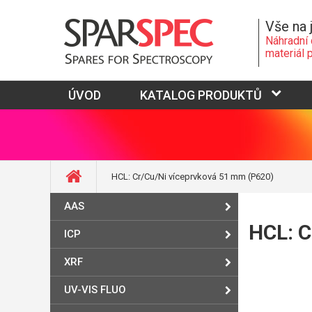
Vše na 
Náhradní 
materiál 
ÚVOD
KATALOG PRODUKTŮ
HCL: Cr/Cu/Ni víceprvková 51 mm (P620)
AAS
HCL: C
ICP
XRF
UV-VIS FLUO