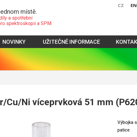
CZ
EN
jednom místě.
díly a spotřební
pro spektroskopii a SPM.
NOVINKY
UŽITEČNÉ INFORMACE
KONTA
r/Cu/Ni víceprvková 51 mm (P62
Výbojka s
patice