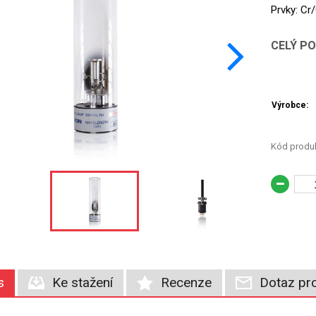
Prvky: Cr
CELÝ P
Výrobce:
Kód produk
s
Ke stažení
Recenze
Dotaz pro