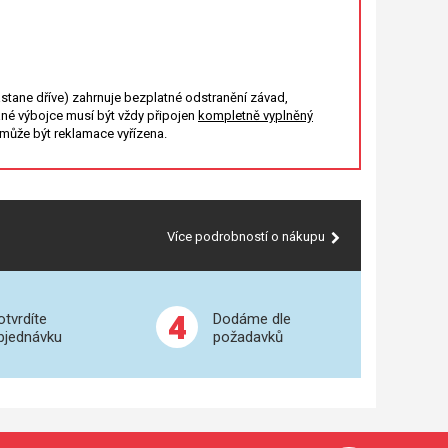
stane dříve) zahrnuje bezplatné odstranění závad,
né výbojce musí být vždy připojen
kompletně vyplněný
emůže být reklamace vyřízena.
Více podrobností o nákupu
4
otvrdíte
Dodáme dle
bjednávku
požadavků