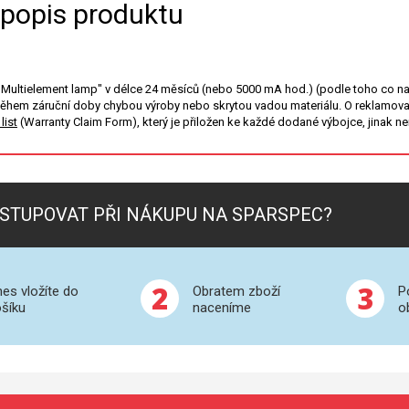
 popis produktu
"Multielement lamp" v délce 24 měsíců (nebo 5000 mA hod.) (podle toho co na
během záruční doby chybou výroby nebo skrytou vadou materiálu. O reklamova
list
(Warranty Claim Form), který je přiložen ke každé dodané výbojce, jinak n
STUPOVAT PŘI NÁKUPU NA SPARSPEC?
2
3
es vložíte do
Obratem zboží
P
šíku
naceníme
o