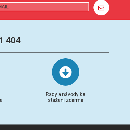
1 404
Rady a návody ke
te
stažení zdarma