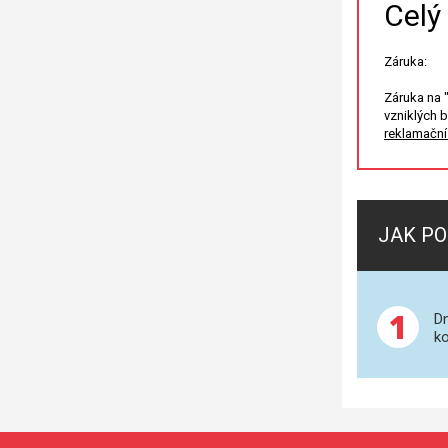
Celý
Záruka:
Záruka na 
vzniklých 
reklamační 
JAK PO
1
Dn
ko