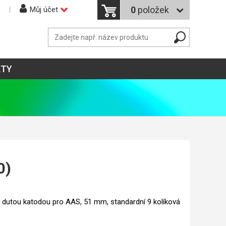
0
položek
Můj účet
KTY
0)
 dutou katodou pro AAS, 51 mm, standardní 9 kolíková