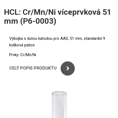
ICP
PERKINELMER
HCL: Cr/Mn/Ni víceprvková 51
XRF
mm (P6-0003)
SHIMADZU
UV-VIS FLUO
THERMO ELECTRON (UNICAM)
Příprava vzorků
Výbojka s dutou katodou pro AAS, 51 mm, standardní 9
kolíková patice
ANALYTIK JENA
MS/SPM
Prvky: Cr/Mn/Ni
STANDARDY
CELÝ POPIS PRODUKTU
ICP
AGILENT
THERMO
SPECTRO