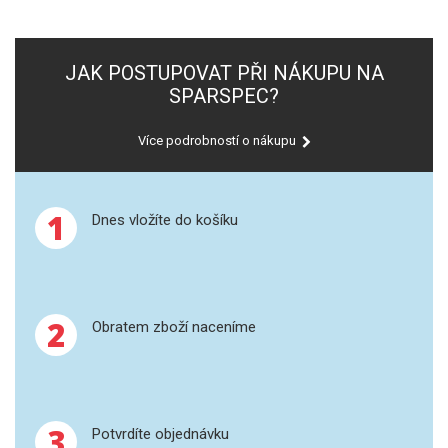
SPEKTROFOTOMETRY
KYVETY
JAK POSTUPOVAT PŘI NÁKUPU NA
SPARSPEC?
PŘÍPRAVA VZORKŮ
Více podrobností o nákupu
OTEVŘENÝ ROZKLAD
MIKROVLNNÝ ROZKLAD
1
Dnes vložíte do košíku
TLAKOVÉ AUTOKLÁVY
REAKČNÍ AUTOKLÁVY
2
Obratem zboží naceníme
TAVENÍ
LISOVÁNÍ
3
Potvrdíte objednávku
SPEX MLETÍ