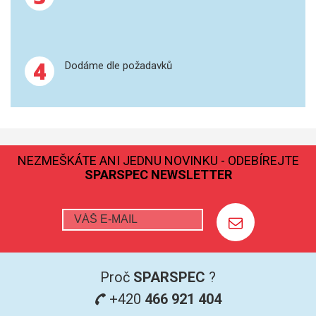
GRAFITOVÉ KELÍMKY
4
MS/SPM
Dodáme dle požadavků
PŘÍSLUŠENSTVÍ PRO MS
AFM SONDY
NEZMEŠKÁTE ANI JEDNU NOVINKU - ODEBÍREJTE
SUBSTRÁTY
SPARSPEC NEWSLETTER
SNOM
KALIBRACE
TERS
Proč
SPARSPEC
?
RAMAN
+420
466 921 404