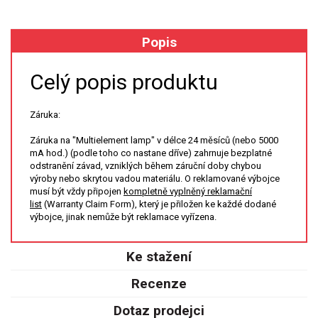
XRF
Popis
FÓLIE XRF
Celý popis produktu
VZORKOVNICE XRF
Záruka:
TAVENÍ
Záruka na "Multielement lamp" v délce 24 měsíců (nebo 5000
mA hod.) (podle toho co nastane dříve) zahrnuje bezplatné
LISOVÁNÍ
odstranění závad, vzniklých během záruční doby chybou
výroby nebo skrytou vadou materiálu. O reklamované výbojce
musí být vždy připojen
kompletně vyplněný reklamační
STANDARDNÍ ROZTOKY A RM
list
(Warranty Claim Form), který je přiložen ke každé dodané
výbojce, jinak nemůže být reklamace vyřízena.
UV-VIS FLUO
Ke stažení
DETEKTORY HPLC
Recenze
VÝBOJKY PRO UV/VIS
Dotaz prodejci