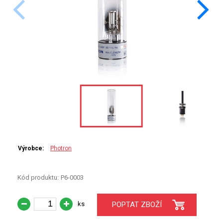
PERKINELMER
SHIMADZU
TELEDYNE LEEMAN
HORIBA (JOBIN YVONE)
GBC
ANALYTIK JENA
HADIČKY
Výrobce:
Photron
STANDARDY
Kód produktu:
P6-0003
SPECIÁLNÍ APLIKACE
ks
POPTAT ZBOŽÍ
APLIKACE CETAC