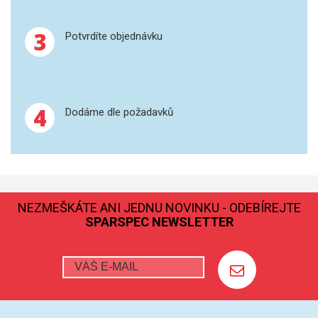
GRAFITOVÉ KELÍMKY
3
Potvrdíte objednávku
MS/SPM
PŘÍSLUŠENSTVÍ PRO MS
4
Dodáme dle požadavků
AFM SONDY
SUBSTRÁTY
SNOM
NEZMEŠKÁTE ANI JEDNU NOVINKU - ODEBÍREJTE
SPARSPEC NEWSLETTER
KALIBRACE
TERS
RAMAN