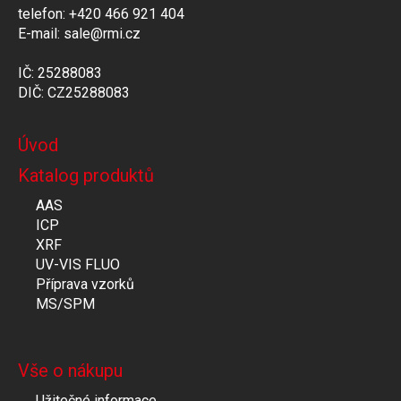
telefon: +420 466 921 404
E-mail: sale@rmi.cz
IČ: 25288083
DIČ: CZ25288083
Úvod
Katalog produktů
AAS
ICP
XRF
UV-VIS FLUO
Příprava vzorků
MS/SPM
Vše o nákupu
Užitečné informace