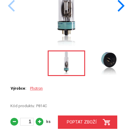
PERKINELMER
SHIMADZU
TELEDYNE LEEMAN
HORIBA (JOBIN YVONE)
GBC
ANALYTIK JENA
HADIČKY
Výrobce:
Photron
STANDARDY
Kód produktu:
P814C
SPECIÁLNÍ APLIKACE
ks
POPTAT ZBOŽÍ
APLIKACE CETAC