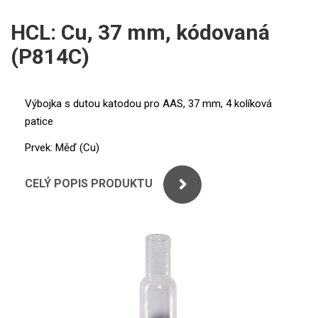
ICP
PERKINELMER
HCL: Cu, 37 mm, kódovaná
XRF
(P814C)
SHIMADZU
UV-VIS FLUO
THERMO ELECTRON (UNICAM)
Příprava vzorků
Výbojka s dutou katodou pro AAS, 37 mm, 4 kolíková
patice
ANALYTIK JENA
MS/SPM
Prvek: Měď (Cu)
STANDARDY
CELÝ POPIS PRODUKTU
ICP
AGILENT
THERMO
SPECTRO