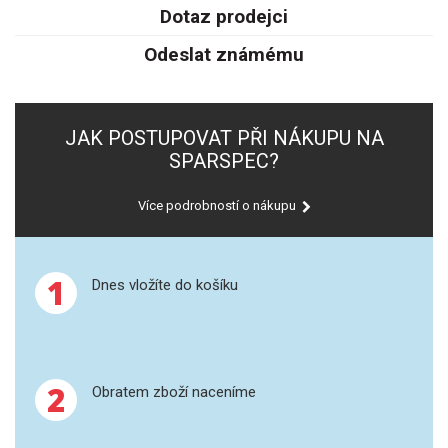
SPEKTROFOTOMETRY
Dotaz prodejci
Odeslat známému
KYVETY
PŘÍPRAVA VZORKŮ
JAK POSTUPOVAT PŘI NÁKUPU NA
OTEVŘENÝ ROZKLAD
SPARSPEC?
MIKROVLNNÝ ROZKLAD
Více podrobností o nákupu
TLAKOVÉ AUTOKLÁVY
1
Dnes vložíte do košíku
REAKČNÍ AUTOKLÁVY
TAVENÍ
2
Obratem zboží naceníme
LISOVÁNÍ
SPEX MLETÍ