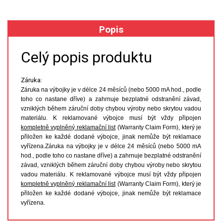
XRF
Popis
FÓLIE XRF
Celý popis produktu
VZORKOVNICE XRF
Záruka:
Záruka na výbojky je v délce 24 měsíců (nebo 5000 mA hod., podle
TAVENÍ
toho co nastane dříve) a zahrnuje bezplatné odstranění závad,
vzniklých během záruční doby chybou výroby nebo skrytou vadou
LISOVÁNÍ
materiálu. K reklamované výbojce musí být vždy připojen
kompletně vyplněný reklamační list
(Warranty Claim Form), který je
přiložen ke každé dodané výbojce, jinak nemůže být reklamace
STANDARDNÍ ROZTOKY A RM
vyřízena.Záruka na výbojky je v délce 24 měsíců (nebo 5000 mA
hod., podle toho co nastane dříve) a zahrnuje bezplatné odstranění
UV-VIS FLUO
závad, vzniklých během záruční doby chybou výroby nebo skrytou
vadou materiálu. K reklamované výbojce musí být vždy připojen
DETEKTORY HPLC
kompletně vyplněný reklamační list
(Warranty Claim Form), který je
přiložen ke každé dodané výbojce, jinak nemůže být reklamace
vyřízena.
VÝBOJKY PRO UV/VIS