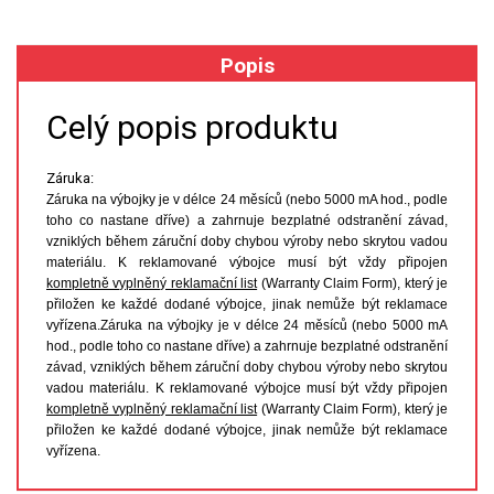
XRF
Popis
FÓLIE XRF
Celý popis produktu
VZORKOVNICE XRF
Záruka:
Záruka na výbojky je v délce 24 měsíců (nebo 5000 mA hod., podle
TAVENÍ
toho co nastane dříve) a zahrnuje bezplatné odstranění závad,
vzniklých během záruční doby chybou výroby nebo skrytou vadou
LISOVÁNÍ
materiálu. K reklamované výbojce musí být vždy připojen
kompletně vyplněný reklamační list
(Warranty Claim Form), který je
přiložen ke každé dodané výbojce, jinak nemůže být reklamace
STANDARDNÍ ROZTOKY A RM
vyřízena.Záruka na výbojky je v délce 24 měsíců (nebo 5000 mA
hod., podle toho co nastane dříve) a zahrnuje bezplatné odstranění
UV-VIS FLUO
závad, vzniklých během záruční doby chybou výroby nebo skrytou
vadou materiálu. K reklamované výbojce musí být vždy připojen
DETEKTORY HPLC
kompletně vyplněný reklamační list
(Warranty Claim Form), který je
přiložen ke každé dodané výbojce, jinak nemůže být reklamace
vyřízena.
VÝBOJKY PRO UV/VIS