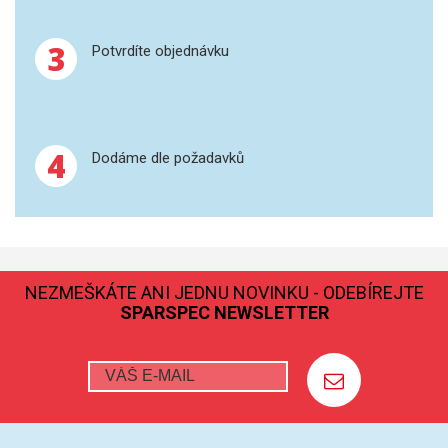
GRAFITOVÉ KELÍMKY
3
Potvrdíte objednávku
MS/SPM
PŘÍSLUŠENSTVÍ PRO MS
4
Dodáme dle požadavků
AFM SONDY
SUBSTRÁTY
SNOM
NEZMEŠKÁTE ANI JEDNU NOVINKU - ODEBÍREJTE
SPARSPEC NEWSLETTER
KALIBRACE
TERS
RAMAN