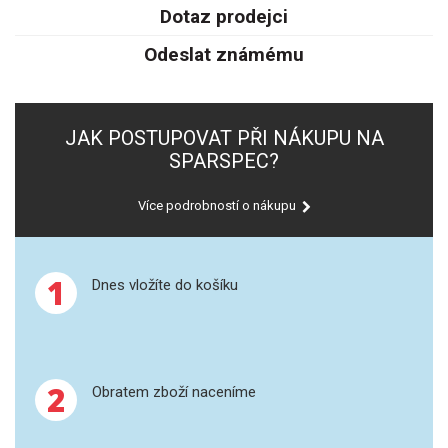
SPEKTROFOTOMETRY
Dotaz prodejci
Odeslat známému
KYVETY
PŘÍPRAVA VZORKŮ
JAK POSTUPOVAT PŘI NÁKUPU NA
OTEVŘENÝ ROZKLAD
SPARSPEC?
MIKROVLNNÝ ROZKLAD
Více podrobností o nákupu
TLAKOVÉ AUTOKLÁVY
1
Dnes vložíte do košíku
REAKČNÍ AUTOKLÁVY
TAVENÍ
2
Obratem zboží naceníme
LISOVÁNÍ
SPEX MLETÍ