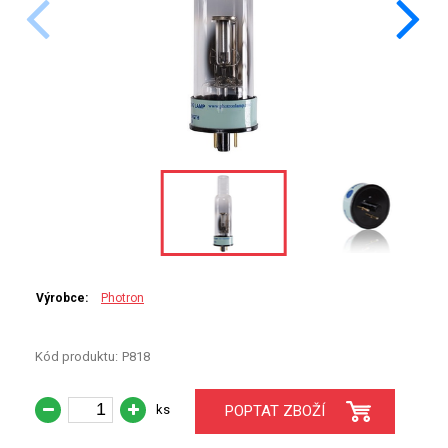
PERKINELMER
ICP
XRF
SHIMADZU
UV-VIS FLUO
TELEDYNE LEEMAN
Příprava vzorků
HORIBA (JOBIN YVONE)
MS/SPM
GBC
ANALYTIK JENA
HADIČKY
Výrobce:
Photron
STANDARDY
Kód produktu:
P818
SPECIÁLNÍ APLIKACE
ks
POPTAT ZBOŽÍ
APLIKACE CETAC