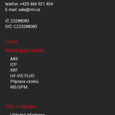
telefon: +420 466 921 404
E-mail: sale@rmi.cz
IČ: 25288083
DIČ: CZ25288083
Úvod
Katalog produktů
AAS
ICP
XRF
UV-VIS FLUO
Příprava vzorků
MS/SPM
Vše o nákupu
Užitečné informace