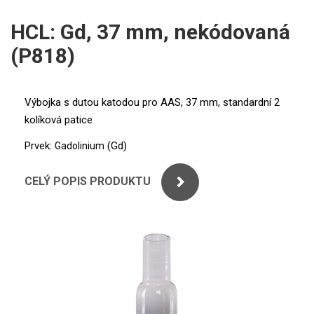
Agilent (Varian)
PERKINELMER
HCL: Gd, 37 mm, nekódovaná
GBC
(P818)
SHIMADZU
PerkinElmer
THERMO ELECTRON (UNICAM)
Shimadzu
Výbojka s dutou katodou pro AAS, 37 mm, standardní 2
kolíková patice
ANALYTIK JENA
Thermo Electron (Unicam)
Prvek:
(Gd)
Gadolinium
STANDARDY
Analytik Jena
CELÝ POPIS PRODUKTU
Výbojky s dutou katodou
ICP
Superlampy
AGILENT
Deuteriové výbojky
THERMO
Příslušenství (hadičky, vzorkovničky)
SPECTRO
Standardní roztoky a RM