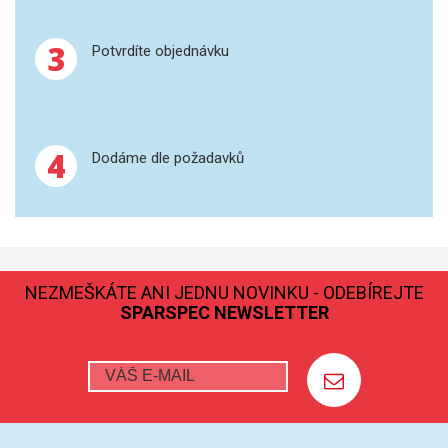
GRAFITOVÉ KELÍMKY
3
Potvrdíte objednávku
MS/SPM
PŘÍSLUŠENSTVÍ PRO MS
4
Dodáme dle požadavků
AFM SONDY
SUBSTRÁTY
SNOM
NEZMEŠKÁTE ANI JEDNU NOVINKU - ODEBÍREJTE
SPARSPEC NEWSLETTER
KALIBRACE
TERS
RAMAN