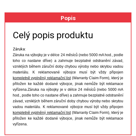
XRF
Popis
FÓLIE XRF
Celý popis produktu
VZORKOVNICE XRF
Záruka:
Záruka na výbojky je v délce 24 měsíců (nebo 5000 mA hod., podle
TAVENÍ
toho co nastane dříve) a zahrnuje bezplatné odstranění závad,
vzniklých během záruční doby chybou výroby nebo skrytou vadou
LISOVÁNÍ
materiálu. K reklamované výbojce musí být vždy připojen
kompletně vyplněný reklamační list
(Warranty Claim Form), který je
přiložen ke každé dodané výbojce, jinak nemůže být reklamace
STANDARDNÍ ROZTOKY A RM
vyřízena.Záruka na výbojky je v délce 24 měsíců (nebo 5000 mA
hod., podle toho co nastane dříve) a zahrnuje bezplatné odstranění
UV-VIS FLUO
závad, vzniklých během záruční doby chybou výroby nebo skrytou
vadou materiálu. K reklamované výbojce musí být vždy připojen
DETEKTORY HPLC
kompletně vyplněný reklamační list
(Warranty Claim Form), který je
přiložen ke každé dodané výbojce, jinak nemůže být reklamace
vyřízena.
VÝBOJKY PRO UV/VIS