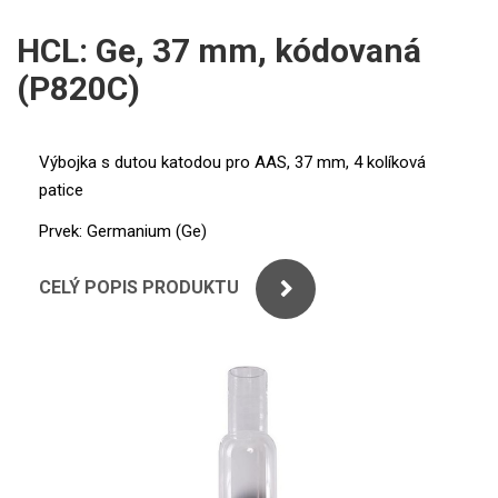
ICP
PERKINELMER
HCL: Ge, 37 mm, kódovaná
XRF
(P820C)
SHIMADZU
UV-VIS FLUO
THERMO ELECTRON (UNICAM)
Příprava vzorků
Výbojka s dutou katodou pro AAS, 37 mm, 4 kolíková
patice
ANALYTIK JENA
MS/SPM
Prvek: Germanium (Ge)
STANDARDY
CELÝ POPIS PRODUKTU
ICP
AGILENT
THERMO
SPECTRO