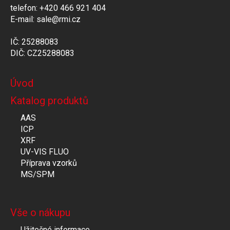
telefon: +420 466 921 404
E-mail: sale@rmi.cz
IČ: 25288083
DIČ: CZ25288083
Úvod
Katalog produktů
AAS
ICP
XRF
UV-VIS FLUO
Příprava vzorků
MS/SPM
Vše o nákupu
Užitečné informace