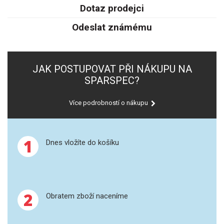
SPEKTROFOTOMETRY
Dotaz prodejci
Odeslat známému
KYVETY
PŘÍPRAVA VZORKŮ
JAK POSTUPOVAT PŘI NÁKUPU NA
OTEVŘENÝ ROZKLAD
SPARSPEC?
MIKROVLNNÝ ROZKLAD
Více podrobností o nákupu
TLAKOVÉ AUTOKLÁVY
1
Dnes vložíte do košíku
REAKČNÍ AUTOKLÁVY
TAVENÍ
2
Obratem zboží naceníme
LISOVÁNÍ
SPEX MLETÍ