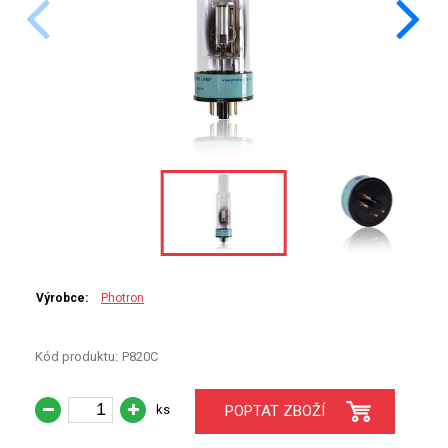
PERKINELMER
SHIMADZU
TELEDYNE LEEMAN
HORIBA (JOBIN YVONE)
GBC
ANALYTIK JENA
HADIČKY
Výrobce:
Photron
STANDARDY
Kód produktu:
P820C
SPECIÁLNÍ APLIKACE
ks
POPTAT ZBOŽÍ
APLIKACE CETAC