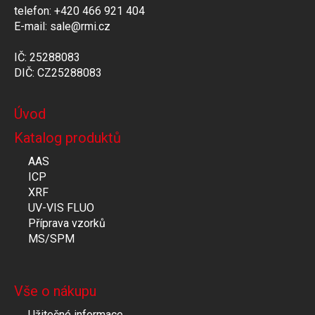
telefon: +420 466 921 404
E-mail: sale@rmi.cz
IČ: 25288083
DIČ: CZ25288083
Úvod
Katalog produktů
AAS
ICP
XRF
UV-VIS FLUO
Příprava vzorků
MS/SPM
Vše o nákupu
Užitečné informace