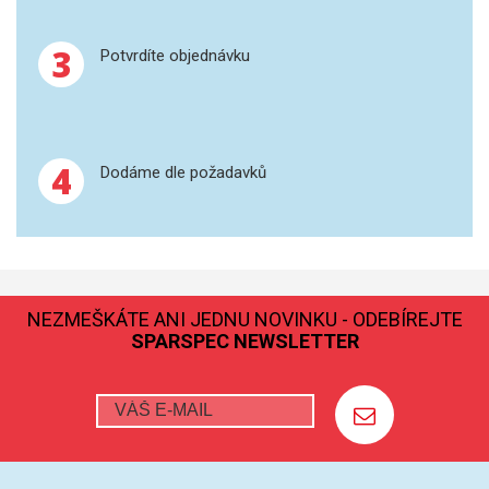
GRAFITOVÉ KELÍMKY
3
Potvrdíte objednávku
MS/SPM
PŘÍSLUŠENSTVÍ PRO MS
4
Dodáme dle požadavků
AFM SONDY
SUBSTRÁTY
SNOM
NEZMEŠKÁTE ANI JEDNU NOVINKU - ODEBÍREJTE
SPARSPEC NEWSLETTER
KALIBRACE
TERS
RAMAN