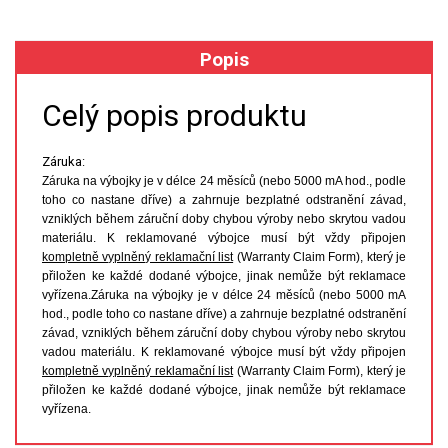
XRF
Popis
FÓLIE XRF
Celý popis produktu
VZORKOVNICE XRF
Záruka:
Záruka na výbojky je v délce 24 měsíců (nebo 5000 mA hod., podle
TAVENÍ
toho co nastane dříve) a zahrnuje bezplatné odstranění závad,
vzniklých během záruční doby chybou výroby nebo skrytou vadou
LISOVÁNÍ
materiálu. K reklamované výbojce musí být vždy připojen
kompletně vyplněný reklamační list
(Warranty Claim Form), který je
přiložen ke každé dodané výbojce, jinak nemůže být reklamace
STANDARDNÍ ROZTOKY A RM
vyřízena.Záruka na výbojky je v délce 24 měsíců (nebo 5000 mA
hod., podle toho co nastane dříve) a zahrnuje bezplatné odstranění
UV-VIS FLUO
závad, vzniklých během záruční doby chybou výroby nebo skrytou
vadou materiálu. K reklamované výbojce musí být vždy připojen
DETEKTORY HPLC
kompletně vyplněný reklamační list
(Warranty Claim Form), který je
přiložen ke každé dodané výbojce, jinak nemůže být reklamace
vyřízena.
VÝBOJKY PRO UV/VIS