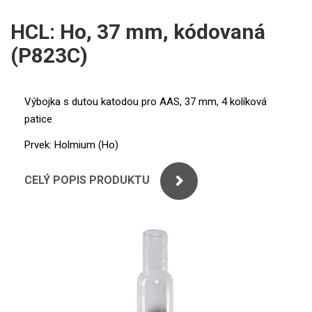
ICP
PERKINELMER
HCL: Ho, 37 mm, kódovaná
XRF
(P823C)
SHIMADZU
UV-VIS FLUO
THERMO ELECTRON (UNICAM)
Příprava vzorků
Výbojka s dutou katodou pro AAS, 37 mm, 4 kolíková
patice
ANALYTIK JENA
MS/SPM
Prvek: Holmium (Ho)
STANDARDY
CELÝ POPIS PRODUKTU
ICP
AGILENT
THERMO
SPECTRO