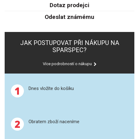
SPEKTROFOTOMETRY
Dotaz prodejci
Odeslat známému
KYVETY
PŘÍPRAVA VZORKŮ
JAK POSTUPOVAT PŘI NÁKUPU NA
OTEVŘENÝ ROZKLAD
SPARSPEC?
MIKROVLNNÝ ROZKLAD
Více podrobností o nákupu
TLAKOVÉ AUTOKLÁVY
1
Dnes vložíte do košíku
REAKČNÍ AUTOKLÁVY
TAVENÍ
2
Obratem zboží naceníme
LISOVÁNÍ
SPEX MLETÍ