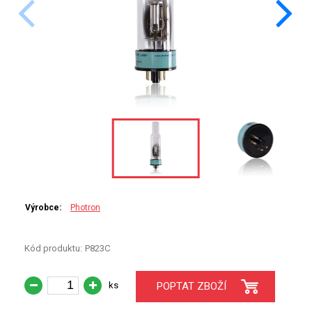
PERKINELMER
SHIMADZU
TELEDYNE LEEMAN
HORIBA (JOBIN YVONE)
GBC
ANALYTIK JENA
HADIČKY
Výrobce:
Photron
STANDARDY
Kód produktu:
P823C
SPECIÁLNÍ APLIKACE
ks
POPTAT ZBOŽÍ
APLIKACE CETAC