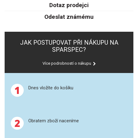
SPEKTROFOTOMETRY
Dotaz prodejci
Odeslat známému
KYVETY
PŘÍPRAVA VZORKŮ
JAK POSTUPOVAT PŘI NÁKUPU NA
OTEVŘENÝ ROZKLAD
SPARSPEC?
MIKROVLNNÝ ROZKLAD
Více podrobností o nákupu
TLAKOVÉ AUTOKLÁVY
1
Dnes vložíte do košíku
REAKČNÍ AUTOKLÁVY
TAVENÍ
2
Obratem zboží naceníme
LISOVÁNÍ
SPEX MLETÍ