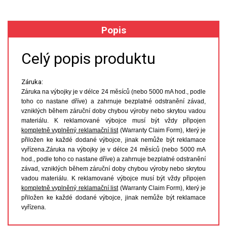
XRF
Popis
FÓLIE XRF
Celý popis produktu
VZORKOVNICE XRF
Záruka:
Záruka na výbojky je v délce 24 měsíců (nebo 5000 mA hod., podle
TAVENÍ
toho co nastane dříve) a zahrnuje bezplatné odstranění závad,
vzniklých během záruční doby chybou výroby nebo skrytou vadou
LISOVÁNÍ
materiálu. K reklamované výbojce musí být vždy připojen
kompletně vyplněný reklamační list
(Warranty Claim Form), který je
přiložen ke každé dodané výbojce, jinak nemůže být reklamace
STANDARDNÍ ROZTOKY A RM
vyřízena.Záruka na výbojky je v délce 24 měsíců (nebo 5000 mA
hod., podle toho co nastane dříve) a zahrnuje bezplatné odstranění
UV-VIS FLUO
závad, vzniklých během záruční doby chybou výroby nebo skrytou
vadou materiálu. K reklamované výbojce musí být vždy připojen
DETEKTORY HPLC
kompletně vyplněný reklamační list
(Warranty Claim Form), který je
přiložen ke každé dodané výbojce, jinak nemůže být reklamace
vyřízena.
VÝBOJKY PRO UV/VIS