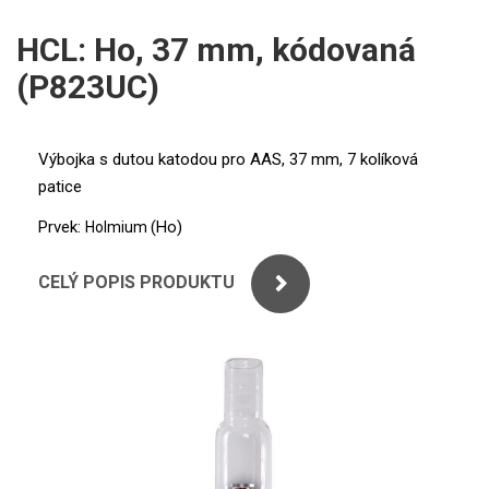
ICP
PERKINELMER
HCL: Ho, 37 mm, kódovaná
XRF
(P823UC)
SHIMADZU
UV-VIS FLUO
THERMO ELECTRON (UNICAM)
Příprava vzorků
Výbojka s dutou katodou pro AAS, 37 mm, 7 kolíková
patice
ANALYTIK JENA
MS/SPM
Prvek:
(Ho)
Holmium
STANDARDY
CELÝ POPIS PRODUKTU
ICP
AGILENT
THERMO
SPECTRO