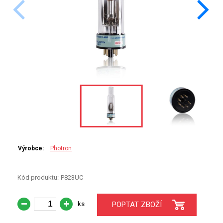
PERKINELMER
SHIMADZU
TELEDYNE LEEMAN
HORIBA (JOBIN YVONE)
GBC
ANALYTIK JENA
HADIČKY
Výrobce:
Photron
STANDARDY
Kód produktu:
P823UC
SPECIÁLNÍ APLIKACE
ks
POPTAT ZBOŽÍ
APLIKACE CETAC