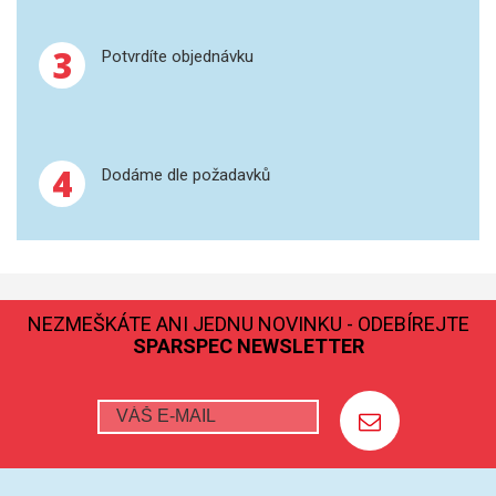
GRAFITOVÉ KELÍMKY
3
Potvrdíte objednávku
MS/SPM
PŘÍSLUŠENSTVÍ PRO MS
4
Dodáme dle požadavků
AFM SONDY
SUBSTRÁTY
SNOM
NEZMEŠKÁTE ANI JEDNU NOVINKU - ODEBÍREJTE
SPARSPEC NEWSLETTER
KALIBRACE
TERS
RAMAN