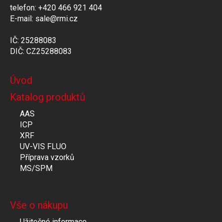
telefon: +420 466 921 404
E-mail: sale@rmi.cz
IČ: 25288083
DIČ: CZ25288083
Úvod
Katalog produktů
AAS
ICP
XRF
UV-VIS FLUO
Příprava vzorků
MS/SPM
Vše o nákupu
Užitečné informace