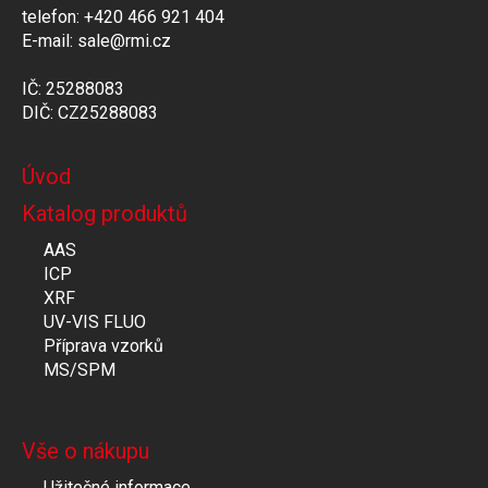
telefon: +420 466 921 404
E-mail: sale@rmi.cz
IČ: 25288083
DIČ: CZ25288083
Úvod
Katalog produktů
AAS
ICP
XRF
UV-VIS FLUO
Příprava vzorků
MS/SPM
Vše o nákupu
Užitečné informace