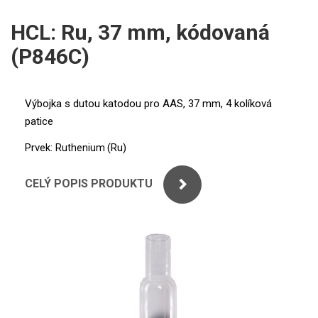
ICP
PERKINELMER
HCL: Ru, 37 mm, kódovaná
XRF
(P846C)
SHIMADZU
UV-VIS FLUO
THERMO ELECTRON (UNICAM)
Příprava vzorků
Výbojka s dutou katodou pro AAS, 37 mm, 4 kolíková
patice
ANALYTIK JENA
MS/SPM
Prvek:
(Ru)
Ruthenium
STANDARDY
CELÝ POPIS PRODUKTU
ICP
AGILENT
THERMO
SPECTRO