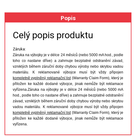
XRF
Popis
FÓLIE XRF
Celý popis produktu
VZORKOVNICE XRF
Záruka:
Záruka na výbojky je v délce 24 měsíců (nebo 5000 mA hod., podle
TAVENÍ
toho co nastane dříve) a zahrnuje bezplatné odstranění závad,
vzniklých během záruční doby chybou výroby nebo skrytou vadou
LISOVÁNÍ
materiálu. K reklamované výbojce musí být vždy připojen
kompletně vyplněný reklamační list
(Warranty Claim Form), který je
přiložen ke každé dodané výbojce, jinak nemůže být reklamace
STANDARDNÍ ROZTOKY A RM
vyřízena.Záruka na výbojky je v délce 24 měsíců (nebo 5000 mA
hod., podle toho co nastane dříve) a zahrnuje bezplatné odstranění
UV-VIS FLUO
závad, vzniklých během záruční doby chybou výroby nebo skrytou
vadou materiálu. K reklamované výbojce musí být vždy připojen
DETEKTORY HPLC
kompletně vyplněný reklamační list
(Warranty Claim Form), který je
přiložen ke každé dodané výbojce, jinak nemůže být reklamace
vyřízena.
VÝBOJKY PRO UV/VIS