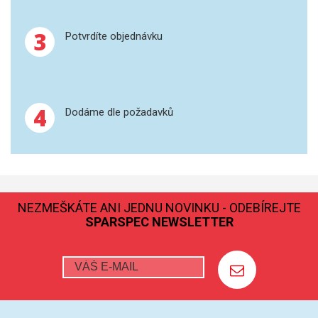
GRAFITOVÉ KELÍMKY
3
Potvrdíte objednávku
MS/SPM
PŘÍSLUŠENSTVÍ PRO MS
4
Dodáme dle požadavků
AFM SONDY
SUBSTRÁTY
SNOM
NEZMEŠKÁTE ANI JEDNU NOVINKU - ODEBÍREJTE
SPARSPEC NEWSLETTER
KALIBRACE
TERS
RAMAN