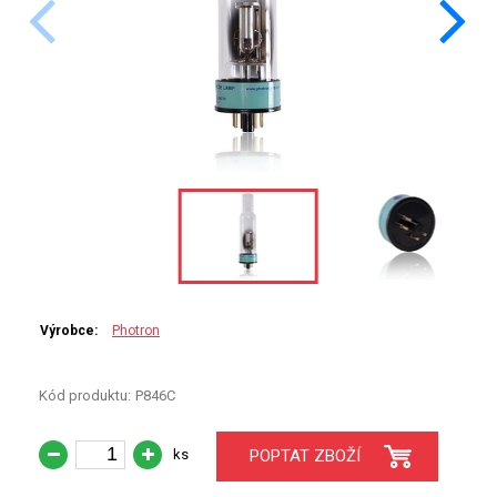
PERKINELMER
SHIMADZU
TELEDYNE LEEMAN
HORIBA (JOBIN YVONE)
GBC
ANALYTIK JENA
HADIČKY
Výrobce:
Photron
STANDARDY
Kód produktu:
P846C
SPECIÁLNÍ APLIKACE
ks
POPTAT ZBOŽÍ
APLIKACE CETAC