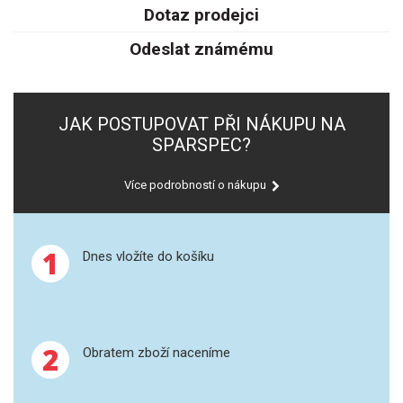
SPEKTROFOTOMETRY
Dotaz prodejci
Odeslat známému
KYVETY
PŘÍPRAVA VZORKŮ
JAK POSTUPOVAT PŘI NÁKUPU NA
OTEVŘENÝ ROZKLAD
SPARSPEC?
MIKROVLNNÝ ROZKLAD
Více podrobností o nákupu
TLAKOVÉ AUTOKLÁVY
1
Dnes vložíte do košíku
REAKČNÍ AUTOKLÁVY
TAVENÍ
2
Obratem zboží naceníme
LISOVÁNÍ
SPEX MLETÍ