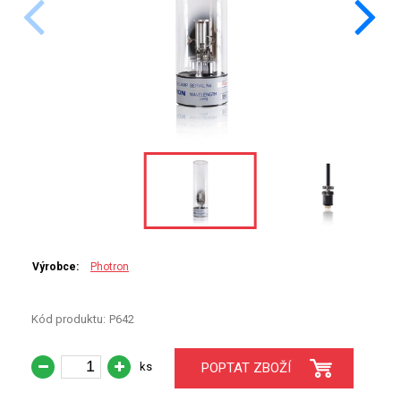
PERKINELMER
SHIMADZU
TELEDYNE LEEMAN
HORIBA (JOBIN YVONE)
GBC
ANALYTIK JENA
HADIČKY
Výrobce:
Photron
STANDARDY
Kód produktu:
P642
SPECIÁLNÍ APLIKACE
ks
POPTAT ZBOŽÍ
APLIKACE CETAC