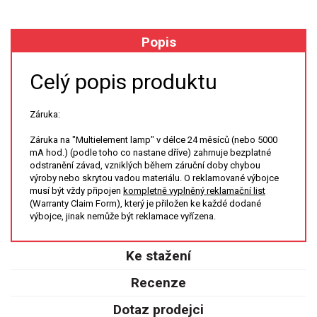
XRF
Popis
FÓLIE XRF
Celý popis produktu
VZORKOVNICE XRF
Záruka:
TAVENÍ
Záruka na "Multielement lamp" v délce 24 měsíců (nebo 5000
mA hod.) (podle toho co nastane dříve) zahrnuje bezplatné
LISOVÁNÍ
odstranění závad, vzniklých během záruční doby chybou
výroby nebo skrytou vadou materiálu. O reklamované výbojce
musí být vždy připojen
kompletně vyplněný reklamační list
STANDARDNÍ ROZTOKY A RM
(Warranty Claim Form), který je přiložen ke každé dodané
výbojce, jinak nemůže být reklamace vyřízena.
UV-VIS FLUO
Ke stažení
DETEKTORY HPLC
Recenze
VÝBOJKY PRO UV/VIS
Dotaz prodejci