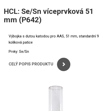
ICP
PERKINELMER
HCL: Se/Sn víceprvková 51
XRF
mm (P642)
SHIMADZU
UV-VIS FLUO
THERMO ELECTRON (UNICAM)
Příprava vzorků
Výbojka s dutou katodou pro AAS, 51 mm, standardní 9
kolíková patice
ANALYTIK JENA
MS/SPM
Prvky: Se/Sn
STANDARDY
CELÝ POPIS PRODUKTU
ICP
AGILENT
THERMO
SPECTRO