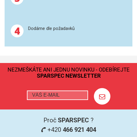
GRAFITOVÉ KELÍMKY
4
MS/SPM
Dodáme dle požadavků
PŘÍSLUŠENSTVÍ PRO MS
AFM SONDY
NEZMEŠKÁTE ANI JEDNU NOVINKU - ODEBÍREJTE
SUBSTRÁTY
SPARSPEC NEWSLETTER
SNOM
KALIBRACE
TERS
Proč
SPARSPEC
?
RAMAN
+420
466 921 404