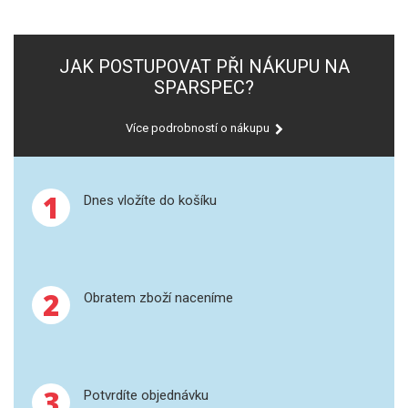
SPEKTROFOTOMETRY
KYVETY
JAK POSTUPOVAT PŘI NÁKUPU NA
SPARSPEC?
PŘÍPRAVA VZORKŮ
Více podrobností o nákupu
OTEVŘENÝ ROZKLAD
MIKROVLNNÝ ROZKLAD
1
Dnes vložíte do košíku
TLAKOVÉ AUTOKLÁVY
REAKČNÍ AUTOKLÁVY
2
Obratem zboží naceníme
TAVENÍ
LISOVÁNÍ
3
Potvrdíte objednávku
SPEX MLETÍ