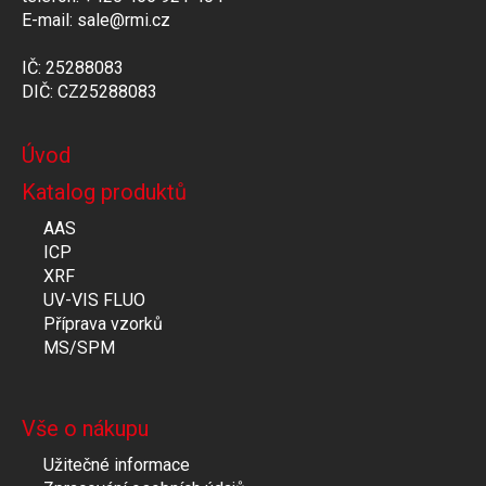
E-mail: sale@rmi.cz
IČ: 25288083
DIČ: CZ25288083
Úvod
Katalog produktů
AAS
ICP
XRF
UV-VIS FLUO
Příprava vzorků
MS/SPM
Vše o nákupu
Užitečné informace