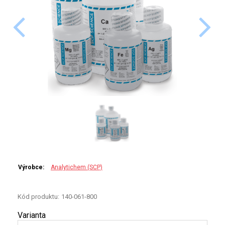
PERKINELMER
SHIMADZU
TELEDYNE LEEMAN
HORIBA (JOBIN YVONE)
GBC
ANALYTIK JENA
HADIČKY
Výrobce:
Analytichem (SCP)
STANDARDY
Kód produktu:
140-061-800
SPECIÁLNÍ APLIKACE
Varianta
APLIKACE CETAC