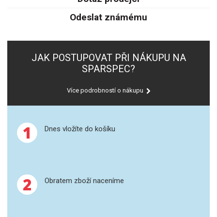
SPEKTROFOTOMETRY
Odeslat známému
KYVETY
PŘÍPRAVA VZORKŮ
JAK POSTUPOVAT PŘI NÁKUPU NA
SPARSPEC?
OTEVŘENÝ ROZKLAD
Více podrobností o nákupu
MIKROVLNNÝ ROZKLAD
TLAKOVÉ AUTOKLÁVY
1
Dnes vložíte do košíku
REAKČNÍ AUTOKLÁVY
TAVENÍ
2
Obratem zboží naceníme
LISOVÁNÍ
SPEX MLETÍ