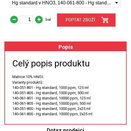
Hg standard v HNO3, 140-061-800 - Hg standard, 10000 ppm, 2x25 ml
XRF
bal
POPTAT ZBOŽÍ
FÓLIE XRF
VZORKOVNICE XRF
Popis
TAVENÍ
Celý popis produktu
LISOVÁNÍ
Matrice 10% HNO
.
3
STANDARDNÍ ROZTOKY A RM
Varianty produktů:
140-051-801 - Hg standard, 1000 ppm, 125 ml
140-051-805 - Hg standard, 1000 ppm, 500 ml
UV-VIS FLUO
140-061-801 - Hg standard, 10000 ppm, 125 ml
140-061-805 - Hg standard, 10000 ppm, 500 ml
DETEKTORY HPLC
140-051-800 - Hg standard, 1000 ppm, 2x25 ml
140-061-800 - Hg standard, 10000 ppm, 2x25 ml
VÝBOJKY PRO UV/VIS
Dotaz prodejci