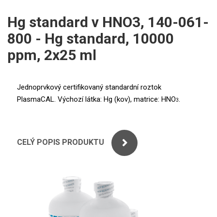
ICP
PERKINELMER
Hg standard v HNO3, 140-061-
XRF
800 - Hg standard, 10000
SHIMADZU
UV-VIS FLUO
ppm, 2x25 ml
THERMO ELECTRON (UNICAM)
Příprava vzorků
ANALYTIK JENA
Jednoprvkový certifikovaný standardní roztok
MS/SPM
PlasmaCAL. Výchozí látka: Hg (kov), matrice: HNO
.
3
STANDARDY
ICP
CELÝ POPIS PRODUKTU
AGILENT
THERMO
SPECTRO