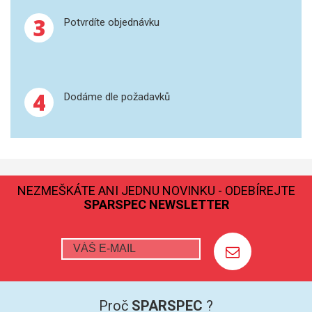
3
Potvrdíte objednávku
GRAFITOVÉ KELÍMKY
MS/SPM
PŘÍSLUŠENSTVÍ PRO MS
4
Dodáme dle požadavků
AFM SONDY
SUBSTRÁTY
NEZMEŠKÁTE ANI JEDNU NOVINKU - ODEBÍREJTE
SNOM
SPARSPEC NEWSLETTER
KALIBRACE
TERS
RAMAN
Proč
SPARSPEC
?