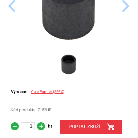
PERKINELMER
SHIMADZU
TELEDYNE LEEMAN
HORIBA (JOBIN YVONE)
GBC
ANALYTIK JENA
HADIČKY
Výrobce:
Cole-Parmer (SPEX)
STANDARDY
Kód produktu:
7152HP
SPECIÁLNÍ APLIKACE
ks
POPTAT ZBOŽÍ
APLIKACE CETAC