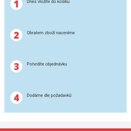
1
Dnes vložíte do košíku
GRAFITOVÉ KELÍMKY
MS/SPM
2
Obratem zboží naceníme
PŘÍSLUŠENSTVÍ PRO MS
AFM SONDY
3
Potvrdíte objednávku
SUBSTRÁTY
SNOM
4
KALIBRACE
Dodáme dle požadavků
TERS
RAMAN