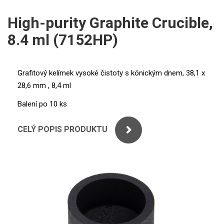
ICP
PERKINELMER
High-purity Graphite Crucible,
XRF
8.4 ml (7152HP)
SHIMADZU
UV-VIS FLUO
THERMO ELECTRON (UNICAM)
Příprava vzorků
Grafitový kelímek vysoké čistoty s kónickým dnem, 38,1 x
28,6 mm , 8,4 ml
ANALYTIK JENA
MS/SPM
Balení po 10 ks
STANDARDY
CELÝ POPIS PRODUKTU
ICP
AGILENT
THERMO
SPECTRO