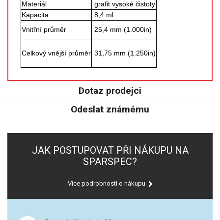
Materiál
grafit vysoké čistoty
SPEKTROFOTOMETRY
Kapacita
8,4 ml
KYVETY
Vnitřní průměr
25,4 mm (1.000in)
Celkový vnější průměr
31,75 mm (1.250in)
PŘÍPRAVA VZORKŮ
OTEVŘENÝ ROZKLAD
Dotaz prodejci
MIKROVLNNÝ ROZKLAD
Odeslat známému
TLAKOVÉ AUTOKLÁVY
REAKČNÍ AUTOKLÁVY
JAK POSTUPOVAT PŘI NÁKUPU NA
SPARSPEC?
TAVENÍ
Více podrobností o nákupu
LISOVÁNÍ
SPEX MLETÍ