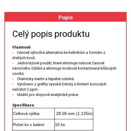
XRF
Popis
FÓLIE XRF
Celý popis produktu
VZORKOVNICE XRF
Vlastnosti
- Cenově výhodná alternativa ke kelímkům a formám z
TAVENÍ
drahých kovů.
- Jednorázové použití, které eliminuje nutnost časově
LISOVÁNÍ
náročného čištění a eliminuje možnost kontaminace křížových
vzorků.
- Chemicky inertní a tepelně odolné.
STANDARDNÍ ROZTOKY A RM
- Vyrobeno z grafitu vysoké čistoty s limitem konových
nečistot 2 ppm.
- Ideální pro stopové analytické práce.
UV-VIS FLUO
Specifikace
DETEKTORY HPLC
Celková výška
28.58 mm (1.125in)
VÝBOJKY PRO UV/VIS
Počet ks v balení
10 ks