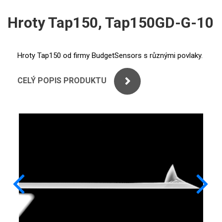
ICP
PERKINELMER
Hroty Tap150, Tap150GD-G-10
XRF
SHIMADZU
UV-VIS FLUO
Hroty Tap150 od firmy BudgetSensors s různými povlaky.
THERMO ELECTRON (UNICAM)
Příprava vzorků
CELÝ POPIS PRODUKTU
ANALYTIK JENA
MS/SPM
STANDARDY
ICP
AGILENT
THERMO
SPECTRO