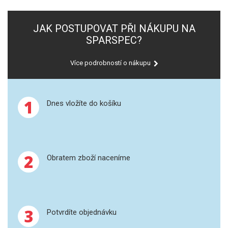
SPEKTROFOTOMETRY
JAK POSTUPOVAT PŘI NÁKUPU NA
KYVETY
SPARSPEC?
PŘÍPRAVA VZORKŮ
Více podrobností o nákupu
OTEVŘENÝ ROZKLAD
1
MIKROVLNNÝ ROZKLAD
Dnes vložíte do košíku
TLAKOVÉ AUTOKLÁVY
REAKČNÍ AUTOKLÁVY
2
Obratem zboží naceníme
TAVENÍ
LISOVÁNÍ
3
Potvrdíte objednávku
SPEX MLETÍ