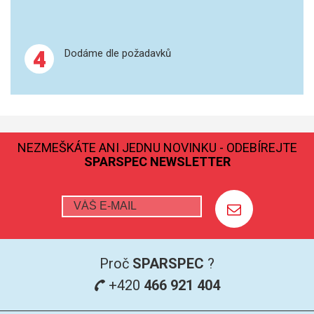
GRAFITOVÉ KELÍMKY
4
Dodáme dle požadavků
MS/SPM
PŘÍSLUŠENSTVÍ PRO MS
AFM SONDY
NEZMEŠKÁTE ANI JEDNU NOVINKU - ODEBÍREJTE
SUBSTRÁTY
SPARSPEC NEWSLETTER
SNOM
KALIBRACE
TERS
Proč
SPARSPEC
?
+420
466 921 404
RAMAN