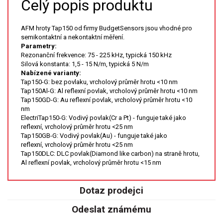
Celý popis produktu
XRF
AFM hroty Tap150 od firmy BudgetSensors jsou vhodné pro
semikontaktní a nekontaktní měření.
FÓLIE XRF
Parametry:
Rezonanční frekvence: 75 - 225 kHz, typická 150 kHz
Silová konstanta: 1,5 - 15 N/m, typická 5 N/m
VZORKOVNICE XRF
Nabízené varianty:
Tap150-G: bez povlaku, vrcholový průměr hrotu <10 nm
TAVENÍ
Tap150Al-G: Al reflexní povlak, vrcholový průměr hrotu <10 nm
Tap150GD-G: Au reflexní povlak, vrcholový průměr hrotu <10
nm
LISOVÁNÍ
ElectriTap150-G: Vodivý povlak(Cr a Pt) - funguje také jako
reflexní, vrcholový průměr hrotu <25 nm
Tap150GB-G: Vodivý povlak(Au) - funguje také jako
STANDARDNÍ ROZTOKY A RM
reflexní, vrcholový průměr hrotu <25 nm
Tap150DLC: DLC povlak(Diamond like carbon) na straně hrotu,
Al reflexní povlak, vrcholový průměr hrotu <15 nm
UV-VIS FLUO
DETEKTORY HPLC
Dotaz prodejci
Odeslat známému
VÝBOJKY PRO UV/VIS