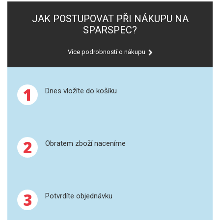
SPEKTROFOTOMETRY
JAK POSTUPOVAT PŘI NÁKUPU NA
SPARSPEC?
KYVETY
Více podrobností o nákupu
PŘÍPRAVA VZORKŮ
OTEVŘENÝ ROZKLAD
1
Dnes vložíte do košíku
MIKROVLNNÝ ROZKLAD
TLAKOVÉ AUTOKLÁVY
2
Obratem zboží naceníme
REAKČNÍ AUTOKLÁVY
TAVENÍ
LISOVÁNÍ
3
Potvrdíte objednávku
SPEX MLETÍ