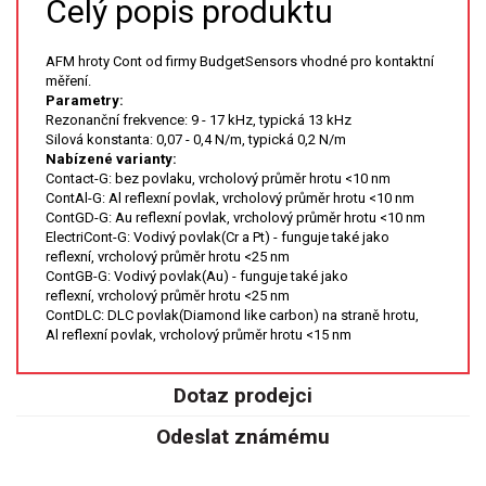
Celý popis produktu
XRF
AFM hroty Cont od firmy BudgetSensors vhodné pro kontaktní
měření.
FÓLIE XRF
Parametry:
Rezonanční frekvence: 9 - 17 kHz, typická 13 kHz
Silová konstanta: 0,07 - 0,4 N/m, typická 0,2 N/m
VZORKOVNICE XRF
Nabízené varianty:
Contact-G: bez povlaku, vrcholový průměr hrotu <10 nm
TAVENÍ
ContAl-G: Al reflexní povlak, vrcholový průměr hrotu <10 nm
ContGD-G: Au reflexní povlak, vrcholový průměr hrotu <10 nm
ElectriCont-G: Vodivý povlak(Cr a Pt) - funguje také jako
LISOVÁNÍ
reflexní, vrcholový průměr hrotu <25 nm
ContGB-G: Vodivý povlak(Au) - funguje také jako
reflexní, vrcholový průměr hrotu <25 nm
STANDARDNÍ ROZTOKY A RM
ContDLC: DLC povlak(Diamond like carbon) na straně hrotu,
Al reflexní povlak, vrcholový průměr hrotu <15 nm
UV-VIS FLUO
Dotaz prodejci
DETEKTORY HPLC
Odeslat známému
VÝBOJKY PRO UV/VIS