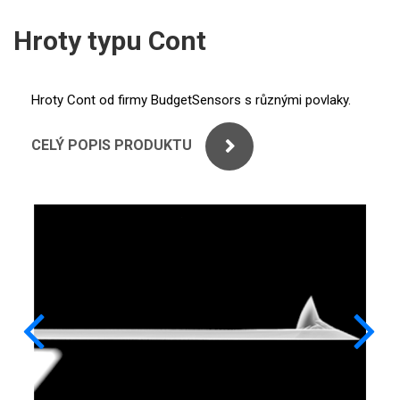
ICP
PERKINELMER
Hroty typu Cont
XRF
SHIMADZU
UV-VIS FLUO
Hroty Cont od firmy BudgetSensors s různými povlaky.
THERMO ELECTRON (UNICAM)
Příprava vzorků
CELÝ POPIS PRODUKTU
ANALYTIK JENA
MS/SPM
STANDARDY
Příslušenství pro MS
AFM sondy
ICP
Substráty
AGILENT
SNOM
THERMO
Kalibrace
SPECTRO
TERS