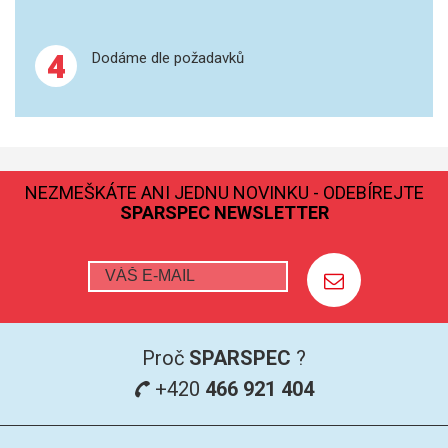
GRAFITOVÉ KELÍMKY
4
Dodáme dle požadavků
MS/SPM
PŘÍSLUŠENSTVÍ PRO MS
AFM SONDY
NEZMEŠKÁTE ANI JEDNU NOVINKU - ODEBÍREJTE
SPARSPEC NEWSLETTER
SUBSTRÁTY
SNOM
KALIBRACE
Proč
SPARSPEC
?
TERS
+420
466 921 404
RAMAN