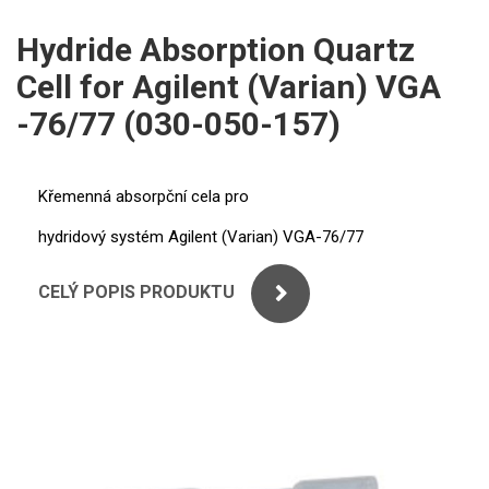
Agilent (Varian)
PERKINELMER
Hydride Absorption Quartz
Výbojky s dutou katodou
Cell for Agilent (Varian) VGA
SHIMADZU
Superlampy
-76/77 (030-050-157)
THERMO ELECTRON (UNICAM)
Hydridy a Hg
ANALYTIK JENA
Křemenná absorpční cela pro
Deuteriové výbojky
hydridový systém Agilent (Varian) VGA-76/77
STANDARDY
Grafitové atomizátory
Příslušenství (hadičky, vzorkovničky)
CELÝ POPIS PRODUKTU
ICP
GBC
AGILENT
PerkinElmer
THERMO
Shimadzu
SPECTRO
Thermo Electron (Unicam)