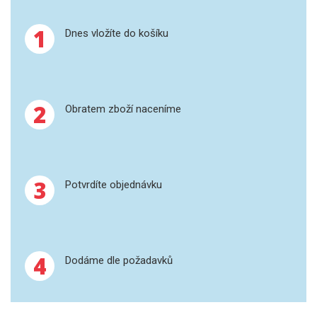
SPEKTROFOTOMETRY
1
Dnes vložíte do košíku
KYVETY
PŘÍPRAVA VZORKŮ
2
OTEVŘENÝ ROZKLAD
Obratem zboží naceníme
MIKROVLNNÝ ROZKLAD
TLAKOVÉ AUTOKLÁVY
3
Potvrdíte objednávku
REAKČNÍ AUTOKLÁVY
TAVENÍ
4
Dodáme dle požadavků
LISOVÁNÍ
SPEX MLETÍ