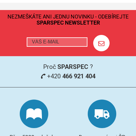
GRAFITOVÉ KELÍMKY
NEZMEŠKÁTE ANI JEDNU NOVINKU - ODEBÍREJTE
SPARSPEC NEWSLETTER
MS/SPM
PŘÍSLUŠENSTVÍ PRO MS
AFM SONDY
Proč
SPARSPEC
?
SUBSTRÁTY
+420
466 921 404
SNOM
KALIBRACE
TERS
RAMAN