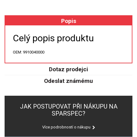
XRF
Popis
FÓLIE XRF
Celý popis produktu
VZORKOVNICE XRF
OEM: 9910040000
TAVENÍ
Dotaz prodejci
LISOVÁNÍ
Odeslat známému
STANDARDNÍ ROZTOKY A RM
UV-VIS FLUO
JAK POSTUPOVAT PŘI NÁKUPU NA
SPARSPEC?
DETEKTORY HPLC
Více podrobností o nákupu
VÝBOJKY PRO UV/VIS