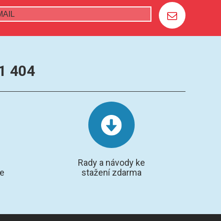
1 404
Rady a návody ke
te
stažení zdarma