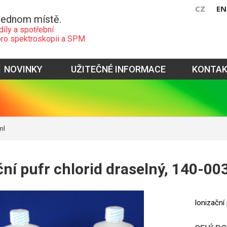
CZ
EN
jednom místě.
díly a spotřební
pro spektroskopii a SPM.
NOVINKY
UŽITEČNÉ INFORMACE
KONTA
ml
ční pufr chlorid draselný, 140-00
Ionizační 