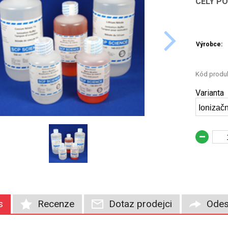
CELÝ P
Výrobce:
Kód produk
Varianta
Ionizačn
s
Recenze
Dotaz prodejci
Odes