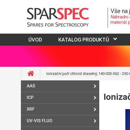
Vše na 
Náhradní 
materiál 
ÚVOD
KATALOG PRODUKTŮ
Ionizační pufr chlorid draselný, 140-003-362 - 250 
AAS
Ioniza
ICP
XRF
UV-VIS FLUO