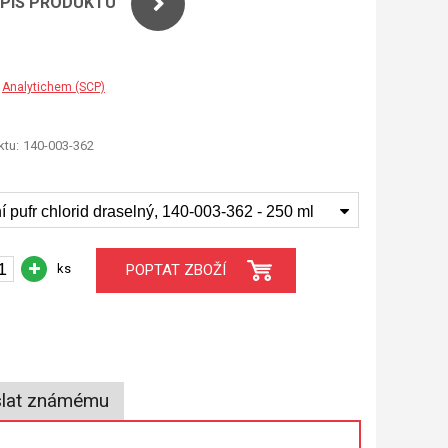
OPIS PRODUKTU
Analytichem (SCP)
tu:
140-003-362
í pufr chlorid draselný, 140-003-362 - 250 ml
ks
POPTAT ZBOŽÍ
lat známému