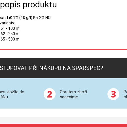
 popis produktu
pufr LiK 1% (10 g/l) K v 2% HCl
varianty:
61 - 100 ml
62 - 250 ml
65 - 500 ml
STUPOVAT PŘI NÁKUPU NA SPARSPEC?
2
3
es vložíte do
Obratem zboží
P
šíku
naceníme
o