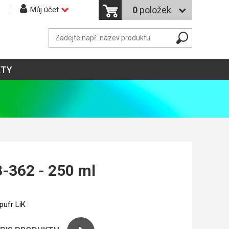
0
položek
Můj účet
KTY
3-362 - 250 ml
pufr LiK