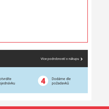
Více podrobností o nákupu
4
otvrdíte
Dodáme dle
bjednávku
požadavků