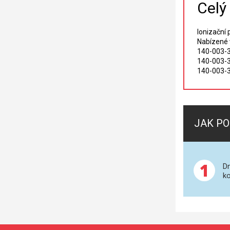
Celý
Ionizační 
Nabízené 
140-003-3
140-003-3
140-003-3
JAK PO
1
Dn
ko