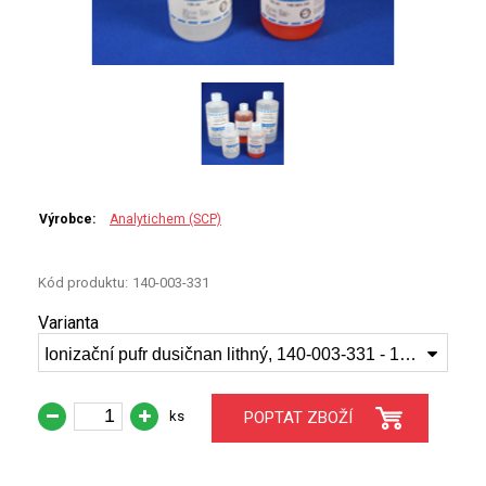
PERKINELMER
SHIMADZU
TELEDYNE LEEMAN
HORIBA (JOBIN YVONE)
GBC
Výrobce:
Analytichem (SCP)
ANALYTIK JENA
Kód produktu:
140-003-331
Varianta
HADIČKY
Ionizační pufr dusičnan lithný, 140-003-331 - 100 ml
STANDARDY
ks
POPTAT ZBOŽÍ
SPECIÁLNÍ APLIKACE
APLIKACE CETAC