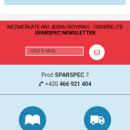
GRAFITOVÉ KELÍMKY
MS/SPM
NEZMEŠKÁTE ANI JEDNU NOVINKU - ODEBÍREJTE
SPARSPEC NEWSLETTER
PŘÍSLUŠENSTVÍ PRO MS
AFM SONDY
SUBSTRÁTY
Proč
SPARSPEC
?
SNOM
+420
466 921 404
KALIBRACE
TERS
RAMAN