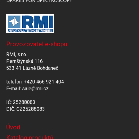
Provozovatel e-shopu
RMI, s.r.o.
Pernštýnská 116
533 41 Lázně Bohdaneč
telefon: +420 466 921 404
E-mail: sale@rmi.cz
IČ: 25288083
DIČ: CZ25288083
Úvod
Katalog produktů