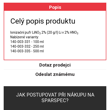
Popis
XRF
Celý popis produktu
FÓLIE XRF
Ionizační pufr LiNO
2% (20 g/l) Li v 2% HNO
VZORKOVNICE XRF
3
3
Nabízené varianty:
140-003-331 - 100 ml
TAVENÍ
140-003-332 - 250 ml
140-003-335 - 500 ml
LISOVÁNÍ
Dotaz prodejci
STANDARDNÍ ROZTOKY A RM
Odeslat známému
UV-VIS FLUO
DETEKTORY HPLC
JAK POSTUPOVAT PŘI NÁKUPU NA
SPARSPEC?
VÝBOJKY PRO UV/VIS