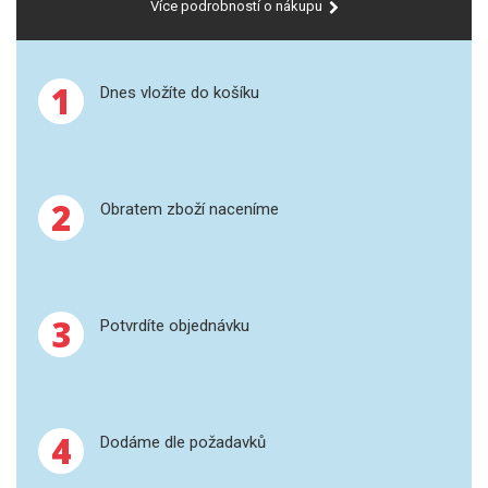
Více podrobností o nákupu
SPEKTROFOTOMETRY
KYVETY
1
Dnes vložíte do košíku
PŘÍPRAVA VZORKŮ
OTEVŘENÝ ROZKLAD
2
Obratem zboží naceníme
MIKROVLNNÝ ROZKLAD
TLAKOVÉ AUTOKLÁVY
3
REAKČNÍ AUTOKLÁVY
Potvrdíte objednávku
TAVENÍ
LISOVÁNÍ
4
Dodáme dle požadavků
SPEX MLETÍ