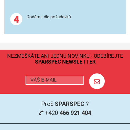
GRAFITOVÉ KELÍMKY
4
Dodáme dle požadavků
MS/SPM
PŘÍSLUŠENSTVÍ PRO MS
AFM SONDY
NEZMEŠKÁTE ANI JEDNU NOVINKU - ODEBÍREJTE
SPARSPEC NEWSLETTER
SUBSTRÁTY
SNOM
KALIBRACE
Proč
SPARSPEC
?
TERS
+420
466 921 404
RAMAN