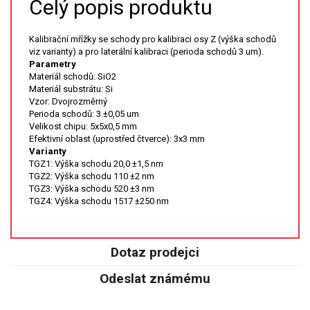
Celý popis produktu
XRF
Kalibrační mřížky se schody pro kalibraci osy Z (výška schodů
viz varianty) a pro laterální kalibraci (perioda schodů 3 um).
FÓLIE XRF
Parametry
Materiál schodů: SiO2
Materiál substrátu: Si
VZORKOVNICE XRF
Vzor: Dvojrozměrný
Perioda schodů: 3 ±0,05 um
TAVENÍ
Velikost chipu: 5x5x0,5 mm
Efektivní oblast (uprostřed čtverce): 3x3 mm
Varianty
LISOVÁNÍ
TGZ1: Výška schodu 20,0 ±1,5 nm
TGZ2: Výška schodu 110 ±2 nm
TGZ3: Výška schodu 520 ±3 nm
STANDARDNÍ ROZTOKY A RM
TGZ4: Výška schodu 1517 ±250 nm
UV-VIS FLUO
Dotaz prodejci
DETEKTORY HPLC
Odeslat známému
VÝBOJKY PRO UV/VIS