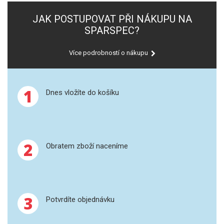
SPEKTROFOTOMETRY
JAK POSTUPOVAT PŘI NÁKUPU NA
SPARSPEC?
KYVETY
Více podrobností o nákupu
PŘÍPRAVA VZORKŮ
OTEVŘENÝ ROZKLAD
1
Dnes vložíte do košíku
MIKROVLNNÝ ROZKLAD
TLAKOVÉ AUTOKLÁVY
2
Obratem zboží naceníme
REAKČNÍ AUTOKLÁVY
TAVENÍ
LISOVÁNÍ
3
Potvrdíte objednávku
SPEX MLETÍ