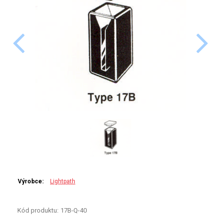
PERKINELMER
SHIMADZU
TELEDYNE LEEMAN
HORIBA (JOBIN YVONE)
GBC
ANALYTIK JENA
HADIČKY
STANDARDY
Výrobce:
Lightpath
SPECIÁLNÍ APLIKACE
Kód produktu:
17B-Q-40
APLIKACE CETAC