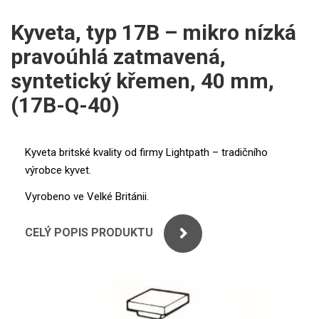
ICP
PERKINELMER
Kyveta, typ 17B – mikro nízká
XRF
pravoúhlá zatmavená,
SHIMADZU
UV-VIS FLUO
syntetický křemen, 40 mm,
THERMO ELECTRON (UNICAM)
(17B-Q-40)
Příprava vzorků
ANALYTIK JENA
MS/SPM
Kyveta britské kvality od firmy Lightpath – tradičního
STANDARDY
výrobce kyvet.
ICP
Vyrobeno ve Velké Británii.
AGILENT
CELÝ POPIS PRODUKTU
THERMO
SPECTRO