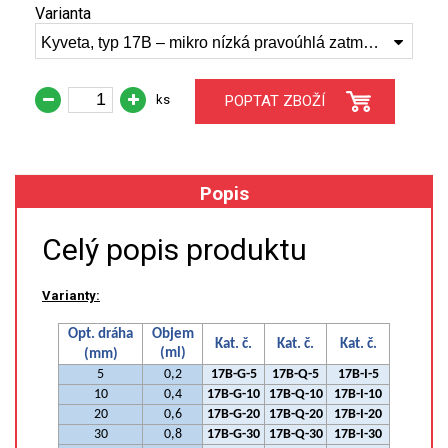
Varianta
Kyveta, typ 17B – mikro nízká pravoúhlá zatmavená, syntetický křemen, 40 mm, (17B-Q-40)
XRF
FÓLIE XRF
ks
POPTAT ZBOŽÍ
VZORKOVNICE XRF
TAVENÍ
Popis
LISOVÁNÍ
Celý popis produktu
STANDARDNÍ ROZTOKY A RM
Varianty:
UV-VIS FLUO
Opt. dráha
Objem
Kat. č.
Kat. č.
Kat. č.
(ml)
(mm)
DETEKTORY HPLC
5
0,2
17B-G-5
17B-Q-5
17B-I-5
10
0,4
17B-G-10
17B-Q-10
17B-I-10
20
0,6
17B-G-20
17B-Q-20
17B-I-20
VÝBOJKY PRO UV/VIS
30
0,8
17B-G-30
17B-Q-30
17B-I-30