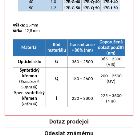
40
1,0
17B-G-40
17B-Q-40
17B-I-40
SPEKTROFOTOMETRY
50
1,2
17B-G-50
17B-Q-50
17B-I-50
KYVETY
výška:
25 mm
šířka:
12,5 mm
PŘÍPRAVA VZORKŮ
Doporučená
Kód
Transmitance
OTEVŘENÝ ROZKLAD
Materiál
oblast použití
materiálu
> 80% (nm)
(nm)
365 – 2300
MIKROVLNNÝ ROZKLAD
Optické sklo
G
360 – 2500
(VIS)
Syntetický
TLAKOVÉ AUTOKLÁVY
křemen
200 – 2500
Q
180 – 2600
(
Spectrosil,
(UV)
Suprasil
)
REAKČNÍ AUTOKLÁVY
Spec. syntetický
225 – 3600
křemen
I
220 – 3800
(NIR)
(
Infrasil
)
TAVENÍ
Dotaz prodejci
LISOVÁNÍ
Odeslat známému
SPEX MLETÍ