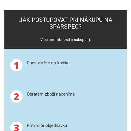
GRAFITOVÉ KELÍMKY
JAK POSTUPOVAT PŘI NÁKUPU NA
SPARSPEC?
MS/SPM
PŘÍSLUŠENSTVÍ PRO MS
Více podrobností o nákupu
AFM SONDY
1
Dnes vložíte do košíku
SUBSTRÁTY
SNOM
2
Obratem zboží naceníme
KALIBRACE
TERS
RAMAN
3
Potvrdíte objednávku