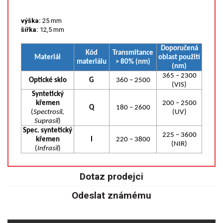
SPEKTROFOTOMETRY
výška:
25 mm
KYVETY
šířka:
12,5 mm
Doporučená
Kód
Transmitance
PŘÍPRAVA VZORKŮ
Materiál
oblast použití
materiálu
> 80% (nm)
(nm)
OTEVŘENÝ ROZKLAD
365 – 2300
Optické sklo
G
360 – 2500
(VIS)
Syntetický
MIKROVLNNÝ ROZKLAD
křemen
200 – 2500
Q
180 – 2600
(
Spectrosil,
(UV)
Suprasil
)
TLAKOVÉ AUTOKLÁVY
Spec. syntetický
225 – 3600
křemen
I
220 – 3800
(NIR)
REAKČNÍ AUTOKLÁVY
(
Infrasil
)
TAVENÍ
Dotaz prodejci
Odeslat známému
LISOVÁNÍ
SPEX MLETÍ