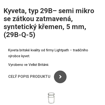
ICP
PERKINELMER
Kyveta, typ 29B– semi mikro
XRF
se zátkou zatmavená,
SHIMADZU
UV-VIS FLUO
syntetický křemen, 5 mm,
THERMO ELECTRON (UNICAM)
(29B-Q-5)
Příprava vzorků
ANALYTIK JENA
MS/SPM
Kyveta britské kvality od firmy Lightpath – tradičního
STANDARDY
výrobce kyvet.
ICP
Vyrobeno ve Velké Británii.
AGILENT
CELÝ POPIS PRODUKTU
THERMO
SPECTRO