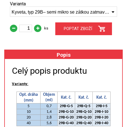
Varianta
Kyveta, typ 29B– semi mikro se zátkou zatmavená, syntetický křemen, 5 mm, (29B-Q-5)
XRF
FÓLIE XRF
ks
POPTAT ZBOŽÍ
VZORKOVNICE XRF
TAVENÍ
Popis
LISOVÁNÍ
Celý popis produktu
STANDARDNÍ ROZTOKY A RM
Varianty:
UV-VIS FLUO
Opt. dráha
Objem
Kat. č.
Kat. č.
Kat. č.
(ml)
(mm)
DETEKTORY HPLC
5
0,7
29B-G-5
29B-Q-5
29B-I-5
10
1,4
29B-G-10
29B-Q-10
29B-I-10
20
2,8
29B-G-20
29B-Q-20
29B-I-20
VÝBOJKY PRO UV/VIS
40
5,6
29B-G-40
29B-Q-40
29B-I-40