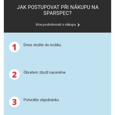
JAK POSTUPOVAT PŘI NÁKUPU NA
GRAFITOVÉ KELÍMKY
SPARSPEC?
MS/SPM
Více podrobností o nákupu
PŘÍSLUŠENSTVÍ PRO MS
1
Dnes vložíte do košíku
AFM SONDY
SUBSTRÁTY
SNOM
2
Obratem zboží naceníme
KALIBRACE
TERS
3
Potvrdíte objednávku
RAMAN