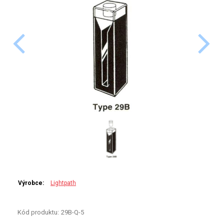
PERKINELMER
SHIMADZU
TELEDYNE LEEMAN
HORIBA (JOBIN YVONE)
GBC
ANALYTIK JENA
HADIČKY
STANDARDY
Výrobce:
Lightpath
SPECIÁLNÍ APLIKACE
Kód produktu:
29B-Q-5
APLIKACE CETAC