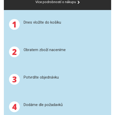
Více podrobností o nákupu
GRAFITOVÉ KELÍMKY
1
Dnes vložíte do košíku
MS/SPM
PŘÍSLUŠENSTVÍ PRO MS
AFM SONDY
2
Obratem zboží naceníme
SUBSTRÁTY
SNOM
3
Potvrdíte objednávku
KALIBRACE
TERS
4
Dodáme dle požadavků
RAMAN