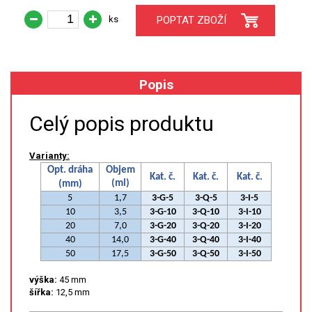
ks
POPTAT ZBOŽÍ
XRF
FÓLIE XRF
Popis
VZORKOVNICE XRF
Celý popis produktu
TAVENÍ
Varianty:
LISOVÁNÍ
Opt. dráha
Objem
Kat. č.
Kat. č.
Kat. č.
(ml)
(mm)
STANDARDNÍ ROZTOKY A RM
5
1,7
3-G-5
3-Q-5
3-I-5
10
3,5
3-G-10
3-Q-10
3-I-10
20
7,0
3-G-20
3-Q-20
3-I-20
UV-VIS FLUO
40
14,0
3-G-40
3-Q-40
3-I-40
50
17,5
3-G-50
3-Q-50
3-I-50
DETEKTORY HPLC
výška:
45 mm
VÝBOJKY PRO UV/VIS
šířka:
12,5 mm