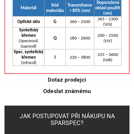
Doporučená
SPEKTROFOTOMETRY
Kód
Transmitance
Materiál
oblast použití
materiálu
> 80% (nm)
(nm)
KYVETY
365 – 2300
Optické sklo
G
360 – 2500
(VIS)
Syntetický
PŘÍPRAVA VZORKŮ
křemen
200 – 2500
Q
180 – 2600
(
Spectrosil,
(UV)
OTEVŘENÝ ROZKLAD
Suprasil
)
Spec. syntetický
225 – 3600
křemen
I
220 – 3800
MIKROVLNNÝ ROZKLAD
(NIR)
(
Infrasil
)
TLAKOVÉ AUTOKLÁVY
Dotaz prodejci
REAKČNÍ AUTOKLÁVY
Odeslat známému
TAVENÍ
JAK POSTUPOVAT PŘI NÁKUPU NA
LISOVÁNÍ
SPARSPEC?
SPEX MLETÍ