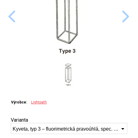
PERKINELMER
SHIMADZU
TELEDYNE LEEMAN
HORIBA (JOBIN YVONE)
GBC
ANALYTIK JENA
HADIČKY
Výrobce:
Lightpath
STANDARDY
Varianta
SPECIÁLNÍ APLIKACE
Kyveta, typ 3 – fluorimetrická pravoúhlá, spec. syntetický křemen (Infrasil), 5 mm (3-I-5)
APLIKACE CETAC