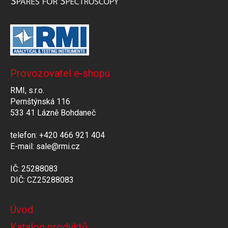
Provozovatel e-shopu
RMI, s.r.o.
Pernštýnská 116
533 41 Lázně Bohdaneč
telefon: +420 466 921 404
E-mail: sale@rmi.cz
IČ: 25288083
DIČ: CZ25288083
Úvod
Katalog produktů