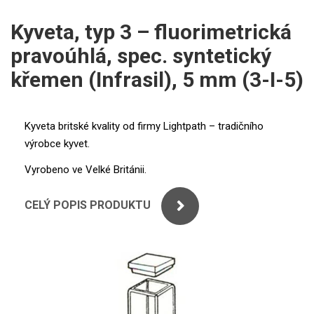
ICP
PERKINELMER
Kyveta, typ 3 – fluorimetrická
XRF
pravoúhlá, spec. syntetický
SHIMADZU
UV-VIS FLUO
křemen (Infrasil), 5 mm (3-I-5)
THERMO ELECTRON (UNICAM)
Příprava vzorků
ANALYTIK JENA
Kyveta britské kvality od firmy Lightpath – tradičního
MS/SPM
výrobce kyvet.
STANDARDY
Vyrobeno ve Velké Británii.
ICP
CELÝ POPIS PRODUKTU
AGILENT
THERMO
SPECTRO