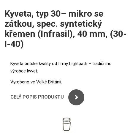
ICP
PERKINELMER
Kyveta, typ 30– mikro se
XRF
zátkou, spec. syntetický
SHIMADZU
UV-VIS FLUO
křemen (Infrasil), 40 mm, (30-
THERMO ELECTRON (UNICAM)
I-40)
Příprava vzorků
ANALYTIK JENA
MS/SPM
Kyveta britské kvality od firmy Lightpath – tradičního
STANDARDY
výrobce kyvet.
ICP
Vyrobeno ve Velké Británii.
AGILENT
CELÝ POPIS PRODUKTU
THERMO
SPECTRO