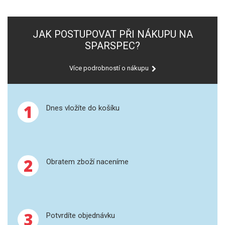
GRAFITOVÉ KELÍMKY
JAK POSTUPOVAT PŘI NÁKUPU NA
SPARSPEC?
MS/SPM
PŘÍSLUŠENSTVÍ PRO MS
Více podrobností o nákupu
AFM SONDY
1
Dnes vložíte do košíku
SUBSTRÁTY
SNOM
2
Obratem zboží naceníme
KALIBRACE
TERS
RAMAN
3
Potvrdíte objednávku