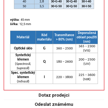
40
2,8
30-G-40
30-Q-40
30-I-40
SPEKTROFOTOMETRY
50
3,5
30-G-50
30-Q-50
30-I-50
KYVETY
výška:
45 mm
šířka:
12,5 mm
PŘÍPRAVA VZORKŮ
Doporučená
Kód
Transmitance
OTEVŘENÝ ROZKLAD
Materiál
oblast použití
materiálu
> 80% (nm)
(nm)
365 – 2300
MIKROVLNNÝ ROZKLAD
Optické sklo
G
360 – 2500
(VIS)
Syntetický
TLAKOVÉ AUTOKLÁVY
křemen
200 – 2500
Q
180 – 2600
(
Spectrosil,
(UV)
Suprasil
)
REAKČNÍ AUTOKLÁVY
Spec. syntetický
225 – 3600
křemen
I
220 – 3800
(NIR)
(
Infrasil
)
TAVENÍ
Dotaz prodejci
LISOVÁNÍ
Odeslat známému
SPEX MLETÍ