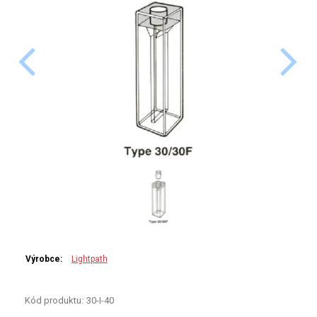
PERKINELMER
SHIMADZU
TELEDYNE LEEMAN
HORIBA (JOBIN YVONE)
GBC
ANALYTIK JENA
HADIČKY
STANDARDY
Výrobce:
Lightpath
SPECIÁLNÍ APLIKACE
Kód produktu:
30-I-40
APLIKACE CETAC