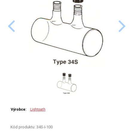
PERKINELMER
SHIMADZU
TELEDYNE LEEMAN
HORIBA (JOBIN YVONE)
GBC
ANALYTIK JENA
HADIČKY
STANDARDY
Výrobce:
Lightpath
SPECIÁLNÍ APLIKACE
Kód produktu:
34S-I-100
APLIKACE CETAC