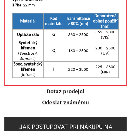
SPEKTROFOTOMETRY
šířka:
22 mm
Doporučená
KYVETY
Kód
Transmitance
Materiál
oblast použití
materiálu
> 80% (nm)
(nm)
PŘÍPRAVA VZORKŮ
365 – 2300
Optické sklo
G
360 – 2500
(VIS)
Syntetický
OTEVŘENÝ ROZKLAD
křemen
200 – 2500
Q
180 – 2600
(
Spectrosil,
(UV)
MIKROVLNNÝ ROZKLAD
Suprasil
)
Spec. syntetický
225 – 3600
křemen
I
220 – 3800
TLAKOVÉ AUTOKLÁVY
(NIR)
(
Infrasil
)
REAKČNÍ AUTOKLÁVY
Dotaz prodejci
TAVENÍ
Odeslat známému
LISOVÁNÍ
JAK POSTUPOVAT PŘI NÁKUPU NA
SPEX MLETÍ