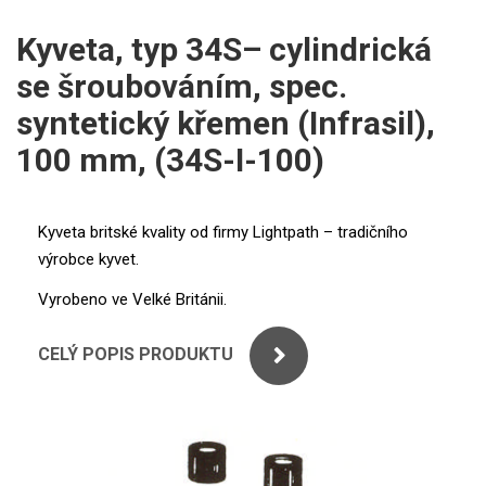
ICP
PERKINELMER
Kyveta, typ 34S– cylindrická
XRF
se šroubováním, spec.
SHIMADZU
UV-VIS FLUO
syntetický křemen (Infrasil),
THERMO ELECTRON (UNICAM)
100 mm, (34S-I-100)
Příprava vzorků
ANALYTIK JENA
MS/SPM
Kyveta britské kvality od firmy Lightpath – tradičního
STANDARDY
výrobce kyvet.
ICP
Vyrobeno ve Velké Británii.
AGILENT
CELÝ POPIS PRODUKTU
THERMO
SPECTRO