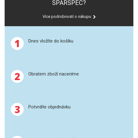
SPARSPEC?
GRAFITOVÉ KELÍMKY
Více podrobností o nákupu
MS/SPM
1
PŘÍSLUŠENSTVÍ PRO MS
Dnes vložíte do košíku
AFM SONDY
SUBSTRÁTY
2
Obratem zboží naceníme
SNOM
KALIBRACE
3
Potvrdíte objednávku
TERS
RAMAN