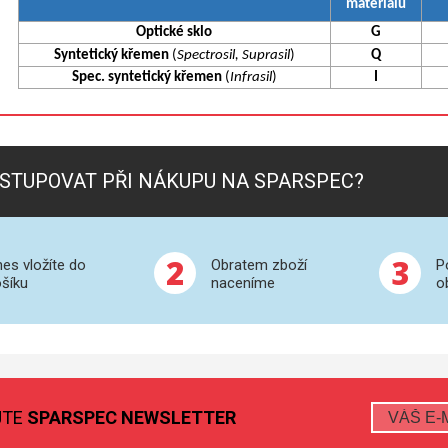
materiálu
Optické sklo
G
Syntetický křemen
(
Spectrosil, Suprasil
)
Q
Spec. syntetický křemen
(
Infrasil
)
I
STUPOVAT PŘI NÁKUPU NA SPARSPEC?
2
3
es vložíte do
Obratem zboží
P
šíku
naceníme
o
JTE
SPARSPEC NEWSLETTER