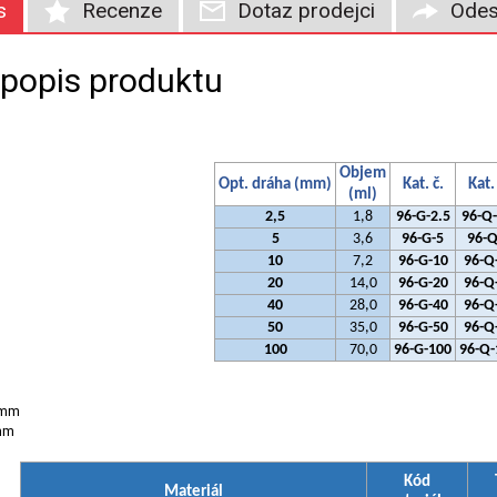
s
Recenze
Dotaz prodejci
Odes
 popis produktu
Objem
Opt. dráha (mm)
Kat. č.
Kat.
(ml)
2,5
1,8
96-G-2.5
96-Q-
5
3,6
96-G-5
96-Q
10
7,2
96-G-10
96-Q
20
14,0
96-G-20
96-Q
40
28,0
96-G-40
96-Q
50
35,0
96-G-50
96-Q
100
70,0
96-G-100
96-Q-
 mm
mm
Kód
Materiál