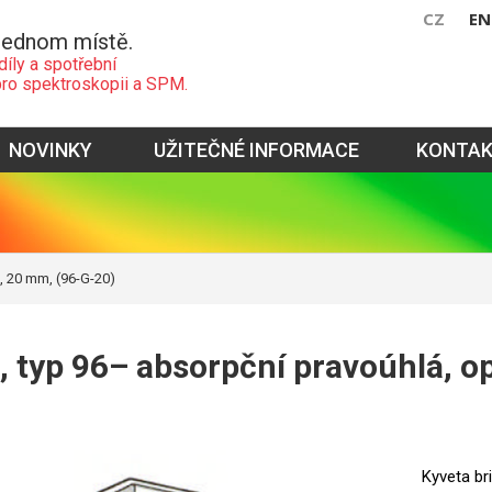
CZ
EN
jednom místě.
díly a spotřební
pro spektroskopii a SPM.
NOVINKY
UŽITEČNÉ INFORMACE
KONTA
, 20 mm, (96-G-20)
, typ 96– absorpční pravoúhlá, o
Kyveta br