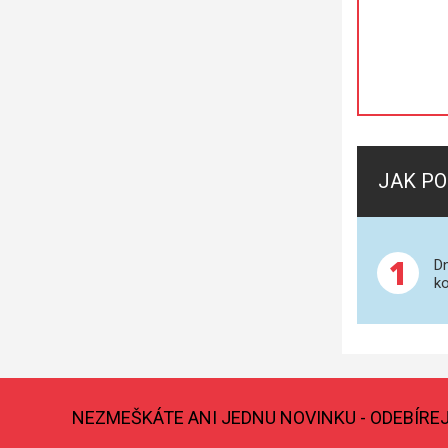
JAK PO
1
Dn
ko
NEZMEŠKÁTE ANI JEDNU NOVINKU - ODEBÍRE