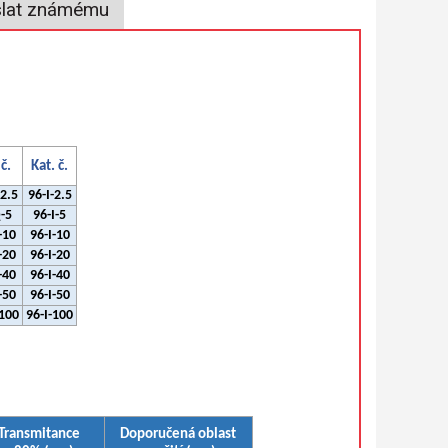
lat známému
 č.
Kat. č.
2.5
96-I-2.5
-5
96-I-5
-10
96-I-10
-20
96-I-20
-40
96-I-40
-50
96-I-50
100
96-I-100
Transmitance
Doporučená oblast