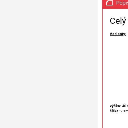
Popi
Celý
Varianty:
výška:
40
šířka:
28 