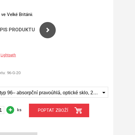
ve Velké Británii.
OPIS PRODUKTU
Lightpath
tu:
96-G-20
Kyveta, typ 96– absorpční pravoúhlá, optické sklo, 20 mm, (96-G-20)
ks
POPTAT ZBOŽÍ