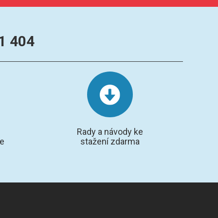
1 404
Rady a návody ke
te
stažení zdarma