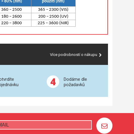
> 80% (nm)
použití (nm)
360 – 2500
365 – 2300 (VIS)
180 – 2600
200 – 2500 (UV)
220 – 3800
225 – 3600 (NIR)
Více podrobností o nákupu
4
otvrdíte
Dodáme dle
bjednávku
požadavků