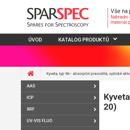
Vše na 
Náhradní 
materiál 
ÚVOD
KATALOG PRODUKTŮ
Kyveta, typ 96– absorpční pravoúhlá, optické sklo
AAS
Kyveta
ICP
20)
XRF
UV-VIS FLUO