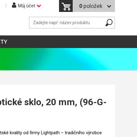
0
položek
Můj účet
KTY
ptické sklo, 20 mm, (96-G-
itské kvality od firmy Lightpath – tradičního výrobce