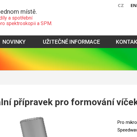
CZ
EN
jednom místě.
díly a spotřební
pro spektroskopii a SPM.
NOVINKY
UŽITEČNÉ INFORMACE
KONTA
ní přípravek pro formování víče
Pro mikr
Speedwav