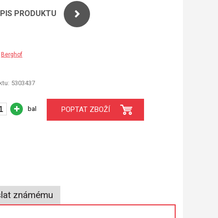
OPIS PRODUKTU
Berghof
tu:
5303437
bal
POPTAT ZBOŽÍ
lat známému