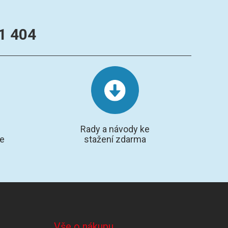
1 404
Rady a návody ke
te
stažení zdarma
Vše o nákupu