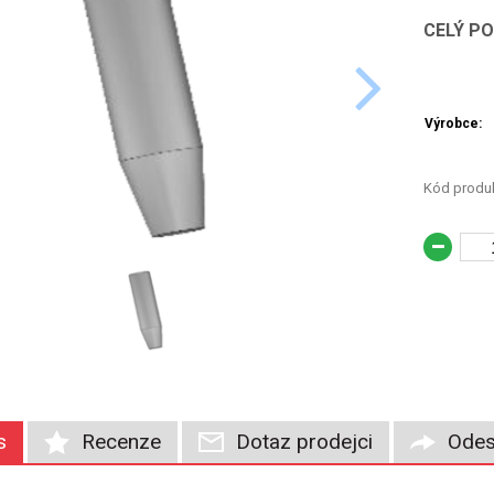
CELÝ P
Výrobce:
Kód produk
s
Recenze
Dotaz prodejci
Odes