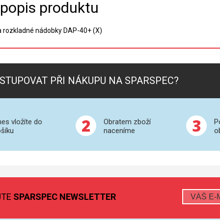
 popis produktu
 a rozkladné nádobky
DAP-40+ (X)
STUPOVAT PŘI NÁKUPU NA SPARSPEC?
2
3
es vložíte do
Obratem zboží
P
šíku
naceníme
o
JTE
SPARSPEC NEWSLETTER