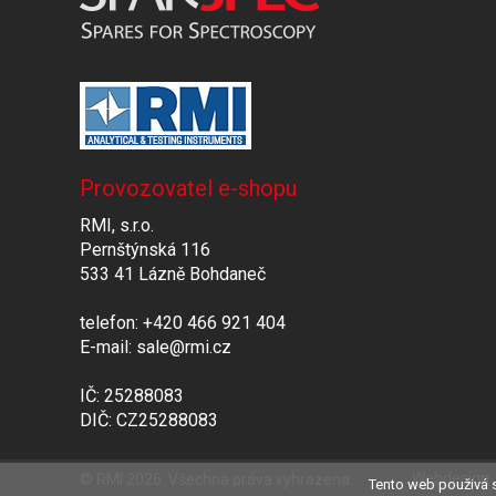
Provozovatel e-shopu
RMI, s.r.o.
Pernštýnská 116
533 41 Lázně Bohdaneč
telefon: +420 466 921 404
E-mail: sale@rmi.cz
IČ: 25288083
DIČ: CZ25288083
Webdesign
© RMI 2026. Všechna práva vyhrazena.
Tento web použivá s