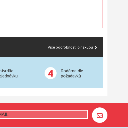
Více podrobností o nákupu
4
otvrdíte
Dodáme dle
bjednávku
požadavků