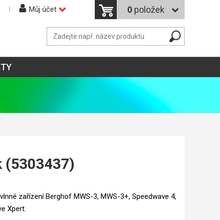
0
položek
Můj účet
KTY
k (5303437)
ovlnné zařízení Berghof MWS-3, MWS-3+, Speedwave 4,
e Xpert.