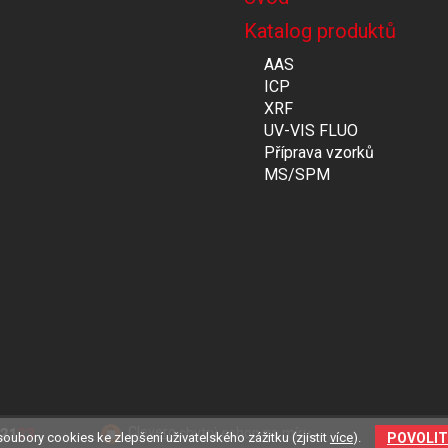
Katalog produktů
AAS
ICP
XRF
UV-VIS FLUO
Příprava vzorků
MS/SPM
Clevero
chytrý eshop na míru.
POVOLIT
oubory cookies ke zlepšení uživatelského zážitku (zjistit
více
).