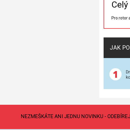
Celý
Pro rotor
JAK PO
1
Dn
ko
NEZMEŠKÁTE ANI JEDNU NOVINKU - ODEBÍRE