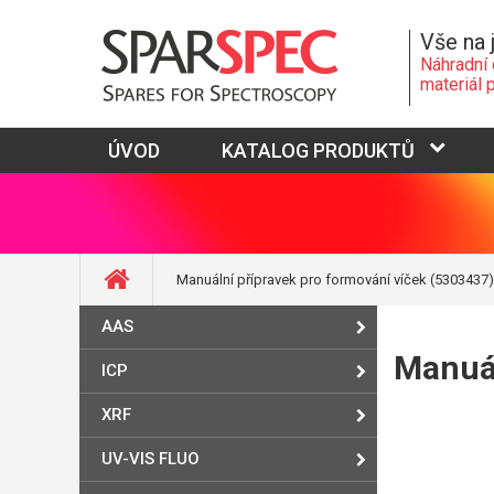
Vše na 
Náhradní 
materiál 
ÚVOD
KATALOG PRODUKTŮ
Manuální přípravek pro formování víček (5303437)
AAS
Manuál
ICP
XRF
UV-VIS FLUO