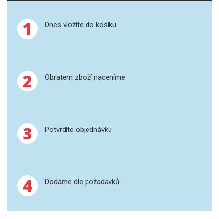
SPEKTROFOTOMETRY
1
Dnes vložíte do košíku
KYVETY
PŘÍPRAVA VZORKŮ
OTEVŘENÝ ROZKLAD
2
Obratem zboží naceníme
MIKROVLNNÝ ROZKLAD
TLAKOVÉ AUTOKLÁVY
3
Potvrdíte objednávku
REAKČNÍ AUTOKLÁVY
TAVENÍ
4
Dodáme dle požadavků
LISOVÁNÍ
SPEX MLETÍ