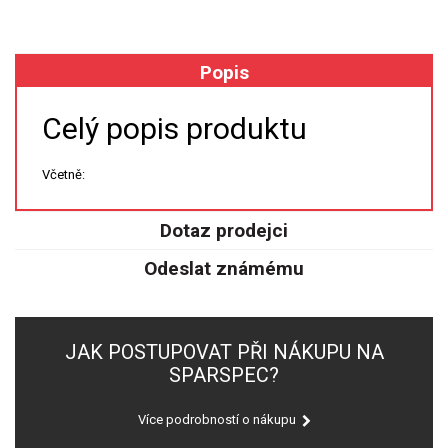
XRF
Popis
FÓLIE XRF
Celý popis produktu
VZORKOVNICE XRF
Včetně:
TAVENÍ
Dotaz prodejci
LISOVÁNÍ
Odeslat známému
STANDARDNÍ ROZTOKY A RM
UV-VIS FLUO
JAK POSTUPOVAT PŘI NÁKUPU NA
DETEKTORY HPLC
SPARSPEC?
VÝBOJKY PRO UV/VIS
Více podrobností o nákupu