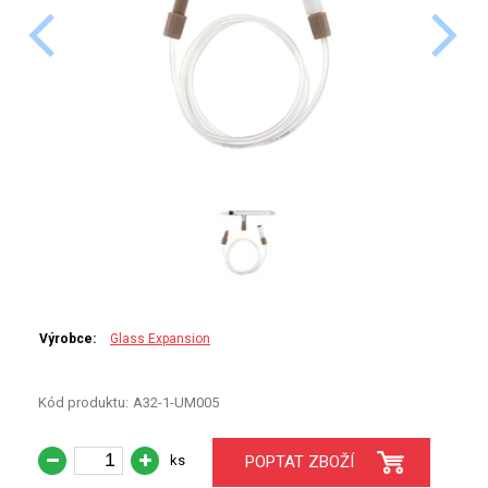
PERKINELMER
SHIMADZU
TELEDYNE LEEMAN
HORIBA (JOBIN YVONE)
GBC
ANALYTIK JENA
HADIČKY
Výrobce:
Glass Expansion
STANDARDY
Kód produktu:
A32-1-UM005
SPECIÁLNÍ APLIKACE
ks
POPTAT ZBOŽÍ
APLIKACE CETAC