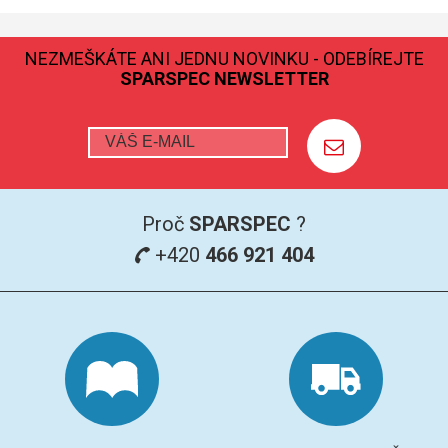
GRAFITOVÉ KELÍMKY
NEZMEŠKÁTE ANI JEDNU NOVINKU - ODEBÍREJTE
SPARSPEC NEWSLETTER
MS/SPM
PŘÍSLUŠENSTVÍ PRO MS
AFM SONDY
Proč
SPARSPEC
?
SUBSTRÁTY
+420
466 921 404
SNOM
KALIBRACE
TERS
RAMAN