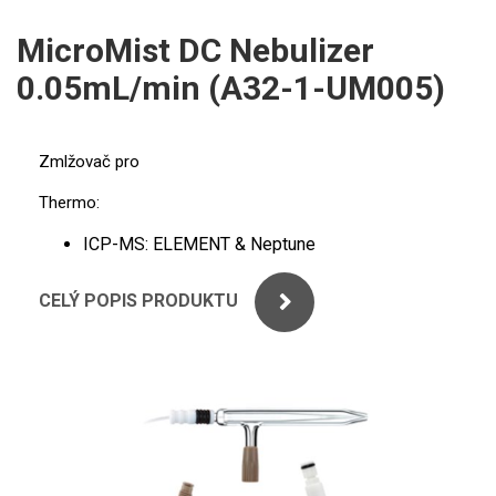
ICP
PERKINELMER
MicroMist DC Nebulizer
XRF
0.05mL/min (A32-1-UM005)
SHIMADZU
UV-VIS FLUO
THERMO ELECTRON (UNICAM)
Příprava vzorků
Zmlžovač pro
ANALYTIK JENA
MS/SPM
Thermo:
ICP-MS: ELEMENT & Neptune
STANDARDY
CELÝ POPIS PRODUKTU
ICP
AGILENT
THERMO
SPECTRO