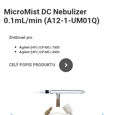
ICP
PERKINELMER
MicroMist DC Nebulizer
XRF
0.1mL/min (A12-1-UM01Q)
SHIMADZU
UV-VIS FLUO
THERMO ELECTRON (UNICAM)
Příprava vzorků
Zmlžovač pro
ANALYTIK JENA
MS/SPM
Agilent (HP) | ICP-MS | 7500
Agilent (HP) | ICP-MS | 4500
STANDARDY
CELÝ POPIS PRODUKTU
ICP
AGILENT
THERMO
SPECTRO