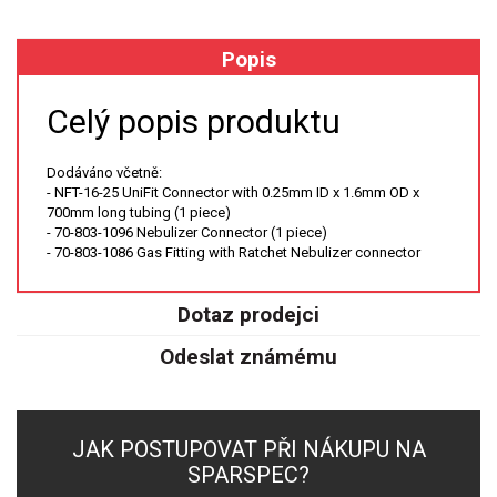
XRF
Popis
FÓLIE XRF
Celý popis produktu
VZORKOVNICE XRF
Dodáváno včetně:
- NFT-16-25 UniFit Connector with 0.25mm ID x 1.6mm OD x
TAVENÍ
700mm long tubing (1 piece)
- 70-803-1096 Nebulizer Connector (1 piece)
- 70-803-1086 Gas Fitting with Ratchet Nebulizer connector
LISOVÁNÍ
STANDARDNÍ ROZTOKY A RM
Dotaz prodejci
Odeslat známému
UV-VIS FLUO
DETEKTORY HPLC
JAK POSTUPOVAT PŘI NÁKUPU NA
VÝBOJKY PRO UV/VIS
SPARSPEC?