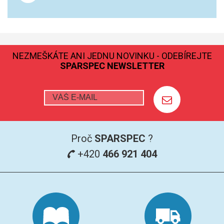
GRAFITOVÉ KELÍMKY
MS/SPM
NEZMEŠKÁTE ANI JEDNU NOVINKU - ODEBÍREJTE
SPARSPEC NEWSLETTER
PŘÍSLUŠENSTVÍ PRO MS
AFM SONDY
SUBSTRÁTY
Proč
SPARSPEC
?
SNOM
+420
466 921 404
KALIBRACE
TERS
RAMAN