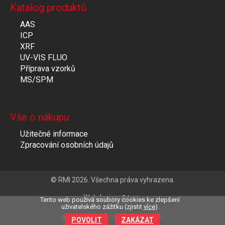
Katalog produktů
AAS
ICP
XRF
UV-VIS FLUO
Příprava vzorků
MS/SPM
Vše o nákupu
Užitečné informace
Zpracování osobních údajů
© RMI 2026. Všechna práva vyhrazena.
Webdesign
Tento web použivá soubory cookies ke zlepšení
uživatelského zážitku (zjistit
více
).
Clevero
chytrý eshop na míru.
POVOLIT
ZAKÁZAT