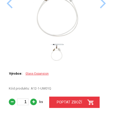
PERKINELMER
SHIMADZU
TELEDYNE LEEMAN
HORIBA (JOBIN YVONE)
GBC
ANALYTIK JENA
Výrobce:
Glass Expansion
HADIČKY
STANDARDY
Kód produktu:
A12-1-UM01Q
SPECIÁLNÍ APLIKACE
ks
POPTAT ZBOŽÍ
APLIKACE CETAC