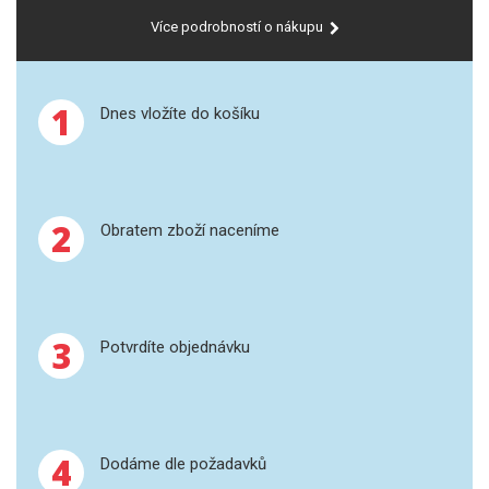
SPEKTROFOTOMETRY
Více podrobností o nákupu
KYVETY
1
Dnes vložíte do košíku
PŘÍPRAVA VZORKŮ
OTEVŘENÝ ROZKLAD
MIKROVLNNÝ ROZKLAD
2
Obratem zboží naceníme
TLAKOVÉ AUTOKLÁVY
REAKČNÍ AUTOKLÁVY
3
Potvrdíte objednávku
TAVENÍ
LISOVÁNÍ
4
Dodáme dle požadavků
SPEX MLETÍ