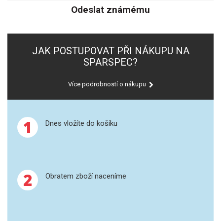
Odeslat známému
GRAFITOVÉ KELÍMKY
MS/SPM
JAK POSTUPOVAT PŘI NÁKUPU NA
SPARSPEC?
PŘÍSLUŠENSTVÍ PRO MS
Více podrobností o nákupu
AFM SONDY
SUBSTRÁTY
1
Dnes vložíte do košíku
SNOM
KALIBRACE
2
Obratem zboží naceníme
TERS
RAMAN