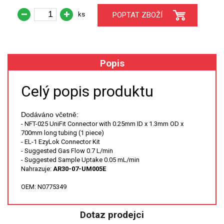
SPEKTROFOTOMETRY
ks
POPTAT ZBOŽÍ
KYVETY
PŘÍPRAVA VZORKŮ
Popis
OTEVŘENÝ ROZKLAD
Celý popis produktu
MIKROVLNNÝ ROZKLAD
Dodáváno včetně:
TLAKOVÉ AUTOKLÁVY
- NFT-025 UniFit Connector with 0.25mm ID x 1.3mm OD x
700mm long tubing (1 piece)
- EL-1 EzyLok Connector Kit
REAKČNÍ AUTOKLÁVY
- Suggested Gas Flow 0.7 L/min
- Suggested Sample Uptake 0.05 mL/min
Nahrazuje:
AR30-07-UM005E
TAVENÍ
OEM:
N0775349
LISOVÁNÍ
Dotaz prodejci
SPEX MLETÍ