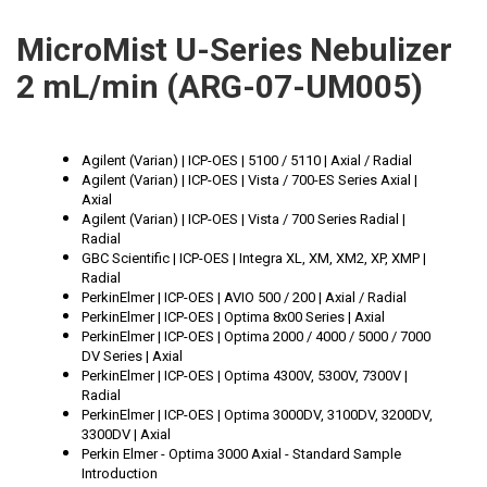
ICP
PERKINELMER
MicroMist U-Series Nebulizer
XRF
2 mL/min (ARG-07-UM005)
SHIMADZU
UV-VIS FLUO
THERMO ELECTRON (UNICAM)
Příprava vzorků
Agilent (Varian) | ICP-OES | 5100 / 5110 | Axial / Radial
Agilent (Varian) | ICP-OES | Vista / 700-ES Series Axial |
ANALYTIK JENA
MS/SPM
Axial
Agilent (Varian) | ICP-OES | Vista / 700 Series Radial |
Radial
STANDARDY
GBC Scientific | ICP-OES | Integra XL, XM, XM2, XP, XMP |
Radial
ICP
PerkinElmer | ICP-OES | AVIO 500 / 200 | Axial / Radial
PerkinElmer | ICP-OES | Optima 8x00 Series | Axial
PerkinElmer | ICP-OES | Optima 2000 / 4000 / 5000 / 7000
AGILENT
DV Series | Axial
PerkinElmer | ICP-OES | Optima 4300V, 5300V, 7300V |
THERMO
Radial
PerkinElmer | ICP-OES | Optima 3000DV, 3100DV, 3200DV,
3300DV | Axial
SPECTRO
Perkin Elmer - Optima 3000 Axial - Standard Sample
Introduction