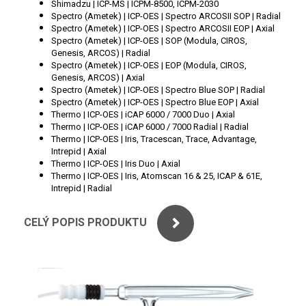
Shimadzu | ICP-MS | ICPM-8500, ICPM-2030
PERKINELMER
Spectro (Ametek) | ICP-OES | Spectro ARCOSII SOP | Radial
Spectro (Ametek) | ICP-OES | Spectro ARCOSII EOP | Axial
SHIMADZU
Spectro (Ametek) | ICP-OES | SOP (Modula, CIROS,
Genesis, ARCOS) | Radial
Spectro (Ametek) | ICP-OES | EOP (Modula, CIROS,
TELEDYNE LEEMAN
Genesis, ARCOS) | Axial
Spectro (Ametek) | ICP-OES | Spectro Blue SOP | Radial
Spectro (Ametek) | ICP-OES | Spectro Blue EOP | Axial
HORIBA (JOBIN YVONE)
Thermo | ICP-OES | iCAP 6000 / 7000 Duo | Axial
Thermo | ICP-OES | iCAP 6000 / 7000 Radial | Radial
GBC
Thermo | ICP-OES | Iris, Tracescan, Trace, Advantage,
Intrepid | Axial
Thermo | ICP-OES | Iris Duo | Axial
ANALYTIK JENA
Thermo | ICP-OES | Iris, Atomscan 16 & 25, ICAP & 61E,
Intrepid | Radial
HADIČKY
CELÝ POPIS PRODUKTU
STANDARDY
SPECIÁLNÍ APLIKACE
APLIKACE CETAC