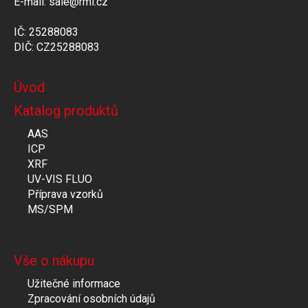
E-mail: sale@rmi.cz
IČ: 25288083
DIČ: CZ25288083
Úvod
Katalog produktů
AAS
ICP
XRF
UV-VIS FLUO
Příprava vzorků
MS/SPM
Vše o nákupu
Užitečné informace
Zpracování osobních údajů