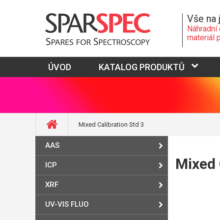
Vše na 
Náhradní 
materiál 
ÚVOD
KATALOG PRODUKTŮ
Mixed Calibration Std 3
AAS
Mixed 
ICP
XRF
UV-VIS FLUO