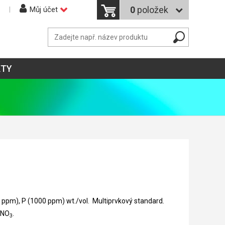
0
položek
Můj účet
KTY
0 ppm), P (1000 ppm) wt./vol. Multiprvkový standard
.
.
HNO
3