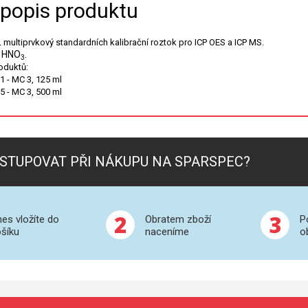
 popis produktu
multiprvkový standardních kalibrační roztok pro ICP OES a ICP MS.
HNO
.
%
3
roduktů:
1 - MC 3, 125 ml
5 - MC 3, 500 ml
STUPOVAT PŘI NÁKUPU NA SPARSPEC?
2
3
es vložíte do
Obratem zboží
P
šíku
naceníme
o