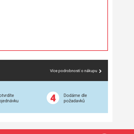
Více podrobností o nákupu
4
otvrdíte
Dodáme dle
bjednávku
požadavků