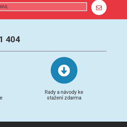
1 404
Rady a návody ke
te
stažení zdarma